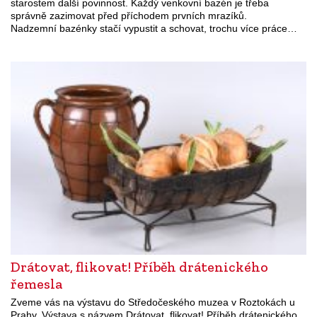
starostem další povinnost. Každý venkovní bazén je třeba
správně zazimovat před příchodem prvních mrazíků.
Nadzemní bazénky stačí vypustit a schovat, trochu více práce…
Drátovat, flikovat! Příběh drátenického
řemesla
Zveme vás na výstavu do Středočeského muzea v Roztokách u
Prahy. Výstava s názvem Drátovat, flikovat! Příběh drátenického