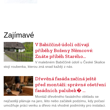
Zajímavé
V Babiččině údolí ožívají
příběhy Boženy Němcové:
Znáte příběh Starého…
V malebném Babiččině údolí u České Skalice
stojí roubenka, kterou zná snad každý z nás.
Dřevěná fasáda začíná ještě
před montáží: správné ošetření
fasádních palubek� …
Montáž dřevěného fasádního obkladu se
nejčastěji plánuje na jaro, léto nebo začátek podzimu, kdy počasí
umožňuje práci venku a dřevo má vhodné podmínky pro instalaci.