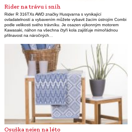
Rider na trávu i sníh
Rider R 316TXs AWD značky Husqvarna s vynikající
ovladatelností a vybavením můžete vybavit žacím ústrojím Combi
podle velikosti svého trávníku. Je osazen výkonným motorem
Kawasaki, náhon na všechna čtyři kola zajišťuje mimořádnou
přilnavost na náročných…
Osuška nejen na léto