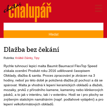
Hledat
Dlažba bez čekání
Rubrika:
Krátké články
,
Tipy
Rychle tuhnoucí lepicí malta Baumit Baumacol FlexTop Speed
získala ocenění Produkt roku 2016 udělované časopisem
Obklady, dlažba & sanita. Proces zpracování je zkrácen na 3
hodiny, neboť po této době je položená dlažba již pochozí a dá se
spárovat. Malta je vhodná k lepení keramických obkladů a dlažeb,
mozaiky, prvků z přírodního kamene, kameniny nebo klinkerových
pásků, a to jak v interiéru, tak i v exteriéru. Hodí se i pro plochy se
zvýšeným statickým namáháním (např. podlahové vytápění) a pro
lepení velkoformátových obkladů.