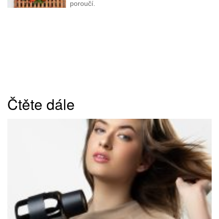
poroučí.
Čtěte dále