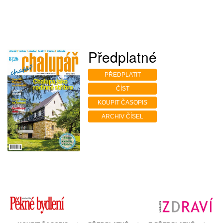
Předplatné
PŘEDPLATIT
ČÍST
KOUPIT ČASOPIS
ARCHIV ČÍSEL