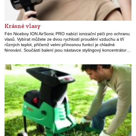
Krásné vlasy
Fén Niceboy ION AirSonic PRO nabízí ionizační péči pro ochranu
vlasů. Vybírat můžete ze dvou rychlostí proudění vzduchu a tří
různých teplot, přičemž velmi přínosnou funkcí je chladné
fénování. Součástí balení jsou nástavce stylingový koncentrátor…