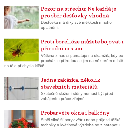
Pozor na střechu: Ne každá je
pro sběr dešťovky vhodná
Dešťovka má díky své měkkosti mnoho
uplatnění.
Proti borelióze můžete bojovat i
přírodní cestou
Většina z nás si pamatuje na okamžik, kdy po
procházce přírodou se jim na některém místě
na těle přichytilo klíště.
Jedna zakázka, několik
stavebních materiálů
Skutečné složení stěny nemusí být před
zahájením práce zřejmé.
Probarvěte okna i balkóny
Stačí silnější poryv větru nebo průjezd těžké
techniky a květinová výzdoba se z parapetu