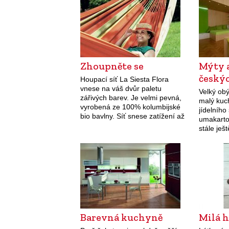
Zhoupněte se
Mýty 
českýc
Houpací síť La Siesta Flora
vnese na váš dvůr paletu
Velký obý
zářivých barev. Je velmi pevná,
malý kuc
vyrobená ze 100% kolumbijské
jídelního
bio bavlny. Síť snese zatížení až
umakartov
200 kg, takže se v ní můžete tulit
stále je
i ve…
bytového
domácnost
přestěho
interiéru
nechte…
Barevná kuchyně
Milá 