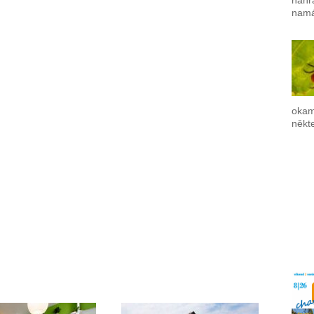
nahr
namá
okam
někte