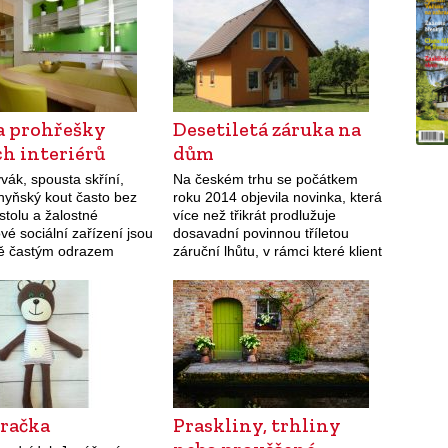
a prohřešky
Desetiletá záruka na
h interiérů
dům
vák, spousta skříní,
Na českém trhu se počátkem
hyňský kout často bez
roku 2014 objevila novinka, která
 stolu a žalostné
více než třikrát prodlužuje
é sociální zařízení jsou
dosavadní povinnou tříletou
ště častým odrazem
záruční lhůtu, v rámci které klient
 standardu českých
může reklamovat vady rodinného
í. Zvažujete-li
domu. S novinkou přichází na
vání do takového
trh společnost Ekonomické
, či v něm dokonce žijete,
stavby,…
hračka
Praskliny, trhliny