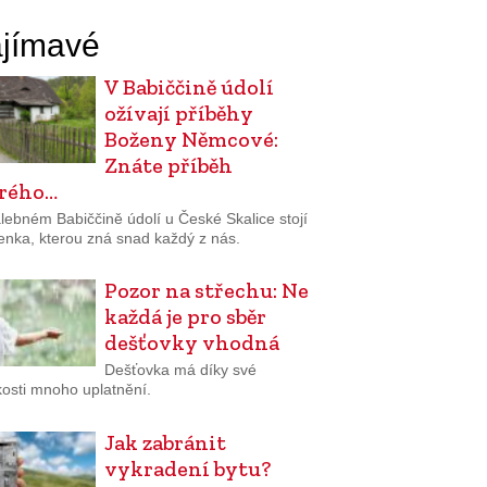
jímavé
V Babiččině údolí
ožívají příběhy
Boženy Němcové:
Znáte příběh
rého…
lebném Babiččině údolí u České Skalice stojí
enka, kterou zná snad každý z nás.
Pozor na střechu: Ne
každá je pro sběr
dešťovky vhodná
Dešťovka má díky své
osti mnoho uplatnění.
Jak zabránit
vykradení bytu?