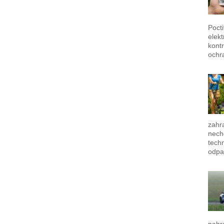
Poct
elek
kontr
ochr
zahra
nech
techn
odpa