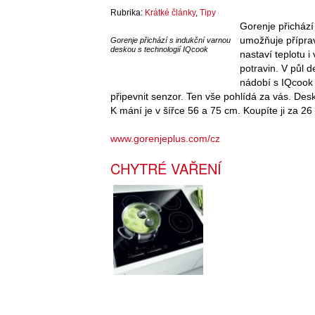
Rubrika:
Krátké články
,
Tipy
Gorenje přichází
umožňuje příprav
Gorenje přichází s indukční varnou
deskou s technologií IQcook
nastaví teplotu 
potravin. V půl d
nádobí s IQcook 
připevnit senzor. Ten vše pohlídá za vás. Deska
K mání je v šířce 56 a 75 cm. Koupíte ji za 2
www.gorenjeplus.com/cz
CHYTRÉ VAŘENÍ