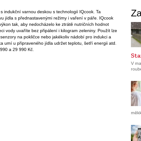
Za
 s indukční varnou deskou s technologií IQcook. Ta
u jídla s přednastavenými režimy i vaření v páře. IQcook
i výkon tak, aby nedocházelo ke ztrátě nutričních hodnot
eci vody uvaříte bez připálení i kilogram zeleniny. Použít lze
senzory na pokličce nebo jakékoliv nádobí pro indukci a
 umí u připraveného jídla udržet teplotu, šetří energii atd.
6 990 a 29 990 Kč.
Sta
V ma
roub
měkk