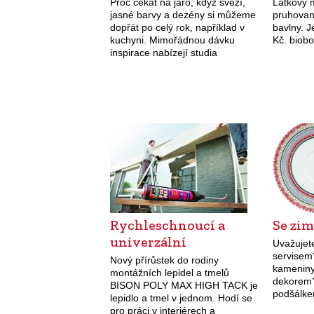
Proč čekat na jaro, když svěží,
Látkový 
jasné barvy a dezény si můžeme
pruhované
dopřát po celý rok, například v
bavlny. J
kuchyni. Mimořádnou dávku
Kč. biob
inspirace nabízejí studia
KUCHYNĚ gorenje – kuchyňský
nábytek nové generace vyrobený
z rozmanitých materiálů,…
Rychleschnoucí a
Se zi
univerzální
Uvažujet
servisem
Nový přírůstek do rodiny
kameniny
montážních lepidel a tmelů
dekorem?
BISON POLY MAX HIGH TACK je
podšálke
lepidlo a tmel v jednom. Hodí se
značky Gi
pro práci v interiérech a