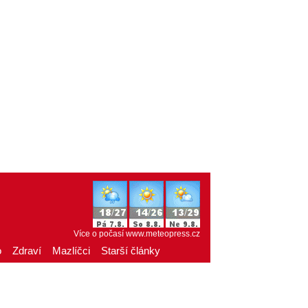
Více o počasí
www.meteopress.cz
o
Zdraví
Mazlíčci
Starší články