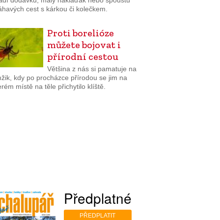
adí dodávku, malý náklaďák nebo spoustu
havých cest s kárkou či kolečkem.
Proti borelióze
můžete bojovat i
přírodní cestou
Většina z nás si pamatuje na
žik, kdy po procházce přírodou se jim na
rém místě na těle přichytilo klíště.
Předplatné
PŘEDPLATIT