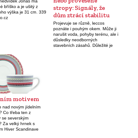
nebo prověšené
medvídek Jonáš má
 bříško a je ušitý z
stropy: Signály, že
eho výška je 31 cm. 339
dům ztrácí stabilitu
oo.cz
Projevuje se různě, leccos
poznáte i pouhým okem. Může ji
narušit voda, pohyby terénu, ale i
důsledky neodborných
stavebních zásahů. Důležité je
nepodcenit varovné signály a
včas zasáhnout.
mním motivem
e nad novým jídelním
? Co třeba ten z
 se severským
 Za velký hrnek s
m Hiver Scandinave
en zaplatíte 1 790 Kč.