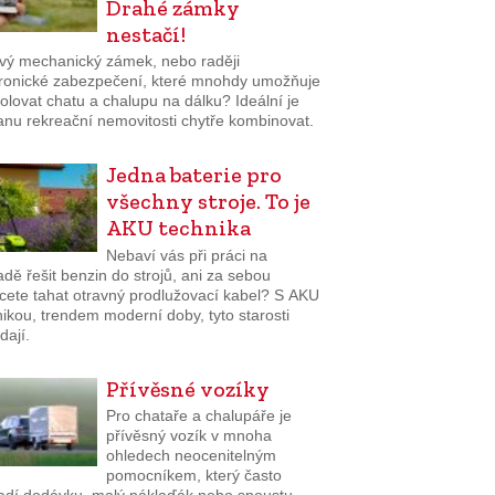
Drahé zámky
nestačí!
ivý mechanický zámek, nebo raději
tronické zabezpečení, které mnohdy umožňuje
olovat chatu a chalupu na dálku? Ideální je
anu rekreační nemovitosti chytře kombinovat.
Jedna baterie pro
všechny stroje. To je
AKU technika
Nebaví vás při práci na
dě řešit benzin do strojů, ani za sebou
cete tahat otravný prodlužovací kabel? S AKU
ikou, trendem moderní doby, tyto starosti
dají.
Přívěsné vozíky
Pro chataře a chalupáře je
přívěsný vozík v mnoha
ohledech neocenitelným
pomocníkem, který často