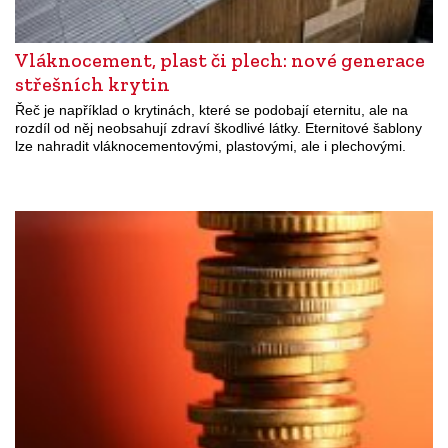
Vláknocement, plast či plech: nové generace
střešních krytin
Řeč je například o krytinách, které se podobají eternitu, ale na
rozdíl od něj neobsahují zdraví škodlivé látky. Eternitové šablony
lze nahradit vláknocementovými, plastovými, ale i plechovými.