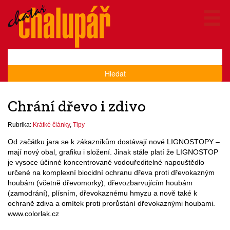
Hledat
Chrání dřevo i zdivo
Rubrika:
Krátké články
,
Tipy
Od začátku jara se k zákazníkům dostávají nové LIGNOSTOPY –
mají nový obal, grafiku i složení. Jinak stále platí že LIGNOSTOP
je vysoce účinné koncentrované vodouředitelné napouštědlo
určené na komplexní biocidní ochranu dřeva proti dřevokazným
houbám (včetně dřevomorky), dřevozbarvujícím houbám
(zamodrání), plísním, dřevokaznému hmyzu a nově také k
ochraně zdiva a omítek proti prorůstání dřevokaznými houbami.
www.colorlak.cz