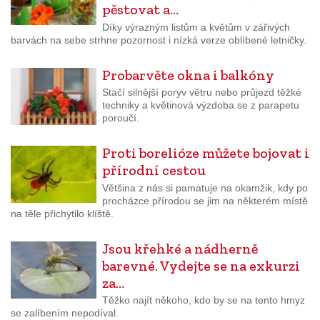
pěstovat a…
Díky výrazným listům a květům v zářivých
barvách na sebe strhne pozornost i nízká verze oblíbené letničky.
Probarvěte okna i balkóny
Stačí silnější poryv větru nebo průjezd těžké
techniky a květinová výzdoba se z parapetu
poroučí.
Proti borelióze můžete bojovat i
přírodní cestou
Většina z nás si pamatuje na okamžik, kdy po
procházce přírodou se jim na některém místě
na těle přichytilo klíště.
Jsou křehké a nádherně
barevné. Vydejte se na exkurzi
za…
Těžko najít někoho, kdo by se na tento hmyz
se zalíbením nepodíval.