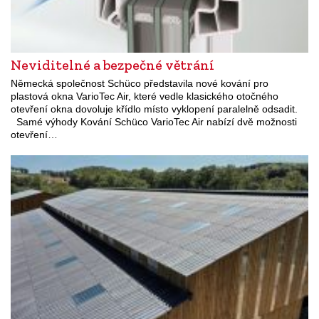
Neviditelné a bezpečné větrání
Německá společnost Schüco představila nové kování pro
plastová okna VarioTec Air, které vedle klasického otočného
otevření okna dovoluje křídlo místo vyklopení paralelně odsadit.
Samé výhody Kování Schüco VarioTec Air nabízí dvě možnosti
otevření…