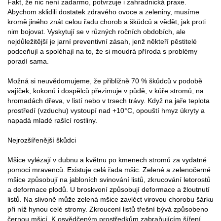
Fakt, že nic není zadarmo, potvrzuje i zahradnická praxe.
Abychom sklidili dostatek zdravého ovoce a zeleniny, musíme
kromě jiného znát celou řadu chorob a škůdců a vědět, jak proti
nim bojovat. Vyskytují se v různých ročních obdobích, ale
nejdůležitější je jarní preventivní zásah, jenž někteří pěstitelé
podceňují a spoléhají na to, že si moudrá příroda s problémy
poradí sama.
Možná si neuvědomujeme, že přibližně 70 % škůdců v podobě
vajíček, kokonů i dospělců přezimuje v půdě, v kůře stromů, na
hromadách dřeva, v listí nebo v trsech trávy. Když na jaře teplota
prostředí (vzduchu) vystoupí nad +10°C, opouští hmyz úkryty a
napadá mladé rašící rostliny.
Nejrozšířenější škůdci
Mšice vylézají v dubnu a květnu po kmenech stromů za vydatné
pomoci mravenců. Existuje celá řada mšic. Zelené a zelenočerné
mšice způsobují na jabloních svinování listů, zkrucování letorostů
a deformace plodů. U broskvoní způsobují deformace a žloutnutí
listů. Na slivoně může zelená mšice zavléct virovou chorobu šárku
při níž hynou celé stromy. Zkroucení listů třešní bývá způsobeno
černou mšicí. K osvědčeným prostředkům zabraňujícím šíření