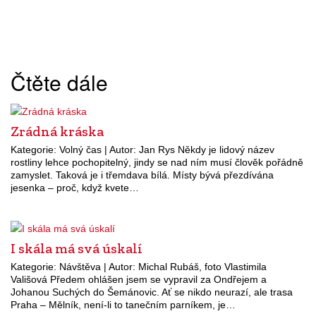
Čtěte dále
Zrádná kráska
Kategorie: Volný čas | Autor: Jan Rys Někdy je lidový název
rostliny lehce pochopitelný, jindy se nad ním musí člověk pořádně
zamyslet. Taková je i třemdava bílá. Místy bývá přezdívána
jesenka – proč, když kvete…
I skála má svá úskalí
Kategorie: Návštěva | Autor: Michal Rubáš, foto Vlastimila
Vališová Předem ohlášen jsem se vypravil za Ondřejem a
Johanou Suchých do Šemánovic. Ať se nikdo neurazí, ale trasa
Praha – Mělník, není-li to tanečním parníkem, je…