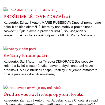
PROŽIJME LÉTO VE ZDRAVÍ (2.)
Kategorie: Zdraví | Autor: MARIE RUBEŠOVÁ Dnes připomeneme
několik dalších okamžiků, které by nás mohly o prázdninách
zaskočit. Půjde hlavně o prevenci úrazů, souvisejících s
koupáním. A na otázky opět odpovídá MUDr. Michal Votruba z…
Květiny k nám patří
Kategorie: Styl | Autor: Iva Tvrzová DEKORACE Bez spousty
zeleně a květů si exteriér víkendového obydlí snad ani nelze
představit. Ale i v interiéru přispějí rostliny k příjemné atmosféře.
Kolik a jaké však dovnitř umístíme,…
Úrodu ovoce ovlivňuje opylení květů
Kategorie: Zahrada | Autor: ing. Jaroslav Kraus Chcete si zasadit
pár ovocných stromů, abyste měli ovoce z vlastní zahrádky? A