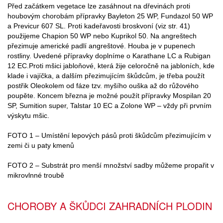
Před začátkem vegetace lze zasáhnout na dřevinách proti
houbovým chorobám přípravky Bayleton 25 WP, Fundazol 50 WP
a Previcur 607 SL. Proti kadeřavosti broskvoní (viz str. 41)
použijeme Chapion 50 WP nebo Kuprikol 50. Na angreštech
přezimuje americké padlí angreštové. Houba je v pupenech
rostliny. Uvedené přípravky doplníme o Karathane LC a Rubigan
12 EC.Proti mšici jabloňové, která žije celoročně na jabloních, kde
klade i vajíčka, a dalším přezimujícím škůdcům, je třeba použít
postřik Oleokolem od fáze tzv. myšího ouška až do růžového
poupěte. Koncem března je možné použít přípravky Mospilan 20
SP, Sumition super, Talstar 10 EC a Zolone WP – vždy při prvním
výskytu mšic.
FOTO 1 – Umístění lepových pásů proti škůdcům přezimujícím v
zemi či u paty kmenů
FOTO 2 – Substrát pro menší množství sadby můžeme propařit v
mikrovlnné troubě
CHOROBY A ŠKŮDCI ZAHRADNÍCH PLODIN