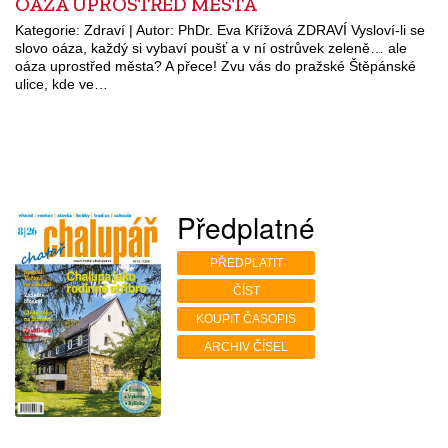
OÁZA UPROSTŘED MĚSTA
Kategorie: Zdraví | Autor: PhDr. Eva Křížová ZDRAVÍ Vysloví-li se
slovo oáza, každý si vybaví poušť a v ní ostrůvek zeleně… ale
oáza uprostřed města? A přece! Zvu vás do pražské Štěpánské
ulice, kde ve…
Předplatné
PŘEDPLATIT
ČÍST
KOUPIT ČASOPIS
ARCHIV ČÍSEL