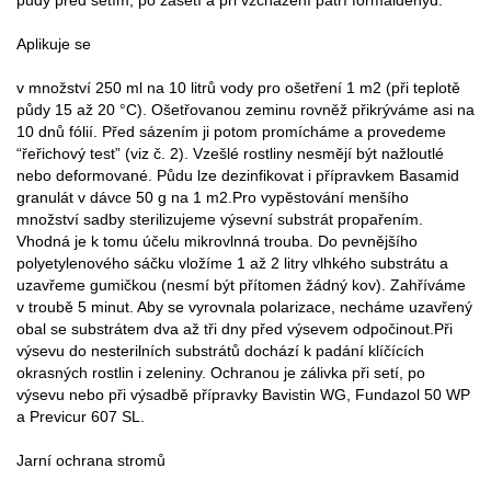
Aplikuje se
v množství 250 ml na 10 litrů vody pro ošetření 1 m2 (při teplotě
půdy 15 až 20 °C). Ošetřovanou zeminu rovněž přikrýváme asi na
10 dnů fólií. Před sázením ji potom promícháme a provedeme
“řeřichový test” (viz č. 2). Vzešlé rostliny nesmějí být nažloutlé
nebo deformované. Půdu lze dezinfikovat i přípravkem Basamid
granulát v dávce 50 g na 1 m2.Pro vypěstování menšího
množství sadby sterilizujeme výsevní substrát propařením.
Vhodná je k tomu účelu mikrovlnná trouba. Do pevnějšího
polyetylenového sáčku vložíme 1 až 2 litry vlhkého substrátu a
uzavřeme gumičkou (nesmí být přítomen žádný kov). Zahříváme
v troubě 5 minut. Aby se vyrovnala polarizace, necháme uzavřený
obal se substrátem dva až tři dny před výsevem odpočinout.Při
výsevu do nesterilních substrátů dochází k padání klíčících
okrasných rostlin i zeleniny. Ochranou je zálivka při setí, po
výsevu nebo při výsadbě přípravky Bavistin WG, Fundazol 50 WP
a Previcur 607 SL.
Jarní ochrana stromů