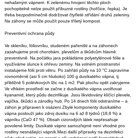
nehašeným vápnem. K zelenému hnojení těchto ploch
pochopitelně nelze použít příbuzné rostliny (hořčice, řepka). Je
třeba bezpodmínečně dodržovat čtyřleté střídání druhů zeleniny.
Na záhony se může použít pouze tříletý kompost.
Preventivní ochrana půdy
Ve skleníku, fóliovníku, studeném pařeništi a na záhonech
zasahujeme proti chorobám, plevelům a škůdcům hlavně
preventivně. Na počátku jara pokládáme polyetylénové fólie a
využíváme slunce k ohřevu zeminy. Na volném prostranství
instalujeme fólii proti větru. Po zahřátí půdy na 10 °C zapravíme
rovnoměrně (asi 5 cm hluboko) 100 g dusíkatého vápna, tj.
přibližně 5 polévkových lžic na 1 m2. Pak plochu opět zakryjeme.
Ve vlhkém prostředí se začne z dusíkatého vápna uvolňovat
kyanamid, který půdu dezinfikuje. Jsou likvidovány klíčící plevele,
vajíčka, škůdci a zárodky hub. Po 14 dnech fólii odstraníme – a
záhon je připraven k osázení.Zbylé komponenty dusíkatého
vápna poslouží jako zdroj dusíku na 6 až 8 týdnů (18,8 %) a
vápníku (CaO 47 %). Obsah cizorodých látek nepřesahuje
povolené limity. Dusíkaté vápno samozřejmě není vhodné pro
rostliny nesnášející vápník.Mezi další přípravky na dezinfekci
půdy před setím, po zasetí a při vzcházení patří formaldehyd.