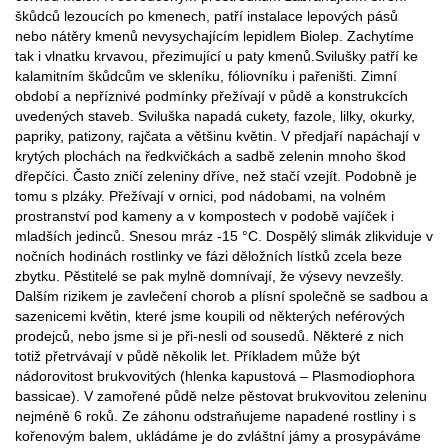
škůdců lezoucích po kmenech, patří instalace lepových pásů
nebo nátěry kmenů nevysychajícím lepidlem Biolep. Zachytíme
tak i vlnatku krvavou, přezimující u paty kmenů.Svilušky patří ke
kalamitním škůdcům ve skleníku, fóliovníku i pařeništi. Zimní
období a nepříznivé podmínky přežívají v půdě a konstrukcích
uvedených staveb. Sviluška napadá cukety, fazole, lilky, okurky,
papriky, patizony, rajčata a většinu květin. V předjaří napáchají v
krytých plochách na ředkvičkách a sadbě zelenin mnoho škod
dřepčíci. Často zničí zeleniny dříve, než stačí vzejít. Podobně je
tomu s plzáky. Přežívají v ornici, pod nádobami, na volném
prostranství pod kameny a v kompostech v podobě vajíček i
mladších jedinců. Snesou mráz -15 °C. Dospělý slimák zlikviduje v
nočních hodinách rostlinky ve fázi děložních lístků zcela beze
zbytku. Pěstitelé se pak mylně domnívají, že výsevy nevzešly.
Dalším rizikem je zavlečení chorob a plísní společně se sadbou a
sazenicemi květin, které jsme koupili od některých neférových
prodejců, nebo jsme si je při-nesli od sousedů. Některé z nich
totiž přetrvávají v půdě několik let. Příkladem může být
nádorovitost brukvovitých (hlenka kapustová – Plasmodiophora
bassicae). V zamořené půdě nelze pěstovat brukvovitou zeleninu
nejméně 6 roků. Ze záhonu odstraňujeme napadené rostliny i s
kořenovým balem, ukládáme je do zvláštní jámy a prosypáváme