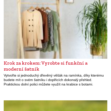
Krok za krokem: Vyrobte si funkční a
moderní šatník
Vytvořte si jednoduchý dřevěný věšák na ramínka, díky kterému
budete mít o svém šatníku i doplňcích dokonalý přehled.
Praktickou dolní polici můžete využít na krabice s botami.