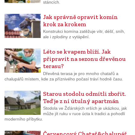
stáncích.
Jak správně opravit komín
krok za krokem
Konstrukci komína zatěžuje vítr, déšť, sníh,
ale i zplodiny z vytápění.
Léto se kvapem blíží. Jak
připravit na sezonu dřevěnou
terasu?
Dřevěná terasa je pro mnoho chatařů a
chalupářů místem, kde za příznivého počasí tráví hodně času.
Starou stodolu odmítli zbořit.
Teď je z ní útulný apartmán
Stodola ve Žďárských vrších je ukázkou, jak
může jít ruku v ruce úcta k tradici a pohodlí
moderního příbytku.
Červencový Chatař&chalupář