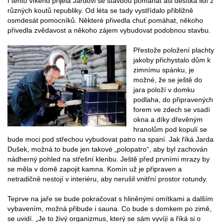
I tento víkend přijela Jardovi se stavbou pomáhat asi desítka lidí z
různých koutů republiky. Od léta se tady vystřídalo přibližně
osmdesát pomocníků. Některé přivedla chuť pomáhat, někoho
přivedla zvědavost a někoho zájem vybudovat podobnou stavbu.
Přestože položení plachty
jakoby přichystalo dům k
zimnímu spánku, je
možné, že se ještě do
jara položí v domku
podlaha, do připravených
forem ve zdech se vsadí
okna a díky dřevěným
hranolům pod kopulí se
bude moci pod střechou vybudovat patro na spaní. Jak říká Jarda
Dušek, možná to bude jen takové „polopatro“, aby byl zachován
nádherný pohled na střešní klenbu. Ještě před prvními mrazy by
se měla v domě zapojit kamna. Komín už je připraven a
netradičně nestojí v interiéru, aby nerušil vnitřní prostor rotundy.
Teprve na jaře se bude pokračovat s hliněnými omítkami a dalším
vybavením, možná přibude i sauna. Co bude s domkem po zimě,
se uvidí. „Je to živý organizmus, který se sám vyvíjí a říká si o