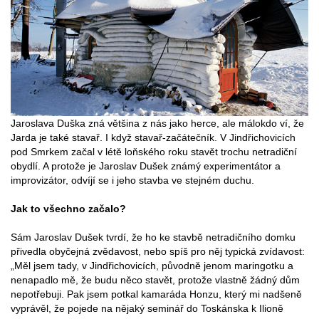
Jaroslava Duška zná většina z nás jako herce, ale málokdo ví, že
Jarda je také stavař. I když stavař-začátečník. V Jindřichovicích
pod Smrkem začal v létě loňského roku stavět trochu netradiční
obydlí. A protože je Jaroslav Dušek známý experimentátor a
improvizátor, odvíjí se i jeho stavba ve stejném duchu.
Jak to všechno začalo?
Sám Jaroslav Dušek tvrdí, že ho ke stavbě netradičního domku
přivedla obyčejná zvědavost, nebo spíš pro něj typická zvídavost:
„Měl jsem tady, v Jindřichovicích, původně jenom maringotku a
nenapadlo mě, že budu něco stavět, protože vlastně žádný dům
nepotřebuji. Pak jsem potkal kamaráda Honzu, který mi nadšeně
vyprávěl, že pojede na nějaký seminář do Toskánska k Ilioně