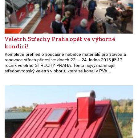
Veletrh Střechy Praha opět ve výborné
kondici!
Kompletní přehled o současné nabídce materiálů pro stavbu a
renovace střech přinesl ve dnech 22. – 24. ledna 2015 již 17.
ročník veletrhu STŘECHY PRAHA. Tento nejvýznamnější
středoevropský veletrh v oboru, který se konal v PVA…