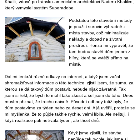
Khalili, vdově po íránsko-americkém architektovi Naderu Khalilim,
který vymyslel systém Superadobe.
Podstatou této stavební metody
je použití surovin výhradně z
místa stavby, což minimalizuje
náklady a dopad na životní
prostředí. Honza mi vyprávěl, že
tam budou stavět dům jenom z
hlíny, která se vytěží přímo na
místě.
Dal mi tenkrát různé odkazy na internet, a když jsem začal
shromažďovat informace o této technice, zjistil jsem, že suma, za
kterou se dá takový dům postavit, nebude nijak závratná. Tak
jsem si řekl, že bych to mohl také zkusit a šel jsem do toho. Dnes
musím přiznat, že trochu naivně. Původní odhady totiž byly, že
dům postavíme za týden nebo za deset dní. A já uvěřil, protože se
mi myšlenka, že to půjde takhle rychle, velmi líbila. Ale nelituji, i
když realizace pak netrvala týden, ale třicet dnů.
Když jsme zjistili, že stavba
nepůjde tak rychle, jak jsme si