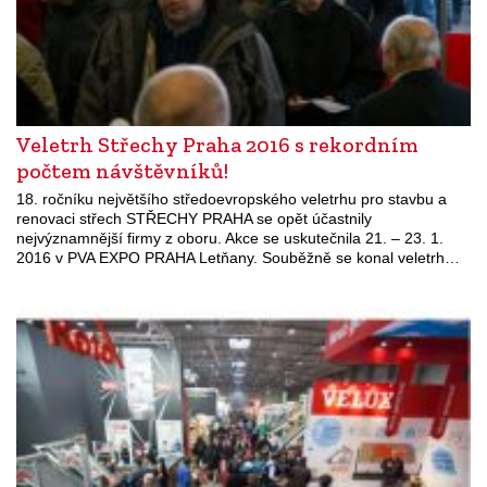
Veletrh Střechy Praha 2016 s rekordním
počtem návštěvníků!
18. ročníku největšího středoevropského veletrhu pro stavbu a
renovaci střech STŘECHY PRAHA se opět účastnily
nejvýznamnější firmy z oboru. Akce se uskutečnila 21. – 23. 1.
2016 v PVA EXPO PRAHA Letňany. Souběžně se konal veletrh…