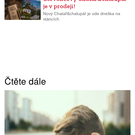
je v prodeji!
Nový Chatař&chalupář je ode dneška na
stáncích.
Čtěte dále