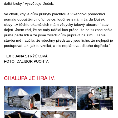
další kroky,“ vysvětluje Dušek.
Ve chvíli, kdy je dům přikrytý plachtou a víkendoví pomocníci
pomalu opouštějí Jindřichovice, loučí se s námi Jarda Dušek
slovy: „V těchto okamžicích mám vždycky takový absurdní stav
dojetí. Jsem rád, že se tady udělal kus práce, že se tu zase sešla
prima parta lidí a že jsme zvládli dům připravit na zimu. Tahle
stavba mě naučila, že všechny představy jsou liché, že nejlepší je
postupovat tak, jak to vzniká, a nic neplánovat dlouho dopředu.“
TEXT: JANA STRÝČKOVÁ
FOTO: DALIBOR PUCHTA
CHALUPA JE HRA IV.