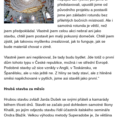
představovali, upustili jsme od
původního projektu a postavili
jsme jen základní rotundu bez
přilehlých bočních místností. Ale i
samotná rotunda je větší, než
jsem předpokládal. Vlastně jsem celou akci nebral ani jako
stavbu, chtěl jsem postavit jen malý pokusný domeček. Chtěl jsem
zjistit, jak takovou myšlenku zrealizovat, jak to funguje, jak se
bude materiál chovat v zimě.
Vlastně jsem ani neplánoval, že tady budu bydlet. Jde totiž o první
dům tohoto typu v České republice, možná i ve střední Evropě.
Podobné stavby už sice vznikly v Anglii, v Toskánsku, ve
Španělsku, ale u nás ještě ne. Z hlíny se tady staví, ale z hliněné
směsi napěchované v pytlích, jsme asi stavěli jako první.“
Hrubá stavba za měsíc
Hrubou stavbu zvládl Jarda Dušek se svými přáteli a kamarády
během třiceti dnů. Stavět se začalo pod dohledem samotné Iliony
Khalili, po jejím odjezdu stavbu řídil účastník italského semináře
Ondra Blažík. Velkou výhodou metody Superadobe je, že většina