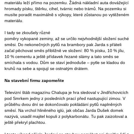
materiálu leží přímo na pozemku. Žádná nákladní auta dovážející
hromady písku, štěrku, cihel, tvárnic nebo trámů. Na pozemku si
musíte poradit maximálně s výkopy, které zůstanou po vytěženém
materiálu.
I tady se zkoušely různé
poměry vykopané zeminy, až se určilo nejvhodnější složení suché
směsi. Do nekonečných pytlů na brambory pak Jarda s přáteli
začal pěchovat směs přibližně ve složení: 80 % písku, 10 % jílu,
10 % cementu a ještě přídavek řezané slámy a tato směs se
smíchala s vodou. Dům se staví jednoduše – pytle se kladou do
kruhů na sebe a spojují se ostnatým drátem.
Na stavební firmu zapomeňte
Televizní štáb magazínu Chalupa je hra sledoval v Jindřichovicích
pod Smrkem jedny z posledních prací před nastupující zimou. V
průběhu dvou dní se dokončovalo pokládání pytlů naplněných
směsí. Na vrchol hliněného iglú, jak občas Jarda Dušek domek
nazývá, usadil majitel kopuli z polykarbonátu. Tu pak zaizoloval a
ještě překryl plachtou.