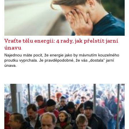
Vraťte tělu energii: 4 rady, jak přelstít jarní
únavu
Najednou máte pocit, že energie jako by mávnutím kouzelného
proutku vyprchala. Je pravděpodobné, že vás „dostala“ jarní
únava.