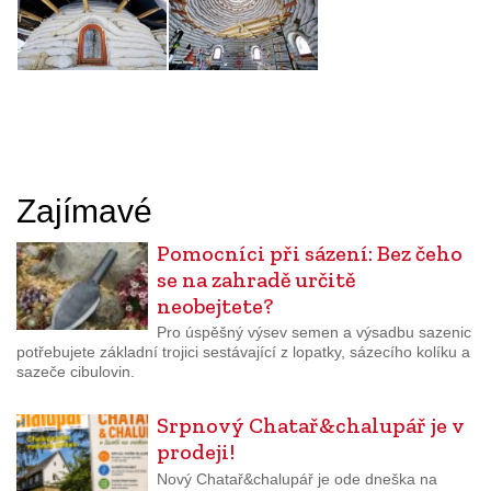
Zajímavé
Pomocníci při sázení: Bez čeho
se na zahradě určitě
neobejtete?
Pro úspěšný výsev semen a výsadbu sazenic
potřebujete základní trojici sestávající z lopatky, sázecího kolíku a
sazeče cibulovin.
Srpnový Chatař&chalupář je v
prodeji!
Nový Chatař&chalupář je ode dneška na