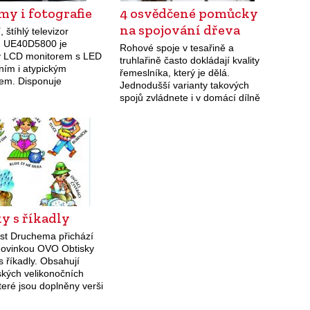
lmy i fotografie
4 osvědčené pomůcky
na spojování dřeva
 štíhlý televizor
 UE40D5800 je
Rohové spoje v tesařině a
ý LCD monitorem s LED
truhlařině často dokládají kvality
ním i atypickým
řemeslníka, který je dělá.
em. Disponuje
Jednodušší varianty takových
ou o velikosti 101
spojů zvládnete i v domácí dílně
rů a FULL HD
a usnadní vám to různé
ím. Díky integrovanému
pomůcky.
pu je možné na televizi
fotografie,…
y s říkadly
st Druchema přichází
 novinkou OVO Obtisky
s říkadly. Obsahují
kých velikonočních
teré jsou doplněny verši
dětských říkadel.