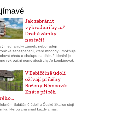
jímavé
Jak zabránit
vykradení bytu?
Drahé zámky
nestačí!
ivý mechanický zámek, nebo raději
tronické zabezpečení, které mnohdy umožňuje
olovat chatu a chalupu na dálku? Ideální je
anu rekreační nemovitosti chytře kombinovat.
V Babiččině údolí
ožívají příběhy
Boženy Němcové:
Znáte příběh
rého…
lebném Babiččině údolí u České Skalice stojí
enka, kterou zná snad každý z nás.