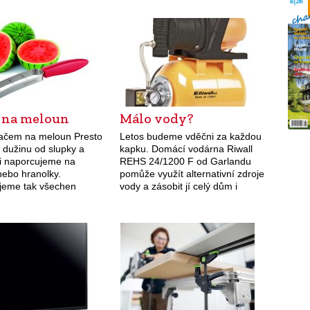
č na meloun
Málo vody?
ačem na meloun Presto
Letos budeme vděčni za každou
 dužinu od slupky a
kapku. Domácí vodárna Riwall
ji naporcujeme na
REHS 24/1200 F od Garlandu
nebo hranolky.
pomůže využít alternativní zdroje
jeme tak všechen
vody a zásobit jí celý dům i
obsah a ještě
zahradu. Dá se připojit na
me ulepení při
vodovodní baterie, pračku,
i. Kráječ je vyroben z
splachování i…
í nerezavějící oceli a…