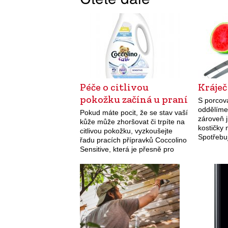
Péče o citlivou
Kráje
pokožku začíná u praní
S porcov
oddělíme
Pokud máte pocit, že se stav vaší
zároveň 
kůže může zhoršovat či trpíte na
kostičky 
citlivou pokožku, vyzkoušejte
Spotřebu
řadu pracích přípravků Coccolino
šťavnatý 
Sensitive, která je přesně pro
předejde
takové zákazníky určena.
konzumac
Zahrnuje prací gel a aviváž.
prvotřídn