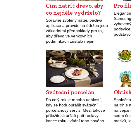
Čím natřít dřevo, aby
Pro fi
co nejdéle vydrželo?
Elegantní,
Samsung
Správně zvolený nátěr, pečlivá
vybaven
aplikace a pravidelná údržba jsou
podsvíce
základními předpoklady pro to,
podstavc
aby dřevo ve venkovních
úhlopříčk
podmínkách zůstalo nejen
centimet
krásné, ale především zdravé a
rozlišen
dlouhodobě funkční.
USB vstu
promítat 
Sváteční porcelán
Obtisk
Po celý rok je mnoho událostí,
Společno
kdy se hodí oprášit sváteční
na trh s
porcelánový servis. Mezi takové
na vejce 
příležitosti určitě patří oslavy
sedm čes
konce roku i vítání toho nového.
motivů, k
Ale klidně mezi ně můžete
známých 