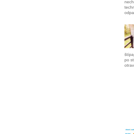
nech
techn
odpa
štípa
po s
otrav