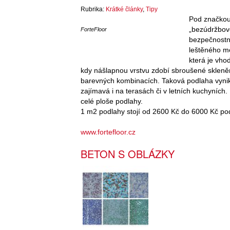
Rubrika:
Krátké články
,
Tipy
Pod značkou 
„bezúdržbové
ForteFloor
bezpečnostní
leštěného m
která je vho
kdy nášlapnou vrstvu zdobí sbroušené skleněn
barevných kombinacích. Taková podlaha vynikn
zajímavá i na terasách či v letních kuchyních. 
celé ploše podlahy.
1 m2 podlahy stojí od 2600 Kč do 6000 Kč pod
www.fortefloor.cz
BETON S OBLÁZKY