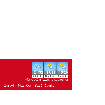
Více o počasí
www.meteopress.cz
o
Zdraví
Mazlíčci
Starší články