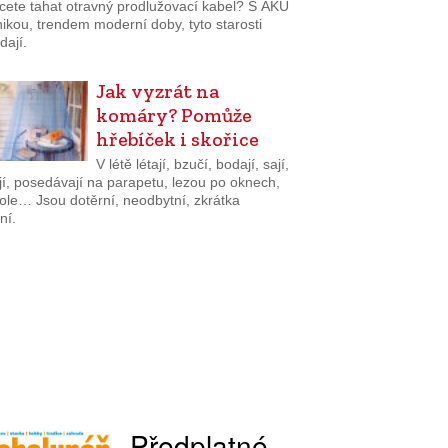
cete tahat otravný prodlužovací kabel? S AKU
ikou, trendem moderní doby, tyto starosti
dají.
Jak vyzrát na
komáry? Pomůže
hřebíček i skořice
V létě létají, bzučí, bodají, sají,
jí, posedávají na parapetu, lezou po oknech,
tole… Jsou dotěrní, neodbytní, zkrátka
ní.
Předplatné