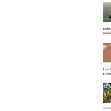
nahr
namá
Přec
rodin
zahra