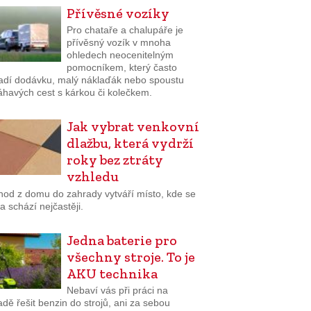
Přívěsné vozíky
Pro chataře a chalupáře je
přívěsný vozík v mnoha
ohledech neocenitelným
pomocníkem, který často
adí dodávku, malý náklaďák nebo spoustu
havých cest s kárkou či kolečkem.
Jak vybrat venkovní
dlažbu, která vydrží
roky bez ztráty
vzhledu
hod z domu do zahrady vytváří místo, kde se
a schází nejčastěji.
Jedna baterie pro
všechny stroje. To je
AKU technika
Nebaví vás při práci na
dě řešit benzin do strojů, ani za sebou