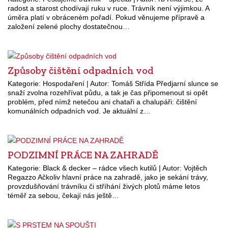
radost a starost chodívají ruku v ruce. Trávník není výjimkou. A
úměra platí v obráceném pořadí. Pokud věnujeme přípravě a
založení zelené plochy dostatečnou…
Způsoby čištění odpadních vod
Kategorie: Hospodaření | Autor: Tomáš Střída Předjarní slunce se
snaží zvolna rozehřívat půdu, a tak je čas připomenout si opět
problém, před nímž netečou ani chataři a chalupáři: čištění
komunálních odpadních vod. Je aktuální z…
PODZIMNÍ PRÁCE NA ZAHRADĚ
Kategorie: Black & decker – rádce všech kutilů | Autor: Vojtěch
Regazzo Ačkoliv hlavní práce na zahradě, jako je sekání trávy,
provzdušňování trávníku či stříhání živých plotů máme letos
téměř za sebou, čekají nás ještě…