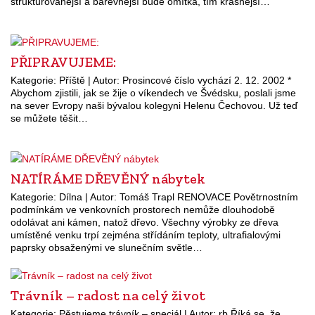
strukturovanější a barevnější bude omítka, tím krásnější…
PŘIPRAVUJEME:
Kategorie: Příště | Autor: Prosincové číslo vychází 2. 12. 2002 *
Abychom zjistili, jak se žije o víkendech ve Švédsku, poslali jsme
na sever Evropy naši bývalou kolegyni Helenu Čechovou. Už teď
se můžete těšit…
NATÍRÁME DŘEVĚNÝ nábytek
Kategorie: Dílna | Autor: Tomáš Trapl RENOVACE Povětrnostním
podmínkám ve venkovních prostorech nemůže dlouhodobě
odolávat ani kámen, natož dřevo. Všechny výrobky ze dřeva
umístěné venku trpí zejména střídáním teploty, ultrafialovými
paprsky obsaženými ve slunečním světle…
Trávník – radost na celý život
Kategorie: Pěstujeme trávník – speciál | Autor: rb Říká se, že