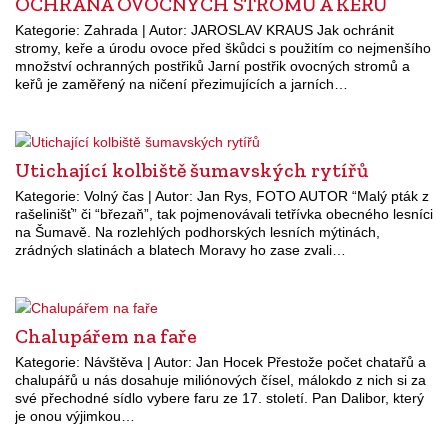
OCHRANA OVOCNÝCH STROMŮ A KEŘŮ
Kategorie: Zahrada | Autor: JAROSLAV KRAUS Jak ochránit
stromy, keře a úrodu ovoce před škůdci s použitím co nejmenšího
množství ochranných postřiků Jarní postřik ovocných stromů a
keřů je zaměřený na ničení přezimujících a jarních…
Utichající kolbiště šumavských rytířů
Kategorie: Volný čas | Autor: Jan Rys, FOTO AUTOR “Malý pták z
rašelinišť” či “březaň”, tak pojmenovávali tetřívka obecného lesníci
na Šumavě. Na rozlehlých podhorských lesních mýtinách,
zrádných slatinách a blatech Moravy ho zase zvali…
Chalupářem na faře
Kategorie: Návštěva | Autor: Jan Hocek Přestože počet chatařů a
chalupářů u nás dosahuje miliónových čísel, málokdo z nich si za
své přechodné sídlo vybere faru ze 17. století. Pan Dalibor, který
je onou výjimkou…