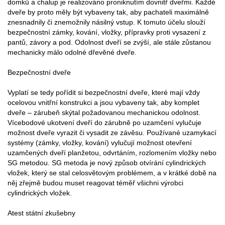
domků a chalup je realizováno proniknutím dovnitř dveřmi. Každé
dveře by proto měly být vybaveny tak, aby pachateli maximálně
znesnadnily či znemožnily násilný vstup. K tomuto účelu slouží
bezpečnostní zámky, kování, vložky, přípravky proti vysazení z
pantů, závory a pod. Odolnost dveří se zvýší, ale stále zůstanou
mechanicky málo odolné dřevěné dveře.
Bezpečnostní dveře
Vyplatí se tedy pořídit si bezpečnostní dveře, které mají vždy
ocelovou vnitřní konstrukci a jsou vybaveny tak, aby komplet
dveře – zárubeň skýtal požadovanou mechanickou odolnost.
Vícebodové ukotvení dveří do zárubně po uzamčení vylučuje
možnost dveře vyrazit či vysadit ze závěsu. Používané uzamykací
systémy (zámky, vložky, kování) vylučují možnost otevření
uzamčených dveří planžetou, odvrtáním, rozlomením vložky nebo
SG metodou. SG metoda je nový způsob otvírání cylindrických
vložek, který se stal celosvětovým problémem, a v krátké době na
něj zřejmě budou muset reagovat téměř všichni výrobci
cylindrických vložek.
Atest státní zkušebny