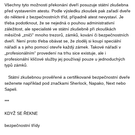
Všechny tyto možnosti překonání dveří posuzuje státní zkušebna
před vystavením atestu. Podle výsledku zkoušek pak zařadí dveře
do některé z bezpečnostních tříd, případně atest nevystaví. Je
třeba podotknout, že se nejedná o pouhou administrativní
záležitost, ale specialisté ve státní zkušebně při zkouškách
měsíčně „zničí“ mnoho trezorů, zámků, kování či bezpečnostních
dveří. Není proto třeba obávat se, že zloděj si koupí speciální
nářadí a s jeho pomocí otevře každý zámek. Takové nářadí v
„profesionálním“ provedení na trhu sice existuje, ale i
profesionální klíčové služby jej používají pouze u jednoduchých
typů zámků.
Státní zkušebnou prověřené a certifikované bezpečnostní dveře
seženete například pod značkami Sherlock, Napako, Next nebo
Sapeli.
***
KDYŽ SE ŘEKNE
bezpečnostní třídy