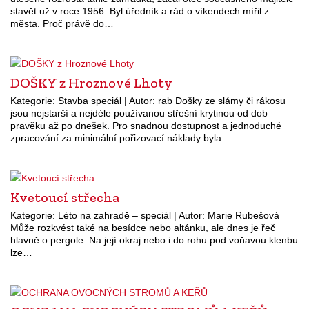
stavět už v roce 1956. Byl úředník a rád o víkendech mířil z
města. Proč právě do…
DOŠKY z Hroznové Lhoty
Kategorie: Stavba speciál | Autor: rab Došky ze slámy či rákosu
jsou nejstarší a nejdéle používanou střešní krytinou od dob
pravěku až po dnešek. Pro snadnou dostupnost a jednoduché
zpracování za minimální pořizovací náklady byla…
Kvetoucí střecha
Kategorie: Léto na zahradě – speciál | Autor: Marie Rubešová
Může rozkvést také na besídce nebo altánku, ale dnes je řeč
hlavně o pergole. Na její okraj nebo i do rohu pod voňavou klenbu
lze…