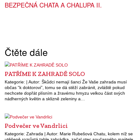
BEZPEČNÁ CHATA A CHALUPA II.
Čtěte dále
PATŘÍME K ZAHRADĚ SOLO
Kategorie: | Autor: Škůdci nemají šanci Že Vaše zahrada musí
občas “k doktorovi”, tomu se dá stěží zabránit, zvláště pokud
nechcete dopřát plísním a žravému hmyzu velkou část svých
nádherných květin a sklizně zeleniny a…
Podvečer ve Vandrlici
Kategorie: Zahrada | Autor: Marie Rubešová Chatu, kolem níž se
utěšeně rozrůstá tahle zahrádka, začal otec současného majitele