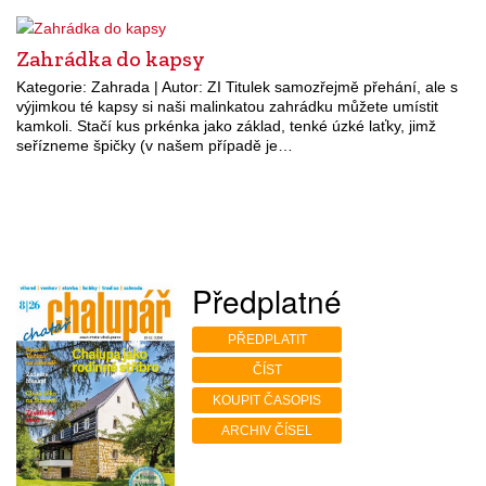
Zahrádka do kapsy
Kategorie: Zahrada | Autor: ZI Titulek samozřejmě přehání, ale s
výjimkou té kapsy si naši malinkatou zahrádku můžete umístit
kamkoli. Stačí kus prkénka jako základ, tenké úzké laťky, jimž
seřízneme špičky (v našem případě je…
Předplatné
PŘEDPLATIT
ČÍST
KOUPIT ČASOPIS
ARCHIV ČÍSEL