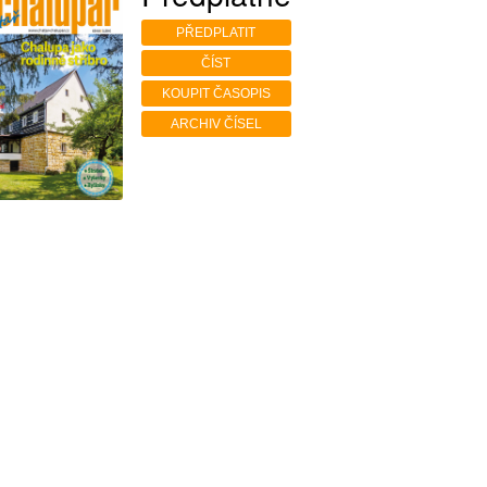
PŘEDPLATIT
ČÍST
KOUPIT ČASOPIS
ARCHIV ČÍSEL