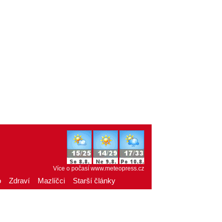
Více o počasí
www.meteopress.cz
o
Zdraví
Mazlíčci
Starší články