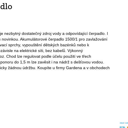
dlo
je nezbytný dostatečný zdroj vody a odpovídající čerpadlo. I
 novinkou. Akumulátorové čerpadlo 1500/1 pro zavlažování
évací sprchy, vypouštění dětských bazénků nebo k
visle na elektrické síti, bez kabelů. Výkonný
oz. Chod lze regulovat podle účelu použití ve třech
ponoru do 1,5 m lze zavěsit i na nádrž s dešťovou vodou.
icky žádnou údržbu. Koupíte u firmy Gardena a v obchodech