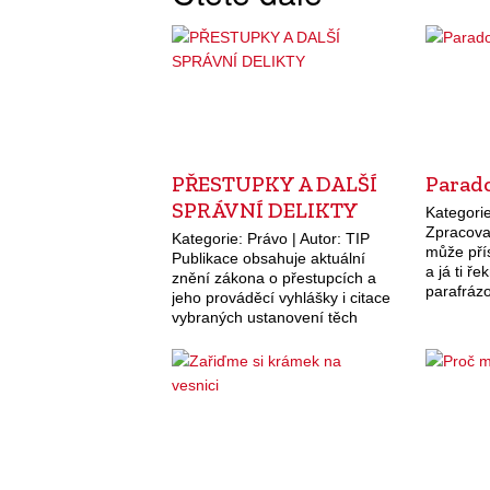
PŘESTUPKY A DALŠÍ
Parad
SPRÁVNÍ DELIKTY
Kategorie
Zpracova
Kategorie: Právo | Autor: TIP
může přís
Publikace obsahuje aktuální
a já ti řek
znění zákona o přestupcích a
parafrázo
jeho prováděcí vyhlášky i citace
co jíš, a 
vybraných ustanovení těch
zákonů, které stanoví pokuty
ukládané fyzickým osobám,
právnickým osobám a
podnikatelům za přestupky,
jiné…