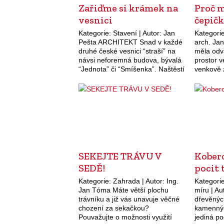
Zařiďme si krámek na
Proč 
vesnici
čepič
Kategorie: Stavení | Autor: Jan
Kategorie
Pešta ARCHITEKT Snad v každé
arch. Jan
druhé české vesnici “straší” na
měla odv
návsi neforemná budova, bývalá
prostor 
“Jednota” či “Smíšenka”. Naštěstí
venkově 
od doby, kdy bylo soukromé
století. 
podnikání postaveno na úroveň
rámové (
kriminálního deliktu, se…
jimiž…
SEKEJTE TRÁVU V
Koberc
SEDĚ!
pocit 
Kategorie: Zahrada | Autor: Ing.
Kategorie
Jan Tóma Máte větší plochu
míru | Au
trávníku a již vás unavuje věčné
dřevěnýc
chození za sekačkou?
kamennýc
Pouvažujte o možnosti využití
jediná po