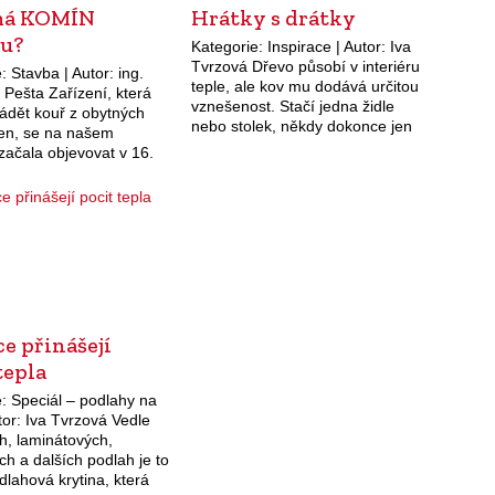
má KOMÍN
Hrátky s drátky
ku?
Kategorie: Inspirace | Autor: Iva
Tvrzová Dřevo působí v interiéru
: Stavba | Autor: ing.
teple, ale kov mu dodává určitou
 Pešta Zařízení, která
vznešenost. Stačí jedna židle
ádět kouř z obytných
nebo stolek, někdy dokonce jen
ven, se na našem
pár hezkých doplňků. A nemusí
začala objevovat v 16.
to být žádná kovářská práce,…
Nejprve to byly roubené či
hrázděné) dymníky,
e přinášejí
tepla
: Speciál – podlahy na
tor: Iva Tvrzová Vedle
h, laminátových,
h a dalších podlah je to
dlahová krytina, která