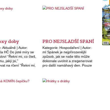
oxy doby
PRO NEJSLADŠÍ SPANÍ
: Aktuálně | Autor:
Kategorie: Hospodaření | Autor:
la HČ Do jisté míry se
ml Spánek je nejpřirozenější
loví “Řekni mi, co čteš,
způsob, jak se naše tělo může
nu, jaký jsi,”
dokonale uvolnit a zregenerovat
vat na rčení “Řekni mi,
pro další namáhavý den. Pouze
já ti řeknu, jaký jsi”.…
fakt, že jdeme spát, však ještě
neznamená, že se dobře
vyspíme. Kvalita…