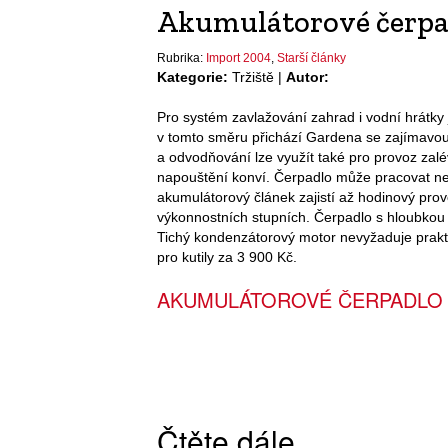
Akumulátorové čerpa
Rubrika:
Import 2004
,
Starší články
Kategorie:
Tržiště |
Autor:
Pro systém zavlažování zahrad i vodní hrátky 
v tomto směru přichází Gardena se zajímavou
a odvodňování lze využít také pro provoz zal
napouštění konví. Čerpadlo může pracovat nezá
akumulátorový článek zajistí až hodinový prov
výkonnostních stupních. Čerpadlo s hloubkou 
Tichý kondenzátorový motor nevyžaduje prakt
pro kutily za 3 900 Kč.
AKUMULÁTOROVÉ ČERPADLO
Čtěte dále