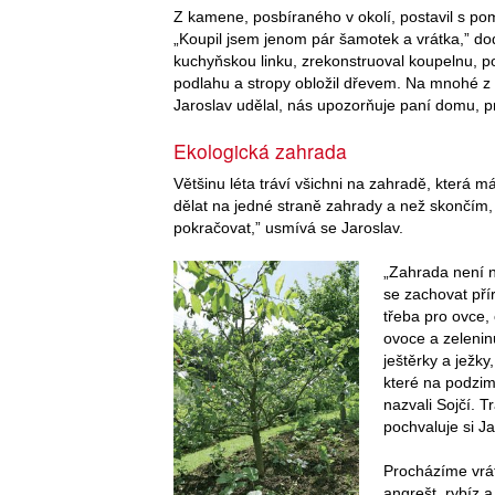
Z kamene, posbíraného v okolí, postavil s p
„Koupil jsem jenom pár šamotek a vrátka,” do
kuchyňskou linku, zrekonstruoval koupelnu, po
podlahu a stropy obložil dřevem. Na mnohé z 
Jaroslav udělal, nás upozorňuje paní domu, 
Ekologická zahrada
Většinu léta tráví všichni na zahradě, která 
dělat na jedné straně zahrady a než skončím
pokračovat,” usmívá se Jaroslav.
„Zahrada není n
se zachovat pří
třeba pro ovce, 
ovoce a zeleninu
ještěrky a ježky
které na podzim
nazvali Sojčí. T
pochvaluje si Ja
Procházíme vrátk
angrešt, rybíz 