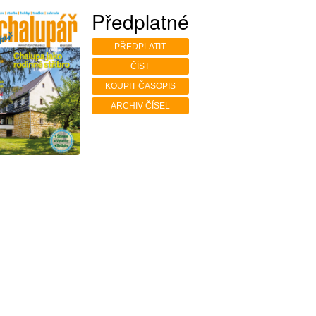
Předplatné
PŘEDPLATIT
ČÍST
KOUPIT ČASOPIS
ARCHIV ČÍSEL