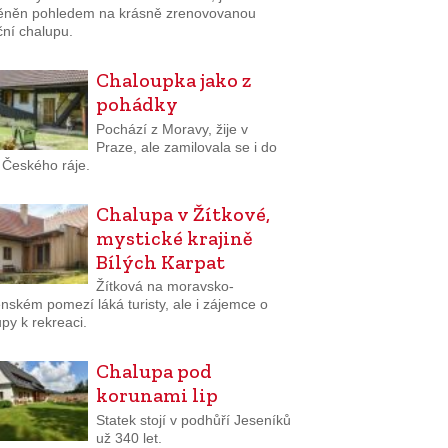
něn pohledem na krásně zrenovovanou
ční chalupu.
Chaloupka jako z
pohádky
Pochází z Moravy, žije v
Praze, ale zamilovala se i do
 Českého ráje.
Chalupa v Žítkové,
mystické krajině
Bílých Karpat
Žítková na moravsko-
nském pomezí láká turisty, ale i zájemce o
py k rekreaci.
Chalupa pod
korunami lip
Statek stojí v podhůří Jeseníků
už 340 let.