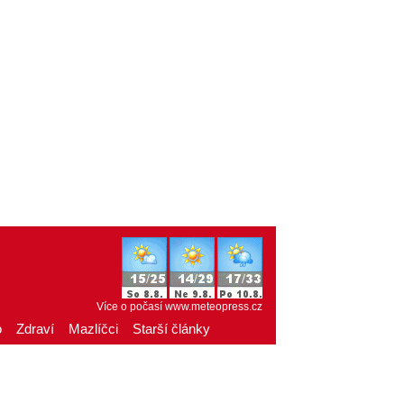
Více o počasí
www.meteopress.cz
o
Zdraví
Mazlíčci
Starší články