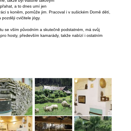
koně, takže byl vlastně takovým
řahat, a to dnes umí jen
práci s koněm, pomůže jim. Pracoval i v sušickém Domě dětí,
později cvičitele jógy.
taktu se vším původním a skutečně podstatném, má svůj
ci pro hosty, především kamarády, takže nabízí i ostatním