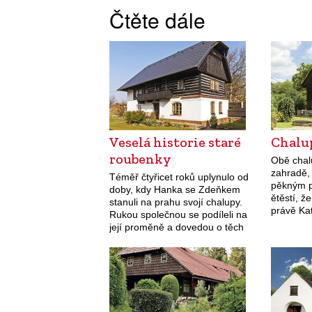
Čtěte dále
Veselá historie staré
Chalu
roubenky
Obě chalu
zahradě,
Téměř čtyřicet roků uplynulo od
pěkným p
doby, kdy Hanka se Zdeňkem
ětěstí, ž
stanuli na prahu svojí chalupy.
právě Ka
Rukou společnou se podíleli na
Ona se p
její proměně a dovedou o těch
Anglii do
dramatických chvílích moc pěkně
on tepr
vyprávět. Patrovou roubenou
chalupu s…