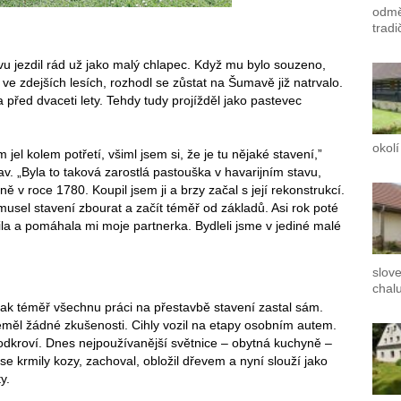
odmě
tradi
u jezdil rád už jako malý chlapec. Když mu bylo souzeno,
 ve zdejších lesích, rozhodl se zůstat na Šumavě již natrvalo.
 před dvaceti lety. Tehdy tudy projížděl jako pastevec
okolí
 jel kolem potřetí, všiml jsem si, že je tu nějaké stavení,”
v. „Byla to taková zarostlá pastouška v havarijním stavu,
ně v roce 1780. Koupil jsem ji a brzy začal s její rekonstrukcí.
musel stavení zbourat a začít téměř od základů. Asi rok poté
ila a pomáhala mi moje partnerka. Bydleli jsme v jediné malé
slove
chalu
tak téměř všechnu práci na přestavbě stavení zastal sám.
eměl žádné zkušenosti. Cihly vozil na etapy osobním autem.
odkroví. Dnes nejpoužívanější světnice – obytná kuchyně –
 se krmily kozy, zachoval, obložil dřevem a nyní slouží jako
y.