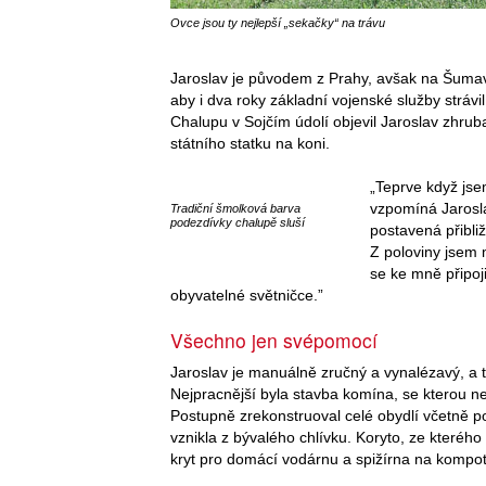
Ovce jsou ty nejlepší „sekačky“ na trávu
Jaroslav je původem z Prahy, avšak na Šumav
aby i dva roky základní vojenské služby strávil
Chalupu v Sojčím údolí objevil Jaroslav zhruba
státního statku na koni.
„Teprve když jsem
vzpomíná Jarosla
Tradiční šmolková barva
podezdívky chalupě sluší
postavená přibliž
Z poloviny jsem 
se ke mně připoj
obyvatelné světničce.”
Všechno jen svépomocí
Jaroslav je manuálně zručný a vynalézavý, a 
Nejpracnější byla stavba komína, se kterou n
Postupně zrekonstruoval celé obydlí včetně p
vznikla z bývalého chlívku. Koryto, ze kterého
kryt pro domácí vodárnu a spižírna na kompot