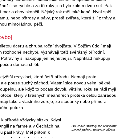
Množili se rychle a za tři roky jich bylo kolem dvou set. Pak
ičí mor a chov skončil. Nějaký rok měl také koně. Nyní spíš
lamu, nebo pštrosy a pávy, prostě zvířata, která žijí z trávy a
dnou mimořádnou péči.
ovboj
dmiletou dceru a zhruba roční dvojčata. V Sojčím údolí mají
m rozhodně nechybí. Vyznávají totiž svérázný přírodní,
 Potraviny si nakupují jen nejnutnější. Například nekupují
í pečou domácí chléb.
největší recyklaci, která šetří přírodu. Nemají proto
 ale pouze suchý záchod. Vlastní sice novou velmi pěkně
upelnu, ale když to počasí dovolí, většinu roku se rádi myjí
potoce, který v krásných meandrech protéká celou zahradou.
mají také z vlastního zdroje, ze studánky nebo přímo z
kého potoka.
 k přírodě vždycky blízko. Kdysi
 Anglii na farmě a v Čechách na
Do veliké stodoly lze uskladnit
kromě jiného i palivové dřevo
ku pásl krávy. Měl přitom k