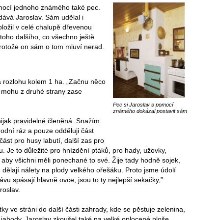
omocí jednoho známého také pec.
dává Jaroslav. Sám udělal i
ložil v celé chalupě dřevenou
toho dalšího, co všechno ještě
protože on sám o tom mluví nerad.
má rozlohu kolem 1 ha. „Začnu něco
, mohu z druhé strany zase
Pec si Jaroslav s pomocí
známého dokázal postavit sám
ijak pravidelné členěná. Snažím
rodní ráz a pouze odděluji část
část pro husy labutí, další zas pro
. Je to důležité pro hnízdění ptáků, pro hady, užovky,
, aby všichni měli ponechané to své. Žije tady hodně sojek,
 dělají nálety na plody velkého ořešáku. Proto jsme údolí
rávu spásají hlavně ovce, jsou to ty nejlepší sekačky,”
roslav.
y ve stráni do další části zahrady, kde se pěstuje zelenina,
a jahody. Jaroslav zkoušel také na velké oplocené ploše