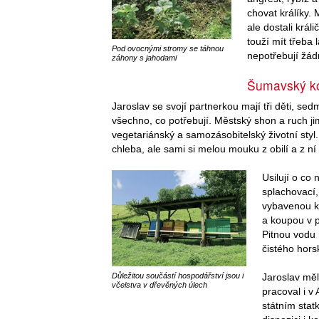
chovat králíky. 
ale dostali král
touží mít třeba 
Pod ovocnými stromy se táhnou
nepotřebují žá
záhony s jahodami
Šumavský k
Jaroslav se svojí partnerkou mají tři děti, se
všechno, co potřebují. Městský shon a ruch ji
vegetariánský a samozásobitelský životní styl.
chleba, ale sami si melou mouku z obilí a z n
Usilují o co 
splachovací,
vybavenou ko
a koupou v 
Pitnou vodu 
čistého hors
Jaroslav měl
Důležitou součástí hospodářství jsou i
včelstva v dřevěných úlech
pracoval i v
státním stat