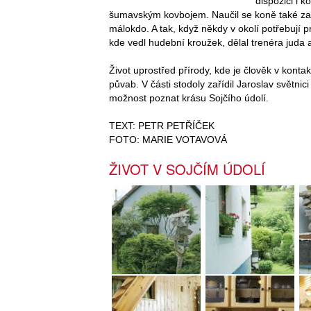
dispozici i 
šumavským kovbojem. Naučil se koně také zap
málokdo. A tak, když někdy v okolí potřebují 
kde vedl hudební kroužek, dělal trenéra juda a 
Život uprostřed přírody, kde je člověk v kon
půvab. V části stodoly zařídil Jaroslav světni
možnost poznat krásu Sojčího údolí.
TEXT: PETR PETŘÍČEK
FOTO: MARIE VOTAVOVÁ
ŽIVOT V SOJČÍM ÚDOLÍ