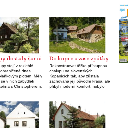
py dostaly šanci
Do kopce a zase zpátky
py stojí v rozlehlé
Rekonstruovat těžko přístupnou
 ohraničené dnes
chalupu na slovenských
laňkovým plotem. Měly
Kopanicích tak, aby zůstala
e se v nich zabydleli
zachovaná její původní krása, ale
teřina s Christopherem.
přibyl moderní komfort, nebylo
o letech strávených v
jednoduché.
 rodného kraje vracela,
ve…