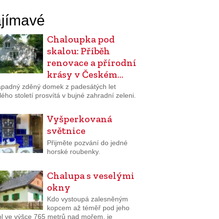
jímavé
Chaloupka pod
skalou: Příběh
renovace a přírodní
krásy v Českém…
padný zděný domek z padesátých let
ého století prosvítá v bujné zahradní zeleni.
Vyšperkovaná
světnice
Přijměte pozvání do jedné
horské roubenky.
Chalupa s veselými
okny
Kdo vystoupá zalesněným
kopcem až téměř pod jeho
ol ve výšce 765 metrů nad mořem, je