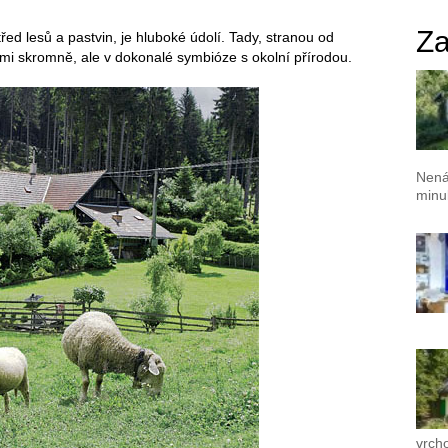
Za
 lesů a pastvin, je hluboké údolí. Tady, stranou od
elmi skromně, ale v dokonalé symbióze s okolní přírodou.
Nená
minul
vrch