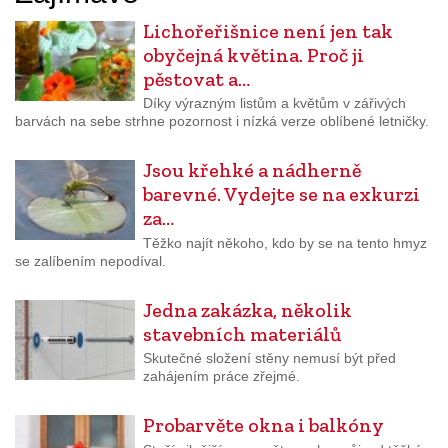
Lichořeřišnice není jen tak
obyčejná květina. Proč ji
pěstovat a…
Díky výrazným listům a květům v zářivých
barvách na sebe strhne pozornost i nízká verze oblíbené letničky.
Jsou křehké a nádherně
barevné. Vydejte se na exkurzi
za…
Těžko najít někoho, kdo by se na tento hmyz
se zalíbením nepodíval.
Jedna zakázka, několik
stavebních materiálů
Skutečné složení stěny nemusí být před
zahájením práce zřejmé.
Probarvěte okna i balkóny