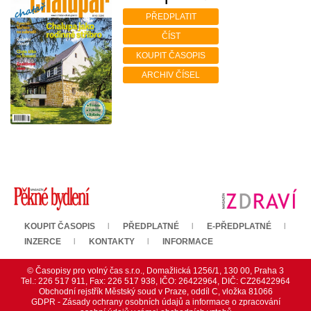
PŘEDPLATIT
ČÍST
KOUPIT ČASOPIS
ARCHIV ČÍSEL
KOUPIT ČASOPIS
PŘEDPLATNÉ
E-PŘEDPLATNÉ
INZERCE
KONTAKTY
INFORMACE
© Časopisy pro volný čas s.r.o., Domažlická 1256/1, 130 00, Praha 3
Tel.: 226 517 911, Fax: 226 517 938, IČO: 26422964, DIČ: CZ26422964
Obchodní rejstřík Městský soud v Praze, oddíl C, vložka 81066
GDPR - Zásady ochrany osobních údajů a informace o zpracování