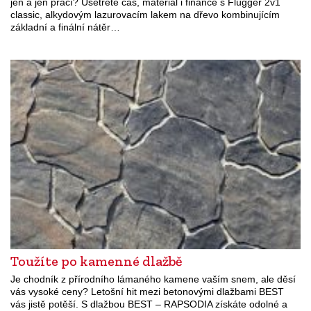
jen a jen prací? Ušetřete čas, materiál i finance s Flügger 2v1
classic, alkydovým lazurovacím lakem na dřevo kombinujícím
základní a finální nátěr…
Toužíte po kamenné dlažbě
Je chodník z přírodního lámaného kamene vaším snem, ale děsí
vás vysoké ceny? Letošní hit mezi betonovými dlažbami BEST
vás jistě potěší. S dlažbou BEST – RAPSODIA získáte odolné a