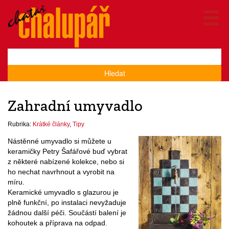
Hledat
Zahradní umyvadlo
Rubrika:
Krátké články
,
Tipy
Nástěnné umyvadlo si můžete u
keramičky Petry Šafářové buď vybrat
z některé nabízené kolekce, nebo si
ho nechat navrhnout a vyrobit na
míru.
Keramické umyvadlo s glazurou je
plně funkční, po instalaci nevyžaduje
žádnou další péči. Součástí balení je
kohoutek a příprava na odpad.