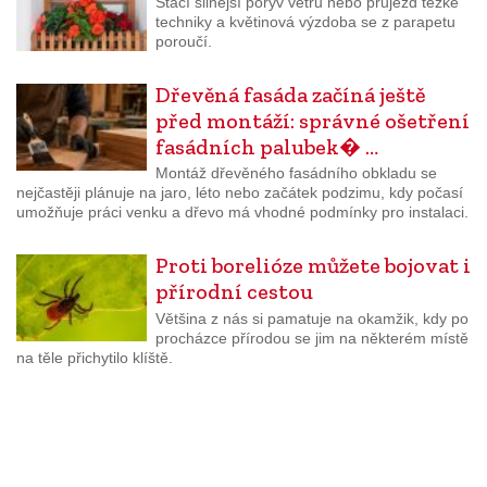
Stačí silnější poryv větru nebo průjezd těžké
techniky a květinová výzdoba se z parapetu
poroučí.
Dřevěná fasáda začíná ještě
před montáží: správné ošetření
fasádních palubek� …
Montáž dřevěného fasádního obkladu se
nejčastěji plánuje na jaro, léto nebo začátek podzimu, kdy počasí
umožňuje práci venku a dřevo má vhodné podmínky pro instalaci.
Proti borelióze můžete bojovat i
přírodní cestou
Většina z nás si pamatuje na okamžik, kdy po
procházce přírodou se jim na některém místě
na těle přichytilo klíště.