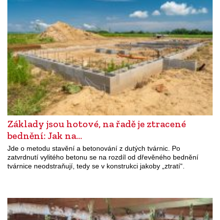
Základy jsou hotové, na řadě je ztracené
bednění: Jak na…
Jde o metodu stavění a betonování z dutých tvárnic. Po
zatvrdnutí vylitého betonu se na rozdíl od dřevěného bednění
tvárnice neodstraňují, tedy se v konstrukci jakoby „ztratí“.