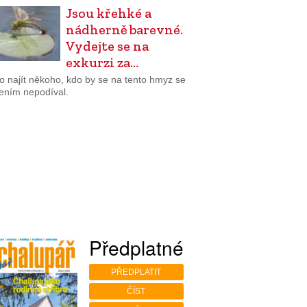
Jsou křehké a
nádherně barevné.
Vydejte se na
exkurzi za…
o najít někoho, kdo by se na tento hmyz se
bením nepodíval.
Předplatné
PŘEDPLATIT
ČÍST