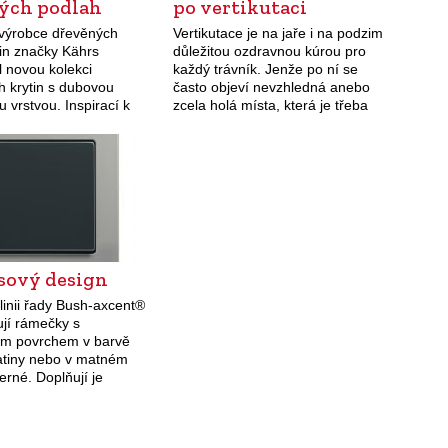
ých podlah
po vertikutaci
výrobce dřevěných
Vertikutace je na jaře i na podzim
in značky Kährs
důležitou ozdravnou kúrou pro
l novou kolekci
každý trávník. Jenže po ní se
ch krytin s dubovou
často objeví nevzhledná anebo
 vrstvou. Inspirací k
zcela holá místa, která je třeba
ání rustikálních dekorů
rychle zacelit. Jedním rozhozem
Founders“ byla firmě její
aplikujete hned všechny 4…
radice a historie. Každý z
korů nese jméno…
sový design
linii řady Bush-axcent®
ují rámečky s
ým povrchem v barvě
latiny nebo v matném
erné. Doplňují je
 s rámečky z tvrzeného
tupné v osmi barvách a
 se netradiční povrchy…