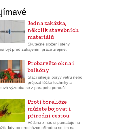
jímavé
Jedna zakázka,
několik stavebních
materiálů
Skutečné složení stěny
sí být před zahájením práce zřejmé.
Probarvěte okna i
balkóny
Stačí silnější poryv větru nebo
průjezd těžké techniky a
inová výzdoba se z parapetu poroučí.
Proti borelióze
můžete bojovat i
přírodní cestou
Většina z nás si pamatuje na
žik, kdy po procházce přírodou se jim na