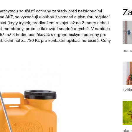
Za
u nezbytnou součástí ochrany zahrady před nežádoucími
rma AKP, se vyznačují dlouhou životností a plynulou regulací
tví (kryty trysek, prodloužení rukojeti až na 2 metry nebo i
cí membrány, proto je tlakování snadné a rychlé. V nabídce
ýdrží až 8 hodin, postřikovač s ergonomickými popruhy pro
icidní hůl za 790 Kč pro kontaktní aplikaci herbicidů. Ceny
nemu
květ
okam