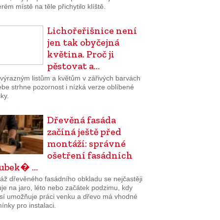
rém místě na těle přichytilo klíště.
Lichořeřišnice není
jen tak obyčejná
květina. Proč ji
pěstovat a…
 výrazným listům a květům v zářivých barvách
ebe strhne pozornost i nízká verze oblíbené
čky.
Dřevěná fasáda
začíná ještě před
montáží: správné
ošetření fasádních
lubek� …
áž dřevěného fasádního obkladu se nejčastěji
je na jaro, léto nebo začátek podzimu, kdy
sí umožňuje práci venku a dřevo má vhodné
nky pro instalaci.