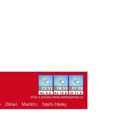
Více o počasí
www.meteopress.cz
o
Zdraví
Mazlíčci
Starší články