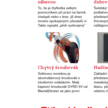
zábavou
dubov
To, že je čtyřkolka velkým
Švédský 
pomocníkem při práci na farmě,
podlahov
chalupě nebo v lese, již dnes
představi
mnoho spokojených uživatelů ví.
třívrstvý
Takto vypadá „plně vyzbrojený“
nášlapnou
pracovní stroj v praxi – radlice,
pojmenov
sypač, držák motorové pily,
kolekce „
držák…
vlastní t
šesti de
Chytrý šroubovák
Nadča
Světovou novinkou je
Základní 
akumulátorový šroubovák s
představ
intuitivním ovládáním. Malý
metalick
kapesní šroubovák GYRO 4V od
titanu, p
Black&Decker se jako první
odstínu č
akumulátorové nářadí obejde
vypínače
bez spínačů, tlačítek a voličů.
skla dos
Zapne se uchopením do dlaně a
připojují