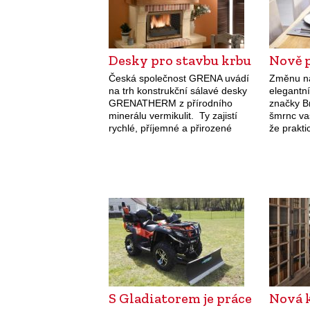
Desky pro stavbu krbu
Nově 
Česká společnost GRENA uvádí
Změnu na
na trh konstrukční sálavé desky
elegantní
GRENATHERM z přírodního
značky B
minerálu vermikulit. Ty zajistí
šmrnc va
rychlé, příjemné a přirozené
že prakt
teplo, jsou navíc naprosto
zároveň 
ekologické a zdravotně
neplatí. 
nezávadné. Díky nové
strany v
technologii a 100% přírodnímu
materiálu…
S Gladiatorem je práce
Nová 