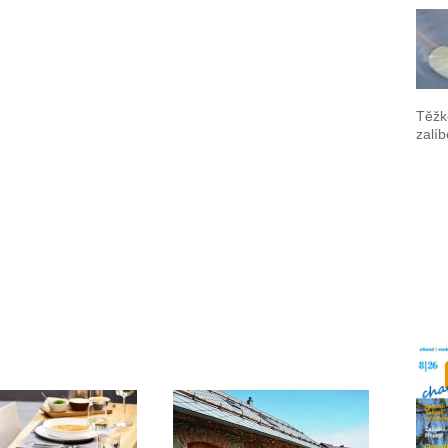
Těžk
zalí