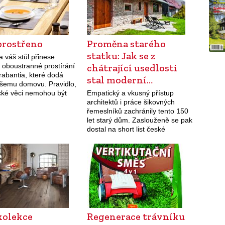
prostřeno
Proměna starého
statku: Jak se z
 váš stůl přinese
 oboustranné prostírání
chátrající usedlosti
rabantia, které dodá
stal moderní…
šemu domovu. Pravidlo,
ické věci nemohou být
Empatický a vkusný přístup
hezké, v tomto případě
architektů i práce šikovných
Prostírání je z jedné
řemeslníků zachránily tento 150
 módní fialové…
let starý dům. Zaslouženě se pak
dostal na short list české
soutěžní přehlídky Grand Prix
Architektů.
kolekce
Regenerace trávníku