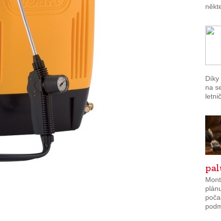
někte
Díky
na s
letni
pa
Mont
plánu
poča
podmí