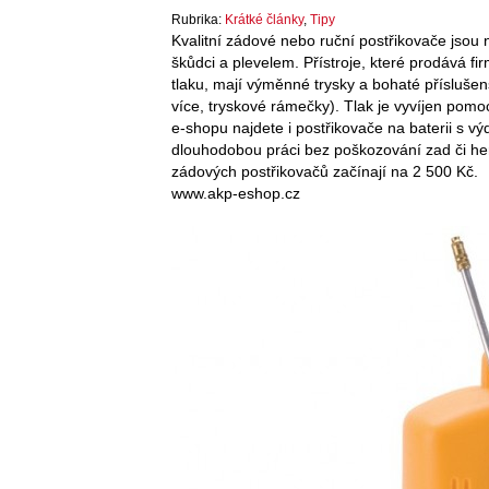
Rubrika:
Krátké články
,
Tipy
Kvalitní zádové nebo ruční postřikovače jso
škůdci a plevelem. Přístroje, které prodává fi
tlaku, mají výměnné trysky a bohaté příslušens
více, tryskové rámečky). Tlak je vyvíjen pomo
e-shopu najdete i postřikovače na baterii s v
dlouhodobou práci bez poškozování zad či herb
zádových postřikovačů začínají na 2 500 Kč.
www.akp-eshop.cz