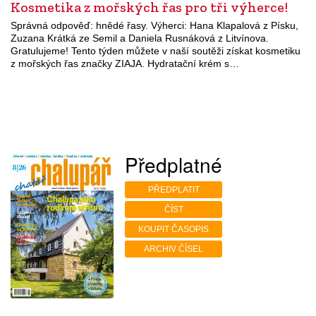
Kosmetika z mořských řas pro tři výherce!
Správná odpověď: hnědé řasy. Výherci: Hana Klapalová z Písku,
Zuzana Krátká ze Semil a Daniela Rusnáková z Litvínova.
Gratulujeme! Tento týden můžete v naší soutěži získat kosmetiku
z mořských řas značky ZIAJA. Hydratační krém s…
Předplatné
PŘEDPLATIT
ČÍST
KOUPIT ČASOPIS
ARCHIV ČÍSEL