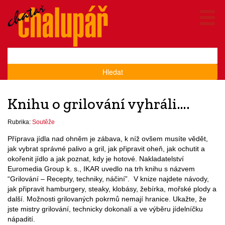
Hledat
Knihu o grilování vyhráli….
Rubrika:
Soutěže
Příprava jídla nad ohněm je zábava, k níž ovšem musíte vědět,
jak vybrat správné palivo a gril, jak připravit oheň, jak ochutit a
okořenit jídlo a jak poznat, kdy je hotové. Nakladatelství
Euromedia Group k. s., IKAR uvedlo na trh knihu s názvem
“Grilování – Recepty, techniky, náčiní”. V knize najdete návody,
jak připravit hamburgery, steaky, klobásy, žebírka, mořské plody a
další. Možnosti grilovaných pokrmů nemají hranice. Ukažte, že
jste mistry grilování, technicky dokonalí a ve výběru jídelníčku
nápadití.