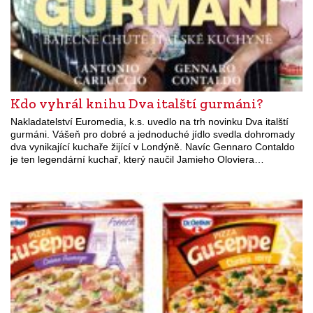
Kdo vyhrál knihu Dva italští gurmáni?
Nakladatelství Euromedia, k.s. uvedlo na trh novinku Dva italští
gurmáni. Vášeň pro dobré a jednoduché jídlo svedla dohromady
dva vynikající kuchaře žijící v Londýně. Navíc Gennaro Contaldo
je ten legendární kuchař, který naučil Jamieho Oloviera…