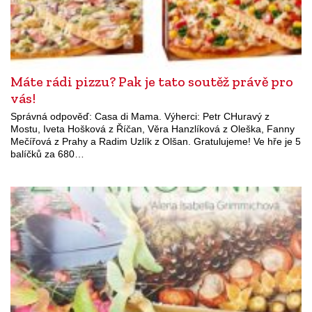
Máte rádi pizzu? Pak je tato soutěž právě pro
vás!
Správná odpověď: Casa di Mama. Výherci: Petr CHuravý z
Mostu, Iveta Hošková z Říčan, Věra Hanzlíková z Oleška, Fanny
Mečířová z Prahy a Radim Uzlík z Olšan. Gratulujeme! Ve hře je 5
balíčků za 680…