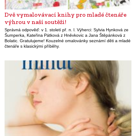
Dvě vymalovávací knihy pro mladé čtenáře
výhrou v naší soutěži!
Správná odpověď: v 1. století př. n. l. Výherci: Sylvia Hynková ze
Šumperka, Kateřina Pátková z Hněvkovic a Jana Štěpánková z
Bolatic. Gratulujeme! Kouzelné omalovánky seznámí děti a mladé
čtenáře s klasickými příběhy.