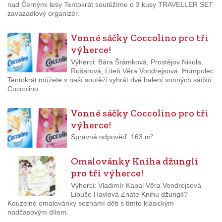
nad Černými lesy Tentokrát soutěžíme o 3 kusy TRAVELLER SET
zavazadlový organizér.
Vonné sáčky Coccolino pro tři
výherce!
Výherci: Bára Šrámková, Prostějov Nikola
Rušarová, Liteň Věra Vondrejsová, Humpolec
Tentokrát můžete v naší soutěži vyhrát dvě balení vonných sáčků
Coccolino.
Vonné sáčky Coccolino pro tři
výherce!
Správná odpověď: 163 m².
Omalovánky Kniha džunglí
pro tři výherce!
Výherci: Vladimír Kapal Věra Vondrejsová
Libuše Havlová Znáte Knihu džunglí?
Kouzelné omalovánky seznámí děti s tímto klasickým
nadčasovým dílem.