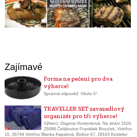
Zajímavé
Forma na pečení pro dva
výherce!
Správná odpověď: Okolo 5°.
TRAVELLER SET zavazadlový
organizér pro tři výherce!
Výherci: Dagmar Kostenková, Na stráni 1626,
25088 Čelákovice František Brouček, Vintířov
15, 35744 Vintířov Blanka Kapalová, Bošice 67, 28163 Kostelec