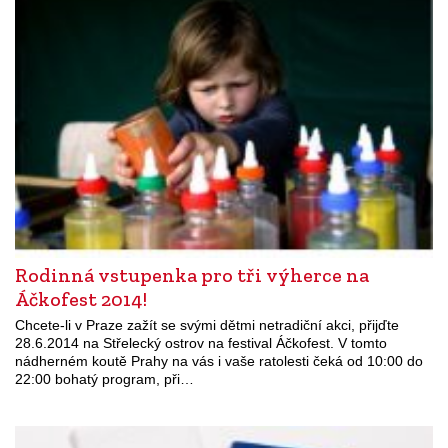
Rodinná vstupenka pro tři výherce na
Áčkofest 2014!
Chcete-li v Praze zažít se svými dětmi netradiční akci, přijďte
28.6.2014 na Střelecký ostrov na festival Áčkofest. V tomto
nádherném koutě Prahy na vás i vaše ratolesti čeká od 10:00 do
22:00 bohatý program, při…