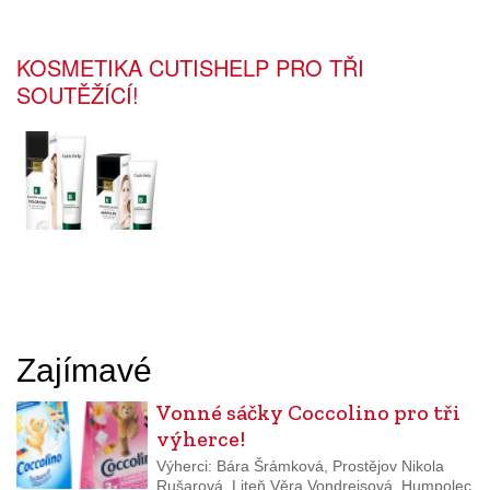
KOSMETIKA CUTISHELP PRO TŘI
SOUTĚŽÍCÍ!
Zajímavé
Vonné sáčky Coccolino pro tři
výherce!
Výherci: Bára Šrámková, Prostějov Nikola
Rušarová, Liteň Věra Vondrejsová, Humpolec