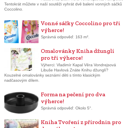
Tentokrát můžete v naší soutěži vyhrát dvě balení vonných sáčků
Coccolino.
Vonné sáčky Coccolino pro tři
výherce!
Správná odpověď: 163 m².
Omalovánky Kniha džunglí
pro tři výherce!
Výherci: Vladimír Kapal Věra Vondrejsová
Libuše Havlová Znáte Knihu džunglí?
Kouzelné omalovánky seznámí děti s tímto klasickým
nadčasovým dílem.
Forma na pečení pro dva
výherce!
Správná odpověď: Okolo 5°.
Kniha Tvoření z přírodnin pro