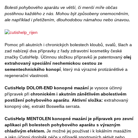
Bolesti pohybového aparátu ve větší, či menší míře občas
postihnou každého z nás. Mohou být způsobeny onemocněním,
ale například i přetížením, dlouhodobou námahou nebo únavou
.
Pomoc při akutních i chronických bolestech kloubů, svalů, šlach a
zad nabízejí dva přípravky z řady zdravotní kosmetiky české
značky CutisHelp. Účinnou složkou přípravků je patentovaný
olej
extrahovaný speciální nechemickou cestou ze
semen
technického konopí
, který má výrazné protizánětlivé a
regenerační vlastnosti.
CutisHelp DOLOR-END konopné mazání
je vysoce účinný
přípravek při
chronickém i akutním zánětlivém a
bolestivém
postižení pohybového aparátu
.
Aktivní složka:
extrahovaný
konopný olej, extrakt Boswellia serrata.
CutisHelp MENTOLEN konopné mazání je přípravek pro zevní
aplikaci při bolestech pohybového aparátu s výrazným
chladivým efektem.
Je možné jej používat i k lokálním masážím
a jako účinný doplněk péče v případě sportovních aktivit nebo