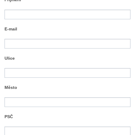
E-mail
Ulice
Město
PSČ