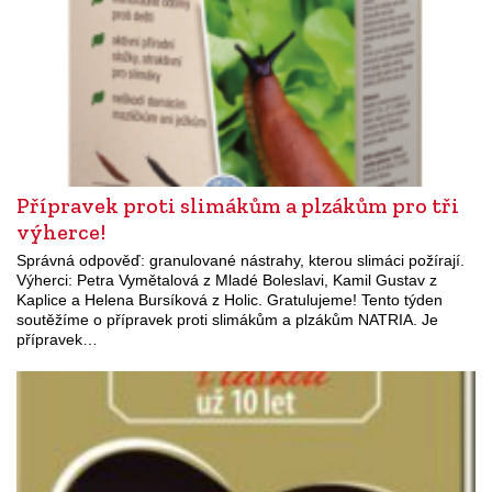
Přípravek proti slimákům a plzákům pro tři
výherce!
Správná odpověď: granulované nástrahy, kterou slimáci požírají.
Výherci: Petra Vymětalová z Mladé Boleslavi, Kamil Gustav z
Kaplice a Helena Bursíková z Holic. Gratulujeme! Tento týden
soutěžíme o přípravek proti slimákům a plzákům NATRIA. Je
přípravek…