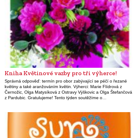
Kniha Květinové vazby pro tři výherce!
Správná odpověď: termín pro obor zabývající se péčí o řezané
květiny a také aranžováním květin. Výherci: Marie Flídrová z
Černožic, Olga Matysíková z Ostravy Výškovic a Olga Štefančová
z Pardubic. Gratulujeme! Tento týden soutěžíme o…