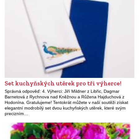
Set kuchyňských utěrek pro tři výherce!
Správná odpověď: 4. Výherci: Jiří Mildner z Libřic, Dagmar
Barnetová z Rychnova nad Kněžnou a Růžena Hajduchová z
Hodonína. Gratulujeme! Tentokrát můžete v naší soutěži získat
elegantní modrobílý set dvou kuchyňských utěrek, které svým
precizním…