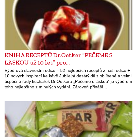
KNIHA RECEPTŮ Dr.Oetker “PEČEME S
LÁSKOU už 10 let” pro…
Výběrová slavnostní edice – 52 nejlepších receptů z naší edice +
10 nových inspirací ke kávě Jubilejní desátý díl z oblíbené a velmi
úspěšné řady kuchařek Dr.Oetkera „Pečeme s láskou“ je výběrem
toho nejlepšího z minulých vydání. Zároveň přináší…