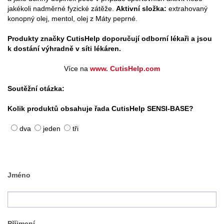
jakékoli nadměrné fyzické zátěže.
Aktivní složka:
extrahovaný
konopný olej, mentol, olej z Máty peprné.
Produkty značky CutisHelp doporučují odborní lékaři a jsou
k dostání výhradně v síti lékáren.
Více na
www. CutisHelp.com
Soutěžní otázka:
Kolik produktů obsahuje řada CutisHelp SENSI-BASE?
dva
jeden
tři
Jméno
Příjmení