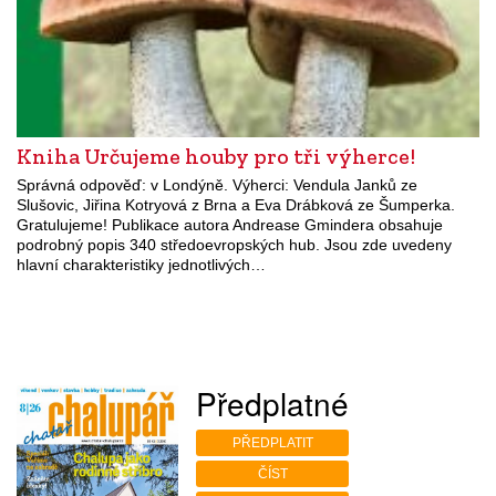
Kniha Určujeme houby pro tři výherce!
Správná odpověď: v Londýně. Výherci: Vendula Janků ze
Slušovic, Jiřina Kotryová z Brna a Eva Drábková ze Šumperka.
Gratulujeme! Publikace autora Andrease Gmindera obsahuje
podrobný popis 340 středoevropských hub. Jsou zde uvedeny
hlavní charakteristiky jednotlivých…
Předplatné
PŘEDPLATIT
ČÍST