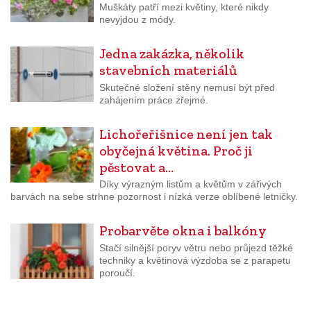
Muškáty patří mezi květiny, které nikdy
nevyjdou z módy.
Jedna zakázka, několik
stavebních materiálů
Skutečné složení stěny nemusí být před
zahájením práce zřejmé.
Lichořeřišnice není jen tak
obyčejná květina. Proč ji
pěstovat a…
Díky výrazným listům a květům v zářivých
barvách na sebe strhne pozornost i nízká verze oblíbené letničky.
Probarvěte okna i balkóny
Stačí silnější poryv větru nebo průjezd těžké
techniky a květinová výzdoba se z parapetu
poroučí.