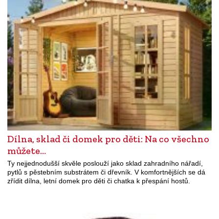
Dílna, sklad či domek pro děti: Na co všechno
můžete…
Ty nejjednodušší skvěle poslouží jako sklad zahradního nářadí,
pytlů s pěstebním substrátem či dřevník. V komfortnějších se dá
zřídit dílna, letní domek pro děti či chatka k přespání hostů.