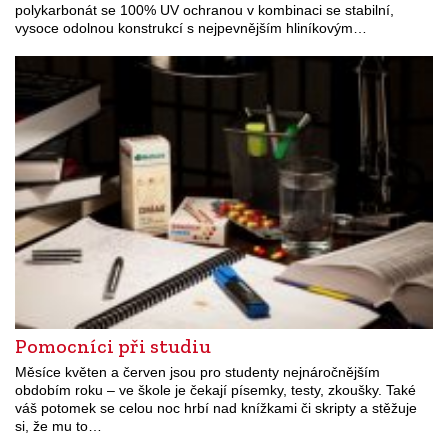
polykarbonát se 100% UV ochranou v kombinaci se stabilní,
vysoce odolnou konstrukcí s nejpevnějším hliníkovým…
Pomocníci při studiu
Měsíce květen a červen jsou pro studenty nejnáročnějším
obdobím roku – ve škole je čekají písemky, testy, zkoušky. Také
váš potomek se celou noc hrbí nad knížkami či skripty a stěžuje
si, že mu to…