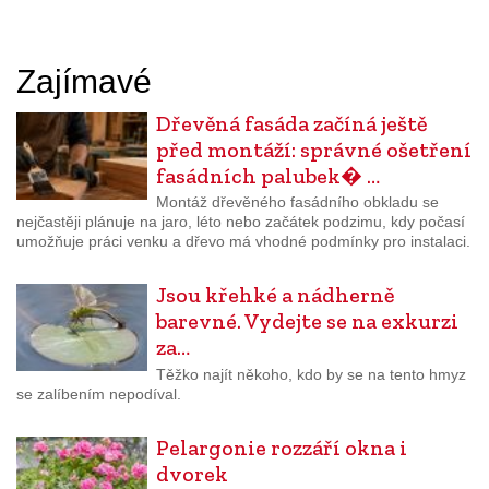
Zajímavé
Dřevěná fasáda začíná ještě
před montáží: správné ošetření
fasádních palubek� …
Montáž dřevěného fasádního obkladu se
nejčastěji plánuje na jaro, léto nebo začátek podzimu, kdy počasí
umožňuje práci venku a dřevo má vhodné podmínky pro instalaci.
Jsou křehké a nádherně
barevné. Vydejte se na exkurzi
za…
Těžko najít někoho, kdo by se na tento hmyz
se zalíbením nepodíval.
Pelargonie rozzáří okna i
dvorek