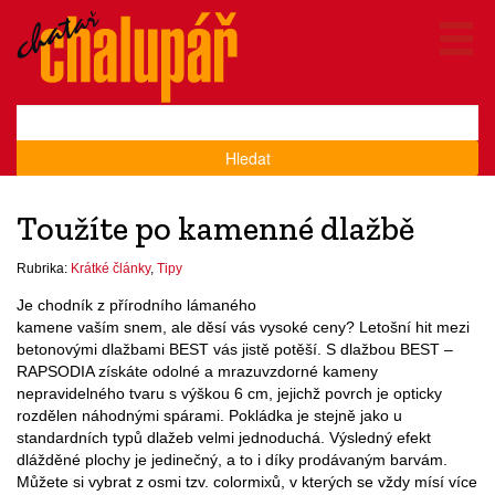
Hledat
Toužíte po kamenné dlažbě
Rubrika:
Krátké články
,
Tipy
Je chodník z přírodního lámaného
kamene vaším snem, ale děsí vás vysoké ceny? Letošní hit mezi
betonovými dlažbami BEST vás jistě potěší. S dlažbou BEST –
RAPSODIA získáte odolné a mrazuvzdorné kameny
nepravidelného tvaru s výškou 6 cm, jejichž povrch je opticky
rozdělen náhodnými spárami. Pokládka je stejně jako u
standardních typů dlažeb velmi jednoduchá. Výsledný efekt
dlážděné plochy je jedinečný, a to i díky prodávaným barvám.
Můžete si vybrat z osmi tzv. colormixů, v kterých se vždy mísí více