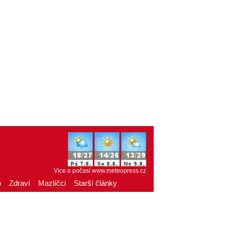
Více o počasí
www.meteopress.cz
o
Zdraví
Mazlíčci
Starší články