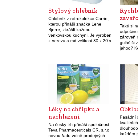
Stylový chlebník
Rychlé
zavař
Chlebník z retrokolekce Carrie,
kterou přináší značka Lene
Také si n
Bjerre, zkrášlí každou
odpočinet
venkovskou kuchyni. Je vyroben
zároveň 
z nerezu a má velikost 30 x 20 x
guláš či 
16 (výška) cm. Kolekce zahrnuje
jahod? K
i kuchyňskou minutku, dózy,
vaření v
dávkovač na…
kuchyňsk
Nejenže 
Léky na chřipku a
Obkla
nachlazení
Fasádní 
kvalitníc
Na český trh přináší společnost
dlouhodo
Teva Pharmaceuticals CR, s.r.o.
každém p
novou řadu volně prodejných