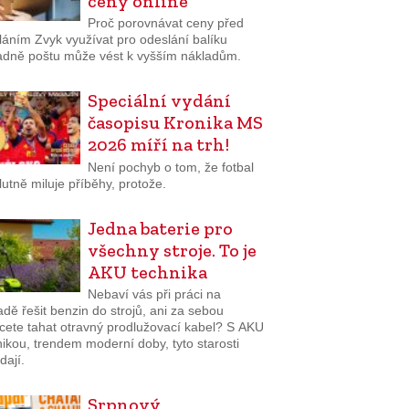
ceny online
Proč porovnávat ceny před
láním Zvyk využívat pro odeslání balíku
adně poštu může vést k vyšším nákladům.
Speciální vydání
časopisu Kronika MS
2026 míří na trh!
Není pochyb o tom, že fotbal
utně miluje příběhy, protože.
Jedna baterie pro
všechny stroje. To je
AKU technika
Nebaví vás při práci na
dě řešit benzin do strojů, ani za sebou
cete tahat otravný prodlužovací kabel? S AKU
ikou, trendem moderní doby, tyto starosti
dají.
Srpnový