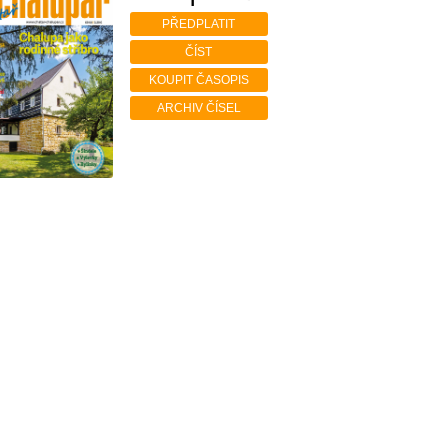
PŘEDPLATIT
ČÍST
KOUPIT ČASOPIS
ARCHIV ČÍSEL