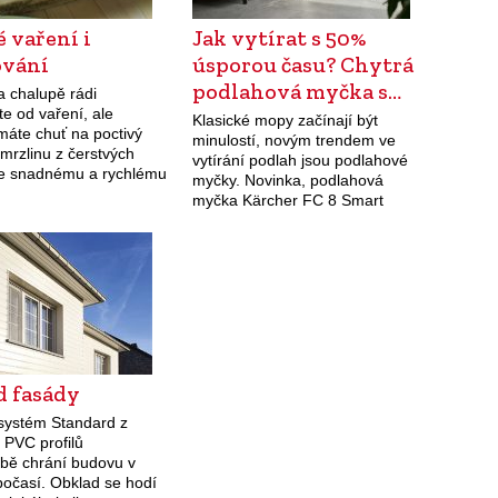
 vaření i
Jak vytírat s 50%
ování
úsporou času? Chytrá
podlahová myčka s…
a chalupě rádi
e od vaření, ale
Klasické mopy začínají být
máte chuť na poctivý
minulostí, novým trendem ve
zmrzlinu z čerstvých
vytírání podlah jsou podlahové
e snadnému a rychlému
myčky. Novinka, podlahová
ám pomůže multifunkční
myčka Kärcher FC 8 Smart
ý přístroj Thermomix.
Signature Line patří k chytrým
si za…
strojům vybaveným LCD
displejem a aplikací s dokonalou
podporou po…
d fasády
systém Standard z
h PVC profilů
bě chrání budovu v
očasí. Obklad se hodí