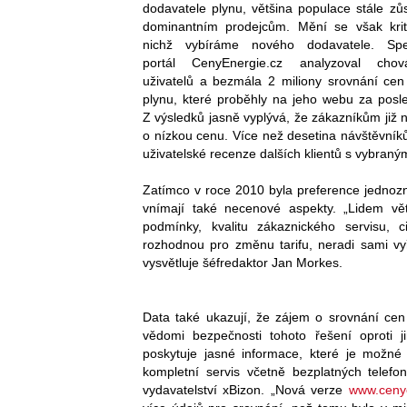
dodavatele plynu, většina populace stále zů
dominantním prodejcům. Mění se však krit
nichž vybíráme nového dodavatele. Spec
portál CenyEnergie.cz analyzoval cho
uživatelů a bezmála 2 miliony srovnání cen 
plynu, které proběhly na jeho webu za posle
Z výsledků jasně vyplývá, že zákazníkům již 
o nízkou cenu. Více než desetina návštěvník
uživatelské recenze dalších klientů s vybran
Zatímco v roce 2010 byla preference jednozn
vnímají také necenové aspekty. „Lidem vět
podmínky, kvalitu zákaznického servisu, c
rozhodnou pro změnu tarifu, neradi sami vyři
vysvětluje šéfredaktor Jan Morkes.
Data také ukazují, že zájem o srovnání cen e
vědomi bezpečnosti tohoto řešení oproti 
poskytuje jasné informace, které je možné
kompletní servis včetně bezplatných telefon
vydavatelství xBizon. „Nová verze
www.ceny