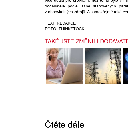
více údajů pro srovnání, než tomu bylo v mi
dodavatele podle jasně stanovených param
z obnovitelných zdrojů. A samozřejmě také cen
TEXT: REDAKCE
FOTO: THINKSTOCK
TAKÉ JSTE ZMĚNILI DODAVAT
Čtěte dále