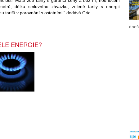
nulosti. Máte zde tarify s garancí ceny a bez ní, hodnocení
etrů, délku smluvního závazku, zelené tarify s energií
u tarifů v porovnání s ostatními,“ dodává Gric.
dneš
ELE ENERGIE?