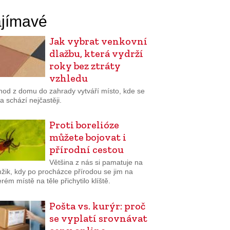
jímavé
Jak vybrat venkovní
dlažbu, která vydrží
roky bez ztráty
vzhledu
hod z domu do zahrady vytváří místo, kde se
a schází nejčastěji.
Proti borelióze
můžete bojovat i
přírodní cestou
Většina z nás si pamatuje na
žik, kdy po procházce přírodou se jim na
rém místě na těle přichytilo klíště.
Pošta vs. kurýr: proč
se vyplatí srovnávat