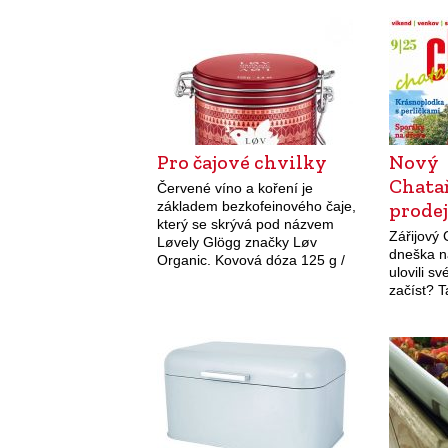
Pro čajové chvilky
Nový
Chata
Červené víno a koření je
základem bezkofeinového čaje,
prodej
který se skrývá pod názvem
Zářijový
Løvely Glögg značky Løv
dneška na
Organic. Kovová dóza 125 g /
ulovili sv
499 Kč. kusmitea.cz
začíst? 