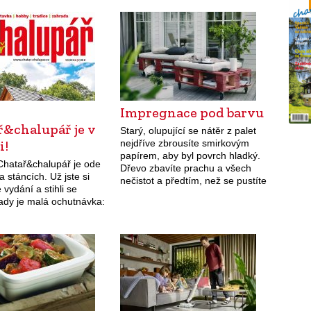
Impregnace pod barvu
ř&chalupář je v
Starý, olupující se nátěr z palet
i!
nejdříve zbrousíte smirkovým
papírem, aby byl povrch hladký.
 Chatař&chalupář je ode
Dřevo zbavíte prachu a všech
 stáncích. Už jste si
nečistot a předtím, než se pustíte
é vydání a stihli se
do barevného tónování, opatříte
Tady je malá ochutnávka:
jej ještě jednou vrstvou
impregnačního nátěru.…