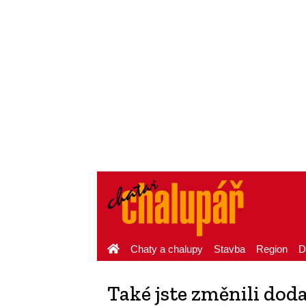
Chaty a chalupy
Stavba
Region
D
Také jste změnili dod