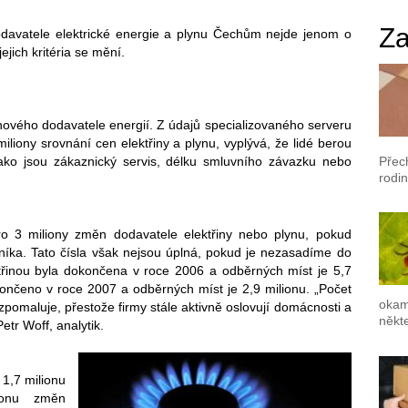
Za
odavatele elektrické energie a plynu Čechům nejde jenom o
jejich kritéria se mění.
ového dodavatele energií. Z údajů specializovaného serveru
iliony srovnání cen elektřiny a plynu, vyplývá, že lidé berou
Přec
 jako jsou zákaznický servis, délku smluvního závazku nebo
rodin
oro 3 miliony změn dodavatele elektřiny nebo plynu, pokud
íka. Tato čísla však nejsou úplná, pokud je nezasadíme do
ktřinou byla dokončena v roce 2006 a odběrných míst je 5,7
ončeno v roce 2007 a odběrných míst je 2,9 milionu. „Počet
okam
zpomaluje, přestože firmy stále aktivně oslovují domácnosti a
někte
etr Woff, analytik.
 1,7 milionu
ionu změn