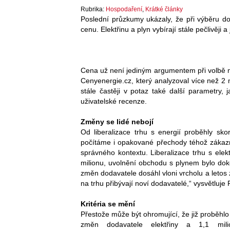
Rubrika:
Hospodaření
,
Krátké články
Poslední průzkumy ukázaly, že při výběru d
cenu. Elektřinu a plyn vybírají stále pečlivěji a 
Cena už není jediným argumentem při volbě n
Cenyenergie.cz, který analyzoval více než 2 m
stále častěji v potaz také další parametry,
uživatelské recenze.
Změny se lidé nebojí
Od liberalizace trhu s energií proběhly sk
počítáme i opakované přechody téhož zákazn
správného kontextu. Liberalizace trhu s ele
milionu, uvolnění obchodu s plynem bylo dok
změn dodavatele dosáhl vloni vrcholu a letos 
na trhu přibývají noví dodavatelé,“ vysvětluje P
Kritéria se mění
Přestože může být ohromující, že již proběhlo
změn dodavatele elektřiny a 1,1 mil