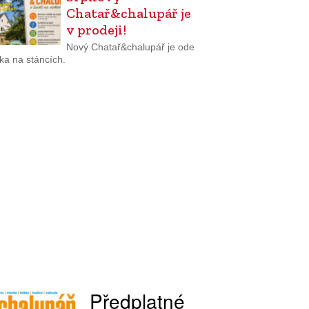
Chatař&chalupář je
v prodeji!
Nový Chatař&chalupář je ode
ka na stáncích.
Předplatné