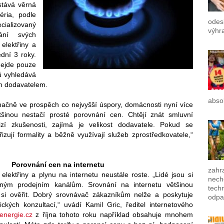
stává věrná
éria, podle
odes
ializovaný
výhr
vání svých
elektřiny a
dní 3 roky.
nejde pouze
ů vyhledává
ým dodavatelem.
absol
ačně ve prospěch co nejvyšší úspory, domácnosti nyní více
šinou nestačí prosté porovnání cen. Chtějí znát smluvní
izí zkušenosti, zajímá je velikost dodavatele. Pokud se
zují formality a běžně využívají služeb zprostředkovatele,“
Porovnání cen na internetu
zahra
lektřiny a plynu na internetu neustále roste. „Lidé jsou si
nech
jiným prodejním kanálům. Srovnání na internetu většinou
techn
 si ověřit. Dobrý srovnávač zákazníkům nelže a poskytuje
odpa
ických konzultací,“ uvádí Kamil Gric, ředitel internetového
energie.cz
z října tohoto roku například obsahuje mnohem