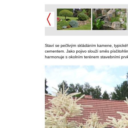
Staví se pečlivým skládáním kamene, typického
cementem. Jako pojivo slouží směs písčitohlin
harmonuje s okolním terénem stavebními prvk