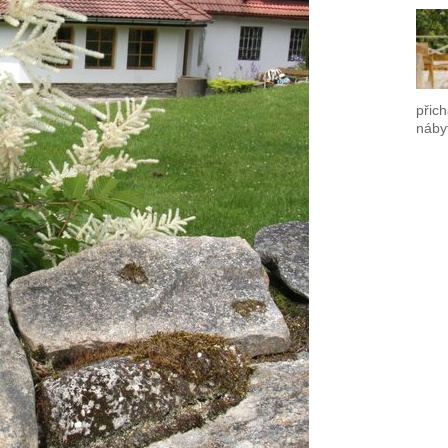
přich
náby