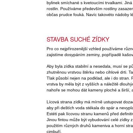
bylinek smíchané s kvetoucími trvalkami. Jiná
rostlin. Používáme především rostliny zasazen
občas prudce fouká. Navíc takovéto nádoby lé
STAVBA SUCHÉ ZÍDKY
Pro co nejpřirozenější vzhled používáme různ
zajistíme dosypáním zeminy, popřípadě kašovi
Aby byla zídka stabilní a nesedala, musí se p
zhutněnou vrstvou štěrku nebo cihlové drti. T
Tlak působí nejen na podklad, ale i do stran.
vrstva by měla být z vyšších a náležitě dlou
nahoře se mohou dát kameny ploché a širší, a
Lícová strana zídky má mírně ustupovat doza
aby při deštích voda stékala do spár a nevyp
Estéti pak lícovou stranu kamenů před definit
Jinou fintou může být vybudování celé zídky 
použitím různých druhů kameniva a horní stran
cimbuří.