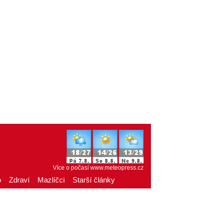
Více o počasí
www.meteopress.cz
o
Zdraví
Mazlíčci
Starší články