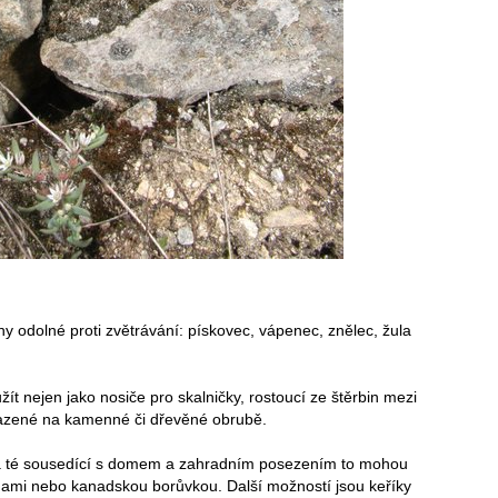
odolné proti zvětrávání: pískovec, vápenec, znělec, žula
ít nejen jako nosiče pro skalničky, rostoucí ze štěrbin mezi
usazené na kamenné či dřevěné obrubě.
 na té sousedící s domem a zahradním posezením to mohou
dami nebo kanadskou borůvkou. Další možností jsou keříky