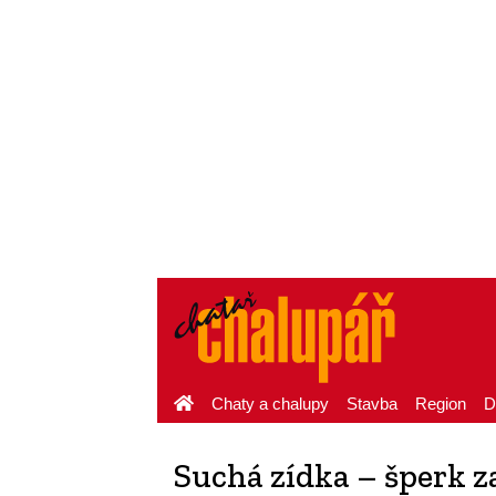
Chaty a chalupy
Stavba
Region
D
Suchá zídka – šperk 