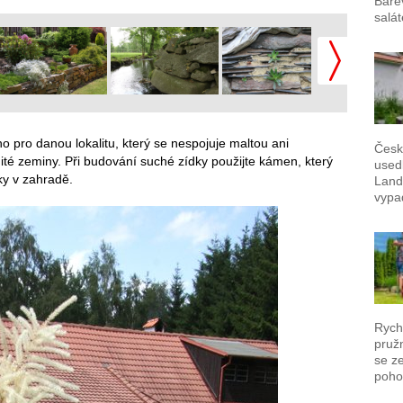
Bare
salát
 pro danou lokalitu, který se nespojuje maltou ani
Česk
ité zeminy. Při budování suché zídky použijte kámen, který
used
y v zahradě.
Landš
vypad
Rych
pruž
se z
poho