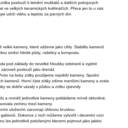
 zídka poslouží k letnění muškátů a dalších pokojových
é ve velkých keramických květináčích. Přece jen to u nás
pe udrží vláhu a teplotu za parných dní.
ě velké kameny, které vážeme jako cihly. Stabilitu kamenů
tou směsí hlinité půdy, rašeliny a kompostu.
ůda pod základy do nevelké hloubky odstranit a vyplnit
a zároveň poslouží jako drenáž.
 Proto na boky zídky použijeme největší kameny. Spodní
hých kamenů. Horní část zídky zdíme menšími kameny a zcela
by se dobře vázaly s půdou a zídku zpevnily.
du a rovněž jednotlivé kameny pokládáme mírně skloněné,
lavovala zeminu mezi kameny.
ivním uložením zarovnají úhlovou bruskou.
z gabionů. Dokonce z nich můžeme vytvořit i decentní vzor
u lze jednotlivě položenými klecemi pojmout jako jakési