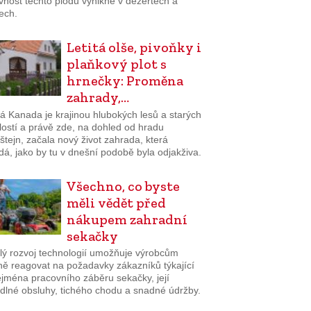
vnost těchto plodů vynikne v dezertech a
ech.
Letitá olše, pivoňky i
plaňkový plot s
hrnečky: Proměna
zahrady,…
á Kanada je krajinou hlubokých lesů a starých
lostí a právě zde, na dohled od hradu
tejn, začala nový život zahrada, která
á, jako by tu v dnešní podobě byla odjakživa.
Všechno, co byste
měli vědět před
nákupem zahradní
sekačky
lý rozvoj technologií umožňuje výrobcům
ně reagovat na požadavky zákazníků týkající
ejména pracovního záběru sekačky, její
dlné obsluhy, tichého chodu a snadné údržby.