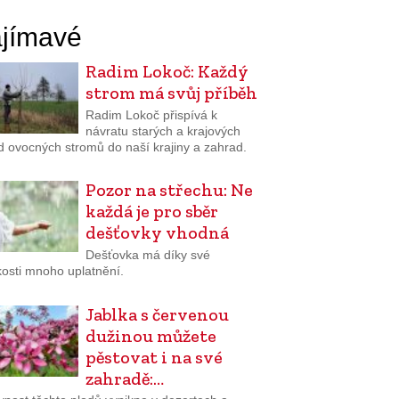
jímavé
Radim Lokoč: Každý
strom má svůj příběh
Radim Lokoč přispívá k
návratu starých a krajových
d ovocných stromů do naší krajiny a zahrad.
Pozor na střechu: Ne
každá je pro sběr
dešťovky vhodná
Dešťovka má díky své
osti mnoho uplatnění.
Jablka s červenou
dužinou můžete
pěstovat i na své
zahradě:…