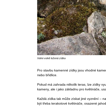
Velmi volně ložená zídka
Pro stavbu kamenné zídky jsou vhodné kameny 
nebo břidlice.
Pokud má zahrada několik teras, lze zídky využ
kameny, ale i jako základnu pro květináče, 
Každá zídka tak může získat jiné vyznění –
být třeba terakotové květináče, osazené jaho