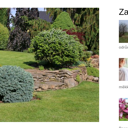
Za
odrů
měkk