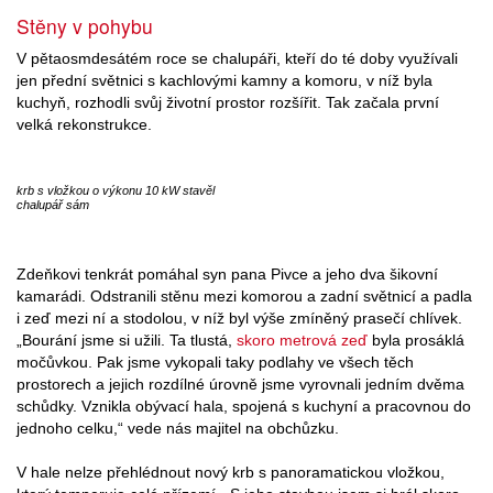
Stěny v pohybu
V pětaosmdesátém roce se chalupáři, kteří do té doby využívali
jen přední světnici s kachlovými kamny a komoru, v níž byla
kuchyň, rozhodli svůj životní prostor rozšířit. Tak začala první
velká rekonstrukce.
krb s vložkou o výkonu 10 kW stavěl
chalupář sám
Zdeňkovi tenkrát pomáhal syn pana Pivce a jeho dva šikovní
kamarádi. Odstranili stěnu mezi komorou a zadní světnicí a padla
i zeď mezi ní a stodolou, v níž byl výše zmíněný prasečí chlívek.
„Bourání jsme si užili. Ta tlustá,
skoro metrová zeď
byla prosáklá
močůvkou. Pak jsme vykopali taky podlahy ve všech těch
prostorech a jejich rozdílné úrovně jsme vyrovnali jedním dvěma
schůdky. Vznikla obývací hala, spojená s kuchyní a pracovnou do
jednoho celku,“ vede nás majitel na obchůzku.
V hale nelze přehlédnout nový krb s panoramatickou vložkou,