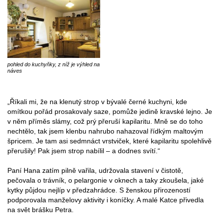
pohled do kuchyňky, z níž je výhled na
náves
„Říkali mi, že na klenutý strop v bývalé černé kuchyni, kde
omítkou pořád prosakovaly saze, pomůže jedině kravské lejno. Je
v něm příměs slámy, což prý přeruší kapilaritu. Mně se do toho
nechtělo, tak jsem klenbu nahrubo nahazoval řídkým maltovým
špricem. Je tam asi sedmnáct vrstviček, které kapilaritu spolehlivě
přerušily! Pak jsem strop nabílil – a dodnes svítí.“
Paní Hana zatím pilně vařila, udržovala stavení v čistotě,
pečovala o trávník, o pelargonie v oknech a taky zkoušela, jaké
kytky půjdou nejlíp v předzahrádce. S ženskou přirozeností
podporovala manželovy aktivity i koníčky. A malé Katce přivedla
na svět brášku Petra.