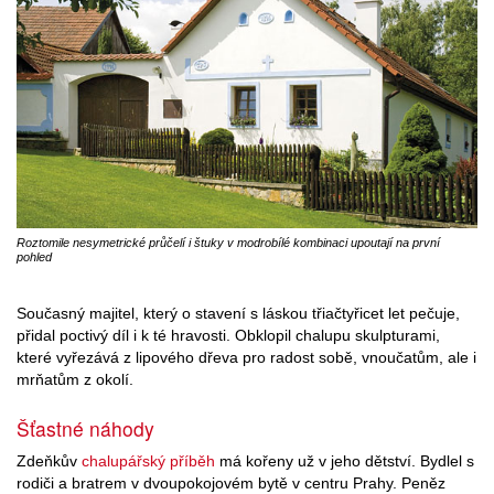
Roztomile nesymetrické průčelí i štuky v modrobílé kombinaci upoutají na první
pohled
Současný majitel, který o stavení s láskou třiačtyřicet let pečuje,
přidal poctivý díl i k té hravosti. Obklopil chalupu skulpturami,
které vyřezává z lipového dřeva pro radost sobě, vnoučatům, ale i
mrňatům z okolí.
Šťastné náhody
Zdeňkův
chalupářský příběh
má kořeny už v jeho dětství. Bydlel s
rodiči a bratrem v dvoupokojovém bytě v centru Prahy. Peněz