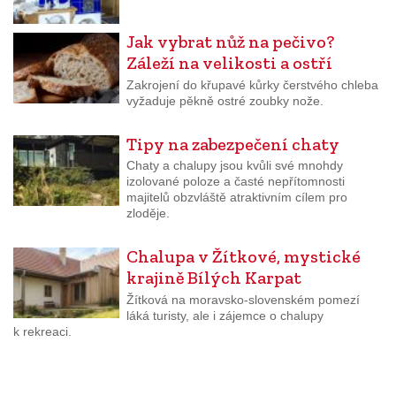
Jak vybrat nůž na pečivo?
Záleží na velikosti a ostří
Zakrojení do křupavé kůrky čerstvého chleba
vyžaduje pěkně ostré zoubky nože.
Tipy na zabezpečení chaty
Chaty a chalupy jsou kvůli své mnohdy
izolované poloze a časté nepřítomnosti
majitelů obzvláště atraktivním cílem pro
zloděje.
Chalupa v Žítkové, mystické
krajině Bílých Karpat
Žítková na moravsko-slovenském pomezí
láká turisty, ale i zájemce o chalupy
k rekreaci.