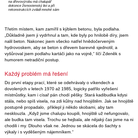
na dřevovýrobu má chalupář
dokonce živnostenský list a při
rekonstrukcích zvládl mnohé sám
Třetím místem, kam zamířil s kýblem betonu, byla podlaha.
„Důkladně jsem ji vydrhnul a tam, kde byly po hnilobě díry, jsem
nalil beton. Nakonec jsem všecko natřel hnědočerveným
hydrovoskem, aby se beton s dřevem barevně sjednotil, a
vyšůroval jsem podlahu kartáči jako na vojně,“ líčí Zdeněk s
humorem netradiční postup.
Každý problém má řešení
Do první etapy prací, které se odehrávaly o víkendech a
dovolených v letech 1970 až 1985, logicky patřilo vyřešení
místnůstky, kam i císař pán chodí pěšky. Stará kadibudka kdysi
stála, nebo spíš visela, na zdi kůlny nad hnojištěm. Jak se hnojiště
postupně propadalo, přiklepl ji někdo skobami, aby tam
nesklouzla. „Když jsme chalupu koupili, hnojiště už nefungovalo,
ale budka tam visela. Trochu se hejbala, ale nějaký čas jsme na ni
chodili i my. Dlouho však ne. Jednou se skácela do šachty s
výkaly i s vyděšeným nájemníkem.“