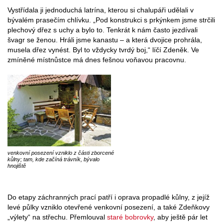
Vystřídala ji jednoduchá latrína, kterou si chalupáři udělali v
bývalém prasečím chlívku. „Pod konstrukci s prkýnkem jsme strčili
plechový dřez s uchy a bylo to. Tenkrát k nám často jezdívali
švagr se ženou. Hráli jsme kanastu – a která dvojice prohrála,
musela dřez vynést. Byl to vždycky tvrdý boj,“ líčí Zdeněk. Ve
zmíněné místnůstce má dnes fešnou voňavou pracovnu.
venkovní posezení vzniklo z části zborcené
kůlny; tam, kde začíná trávník, bývalo
hnojiště
Do etapy záchranných prací patří i oprava propadlé kůlny, z jejíž
levé půlky vzniklo otevřené venkovní posezení, a také Zdeňkovy
„výlety“ na střechu. Přemlouval
staré bobrovky
, aby ještě pár let