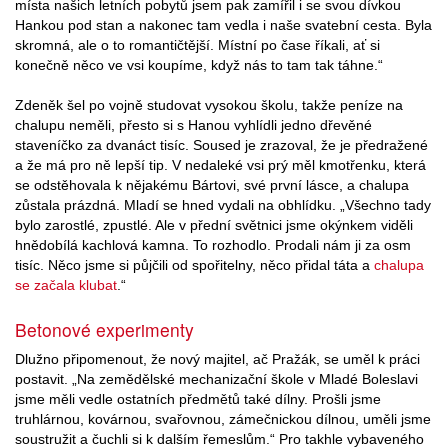
místa našich letních pobytů jsem pak zamířil i se svou dívkou
Hankou pod stan a nakonec tam vedla i naše svatební cesta. Byla
skromná, ale o to romantičtější. Místní po čase říkali, ať si
konečně něco ve vsi koupíme, když nás to tam tak táhne.“
Zdeněk šel po vojně studovat vysokou školu, takže peníze na
chalupu neměli, přesto si s Hanou vyhlídli jedno dřevěné
staveníčko za dvanáct tisíc. Soused je zrazoval, že je předražené
a že má pro ně lepší tip. V nedaleké vsi prý měl kmotřenku, která
se odstěhovala k nějakému Bártovi, své první lásce, a chalupa
zůstala prázdná. Mladí se hned vydali na obhlídku. „Všechno tady
bylo zarostlé, zpustlé. Ale v přední světnici jsme okýnkem viděli
hnědobílá kachlová kamna. To rozhodlo. Prodali nám ji za osm
tisíc. Něco jsme si půjčili od spořitelny, něco přidal táta a
chalupa
se začala klubat
.“
Betonové experimenty
Dlužno připomenout, že nový majitel, ač Pražák, se uměl k práci
postavit. „Na zemědělské mechanizační škole v Mladé Boleslavi
jsme měli vedle ostatních předmětů také dílny. Prošli jsme
truhlárnou, kovárnou, svařovnou, zámečnickou dílnou, uměli jsme
soustružit a čuchli si k dalším řemeslům.“ Pro takhle vybaveného