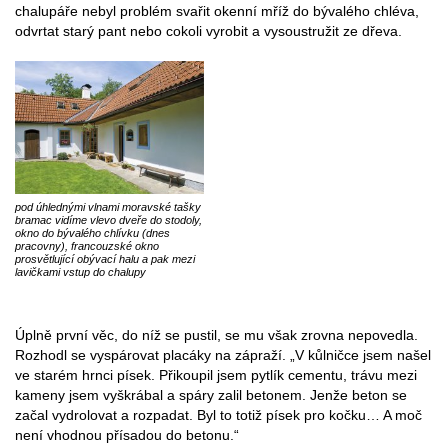
chalupáře nebyl problém svařit okenní mříž do bývalého chléva,
odvrtat starý pant nebo cokoli vyrobit a vysoustružit ze dřeva.
pod úhlednými vlnami moravské tašky
bramac vidíme vlevo dveře do stodoly,
okno do bývalého chlívku (dnes
pracovny), francouzské okno
prosvětlující obývací halu a pak mezi
lavičkami vstup do chalupy
Úplně první věc, do níž se pustil, se mu však zrovna nepovedla.
Rozhodl se vyspárovat placáky na zápraží. „V kůlničce jsem našel
ve starém hrnci písek. Přikoupil jsem pytlík cementu, trávu mezi
kameny jsem vyškrábal a spáry zalil betonem. Jenže beton se
začal vydrolovat a rozpadat. Byl to totiž písek pro kočku… A moč
není vhodnou přísadou do betonu.“