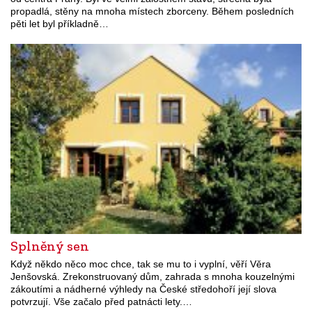
propadlá, stěny na mnoha místech zborceny. Během posledních
pěti let byl příkladně…
Splněný sen
Když někdo něco moc chce, tak se mu to i vyplní, věří Věra
Jenšovská. Zrekonstruovaný dům, zahrada s mnoha kouzelnými
zákoutími a nádherné výhledy na České středohoří její slova
potvrzují. Vše začalo před patnácti lety.…