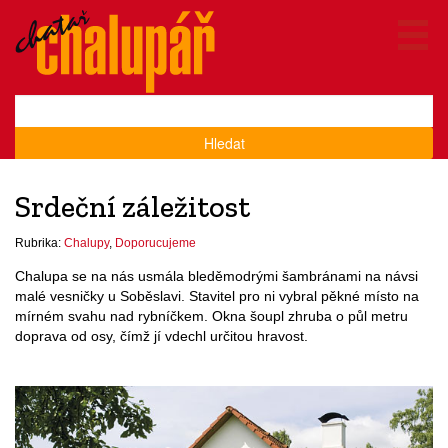
Hledat
Srdeční záležitost
Rubrika:
Chalupy
,
Doporucujeme
Chalupa se na nás usmála bleděmodrými šambránami na návsi
malé vesničky u Soběslavi. Stavitel pro ni vybral pěkné místo na
mírném svahu nad rybníčkem. Okna šoupl zhruba o půl metru
doprava od osy, čímž jí vdechl určitou hravost.