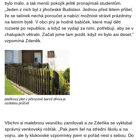
bylo málo, a tak menší pokojík ještě pronajímali studentům.
„Jeden z nich byl z jihočeské Budislavi. Jednou před létem přišel,
že se tatínek nechá poroučet a nabízí možnost strávit prázdniny
na letním bytě. V obci prý je hodně babiček, které mají děti
rozseté po republice, a když se vydají za nimi, potřebují, aby se v
chalupách větralo. Začali jsme tam jezdit, když mi bylo asi deset,“
vzpomíná Zdeněk.
plaňkový plot v přirozené barvě dřeva je
ozdobou průčelí
Všichni si malebnou vesničku zamilovali a ze Zdeňka se vyklubal
správný venkovský rošťák. „Pak jsem šel na střední školu a na
vojnu, ale ty klukovské vzpomínky jsem si pořád nesl s sebou. Do