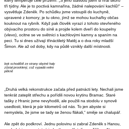
který temperuje celé přízemí. „S jeho stavbou jsem si hrál skoro
tři týdny. Ale je to poctivá kamnařina, žádné nalepování kachlů!“ –
vysvětluje Zdeněk. Po schůdku jsme vstoupili do kuchyně,
upravené z komory; je tu okno, jímž se mohou kuchařky občas
kouknout na rybník. Když pak člověk vyrazí z tohoto otevřeného
obývacího prostoru do síně a projde kolem dveří do koupelny
(vlevo), ocitne se ve světnici s kachlovými kamny a spaním na
peci. Tu si dnes užívají třináctiletý Matěj a o dva roky mladší
Šimon. Ale až od doby, kdy na půdě vznikly další místnosti.
bok schodiště ze strany obytné haly
zůstal prosklený, což vypadá velmi
pěkně
„Druhá velká rekonstrukce začala před patnácti lety. Nechali jsme
tenkrát zateplit střechu a pořídili novou krytinu Bramac. Staré
tašky z Hranic jsme nevyhodili, ale použili na stodolu v synově
usedlosti, která je pár kilometrů od nás. To jen abyste si
nemyslela, že jsme se tady se ženou flákali,“ směje se chalupář.
Ale zpět do podkroví. Jednu polovinu si zabral Zdeněk s Hanou,