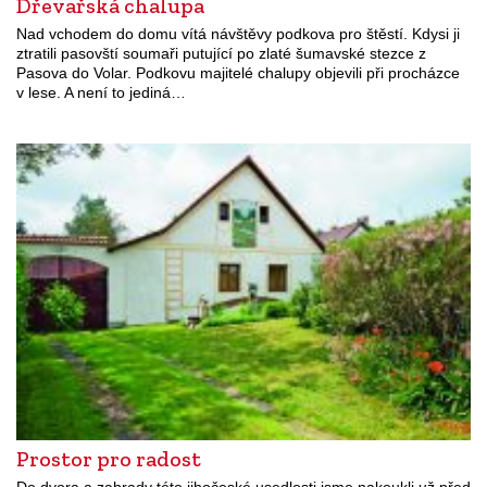
Dřevařská chalupa
Nad vchodem do domu vítá návštěvy podkova pro štěstí. Kdysi ji
ztratili pasovští soumaři putující po zlaté šumavské stezce z
Pasova do Volar. Podkovu majitelé chalupy objevili při procházce
v lese. A není to jediná…
Prostor pro radost
Do dvora a zahrady této jihočeské usedlosti jsme nakoukli už před