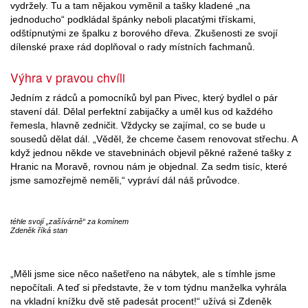
vydržely. Tu a tam nějakou vyměnil a tašky kladené „na
jednoducho“ podkládal špánky neboli placatými třískami,
odštípnutými ze špalku z borového dřeva. Zkušenosti ze svojí
dílenské praxe rád doplňoval o rady místních fachmanů.
Výhra v pravou chvíli
Jedním z rádců a pomocníků byl pan Pivec, který bydlel o pár
stavení dál. Dělal perfektní zabijačky a uměl kus od každého
řemesla, hlavně zedničit. Vždycky se zajímal, co se bude u
sousedů dělat dál. „Věděl, že chceme časem renovovat střechu. A
když jednou někde ve stavebninách objevil pěkné ražené tašky z
Hranic na Moravě, rovnou nám je objednal. Za sedm tisíc, které
jsme samozřejmě neměli,“ vypráví dál náš průvodce.
téhle svojí „zašívárně“ za komínem
Zdeněk říká stan
„Měli jsme sice něco našetřeno na nábytek, ale s tímhle jsme
nepočítali. A teď si představte, že v tom týdnu manželka vyhrála
na vkladní knížku dvě stě padesát procent!“ užívá si Zdeněk