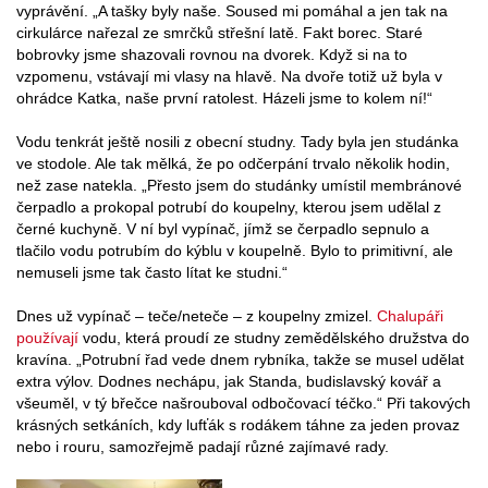
vyprávění. „A tašky byly naše. Soused mi pomáhal a jen tak na
cirkulárce nařezal ze smrčků střešní latě. Fakt borec. Staré
bobrovky jsme shazovali rovnou na dvorek. Když si na to
vzpomenu, vstávají mi vlasy na hlavě. Na dvoře totiž už byla v
ohrádce Katka, naše první ratolest. Házeli jsme to kolem ní!“
Vodu tenkrát ještě nosili z obecní studny. Tady byla jen studánka
ve stodole. Ale tak mělká, že po odčerpání trvalo několik hodin,
než zase natekla. „Přesto jsem do studánky umístil membránové
čerpadlo a prokopal potrubí do koupelny, kterou jsem udělal z
černé kuchyně. V ní byl vypínač, jímž se čerpadlo sepnulo a
tlačilo vodu potrubím do kýblu v koupelně. Bylo to primitivní, ale
nemuseli jsme tak často lítat ke studni.“
Dnes už vypínač – teče/neteče – z koupelny zmizel.
Chalupáři
používají
vodu, která proudí ze studny zemědělského družstva do
kravína. „Potrubní řad vede dnem rybníka, takže se musel udělat
extra výlov. Dodnes nechápu, jak Standa, budislavský kovář a
všeuměl, v tý břečce našrouboval odbočovací téčko.“ Při takových
krásných setkáních, kdy lufťák s rodákem táhne za jeden provaz
nebo i rouru, samozřejmě padají různé zajímavé rady.