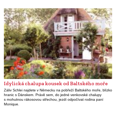
Idylická chalupa kousek od Baltského moře
Záliv Schlei najdete v Německu na pobřeží Baltského moře, blízko
hranic s Dánskem. Právě sem, do jedné venkovské chalupy
s mohutnou rákosovou střechou, jezdí odpočívat rodina paní
Monique.