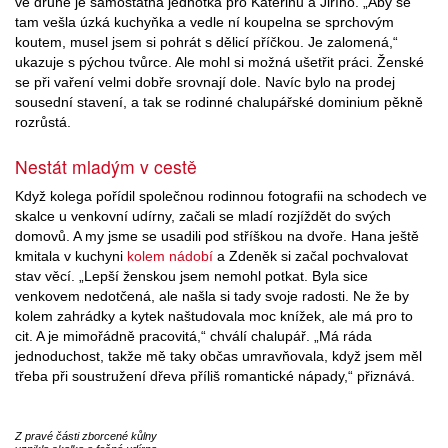
ve druhé je samostatná jednotka pro Kateřinu a Jiřího. „Aby se
tam vešla úzká kuchyňka a vedle ní koupelna se sprchovým
koutem, musel jsem si pohrát s dělicí příčkou. Je zalomená,“
ukazuje s pýchou tvůrce. Ale mohl si možná ušetřit práci. Ženské
se při vaření velmi dobře srovnají dole. Navíc bylo na prodej
sousední stavení, a tak se rodinné chalupářské dominium pěkně
rozrůstá.
Nestát mladým v cestě
Když kolega pořídil společnou rodinnou fotografii na schodech ve
skalce u venkovní udírny, začali se mladí rozjíždět do svých
domovů. A my jsme se usadili pod stříškou na dvoře. Hana ještě
kmitala v kuchyni
kolem nádobí
a Zdeněk si začal pochvalovat
stav věcí. „Lepší ženskou jsem nemohl potkat. Byla sice
venkovem nedotčená, ale našla si tady svoje radosti. Ne že by
kolem zahrádky a kytek naštudovala moc knížek, ale má pro to
cit. A je mimořádně pracovitá,“ chválí chalupář. „Má ráda
jednoduchost, takže mě taky občas umravňovala, když jsem měl
třeba při soustružení dřeva příliš romantické nápady,“ přiznává.
Z pravé části zborcené kůlny