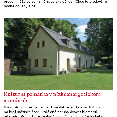
prodej, může se sen změnit ve skutečnost. Chce to především
hodně odvahy a citu…
Kulturní památka v nízkoenergetickém
standardu
Klasicistní domek, jehož vznik se datuje již do roku 1840, stojí
na kraji městské části, vzdálené zhruba dvacet kilometrů
od centra Prahy. Byl ve velmi žalostném stavu, střecha byla