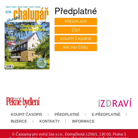
Předplatné
PŘEDPLATIT
ČÍST
KOUPIT ČASOPIS
ARCHIV ČÍSEL
KOUPIT ČASOPIS
PŘEDPLATNÉ
E-PŘEDPLATNÉ
INZERCE
KONTAKTY
INFORMACE
© Časopisy pro volný čas s.r.o., Domažlická 1256/1, 130 00, Praha 3