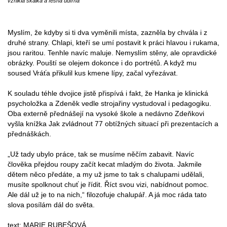
vznikla skalka a fešná udírna
Myslím, že kdyby si ti dva vyměnili místa, zazněla by chvála i z
druhé strany. Chlapi, kteří se umí postavit k práci hlavou i rukama,
jsou raritou. Tenhle navíc maluje. Nemyslím stěny, ale opravdické
obrázky. Pouští se olejem dokonce i do portrétů. A když mu
soused Vráťa přikulil kus kmene lípy, začal vyřezávat.
K souladu téhle dvojice jistě přispívá i fakt, že Hanka je klinická
psycholožka a Zdeněk vedle strojařiny vystudoval i pedagogiku.
Oba externě přednášejí na vysoké škole a nedávno Zdeňkovi
vyšla knížka Jak zvládnout 77 obtížných situací při prezentacích a
přednáškách.
„Už tady ubylo práce, tak se musíme něčím zabavit. Navíc
člověka přejdou roupy začít kecat mladým do života. Jakmile
dětem něco předáte, a my už jsme to tak s chalupami udělali,
musíte spolknout chuť je řídit. Říct svou vizi, nabídnout pomoc.
Ale dál už je to na nich,“ filozofuje chalupář. A já moc ráda tato
slova posílám dál do světa.
text: MARIE RUBEŠOVÁ