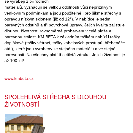
se vyrábějí z přírodních
materiálů, vyznačují se velkou odolností vůči nepříznivým
venkovním podmínkám a jsou použitelné i pro šikmé střechy s
opravdu nízkým sklonem (již od 12°). V nabídce je sedm
barevných odstínů a tři povrchové úpravy. Jejich kvalita zajišťuje
dlouhou životnost, rovnoměrné probarvení v celé ploše a
barevnou stálost. KM BETA k základním taškám nabízí i tašky
doplňkové (tašky větrací, tašky kabelových prostupů, hřebenáče
atd.), které jsou vyrobeny ze stejného materiálu a ve stejné
barevnosti. Na všechny platí třicetiletá záruka. Jejich životnost je
až 100 let!
www.kmbeta.cz
SPOLEHLIVÁ STŘECHA S DLOUHOU
ŽIVOTNOSTÍ