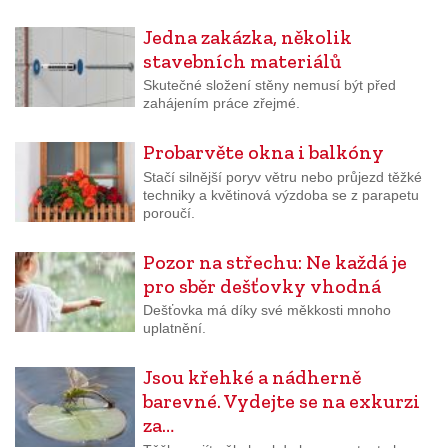
Jedna zakázka, několik
stavebních materiálů
Skutečné složení stěny nemusí být před
zahájením práce zřejmé.
Probarvěte okna i balkóny
Stačí silnější poryv větru nebo průjezd těžké
techniky a květinová výzdoba se z parapetu
poroučí.
Pozor na střechu: Ne každá je
pro sběr dešťovky vhodná
Dešťovka má díky své měkkosti mnoho
uplatnění.
Jsou křehké a nádherně
barevné. Vydejte se na exkurzi
za…