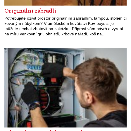
Originální zábradlí
Potřebujete oživit prostor originálním zábradlím, lampou, stolem či
kovaným nábytkem? V uměleckém kovářství Kov-boys si je
můžete nechat zhotovit na zakázku. Připraví vám návrh a vyrobí
na míru venkovní gril, ohniště, krbové nářadí, koš na…