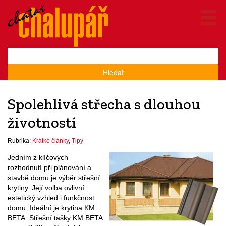
Hledat
Spolehlivá střecha s dlouhou
životností
Rubrika:
Krátké články
,
Tipy
Jedním z klíčových
rozhodnutí při plánování a
stavbě domu je výběr střešní
krytiny. Její volba ovlivní
estetický vzhled i funkčnost
domu. Ideální je krytina KM
BETA. Střešní tašky KM BETA