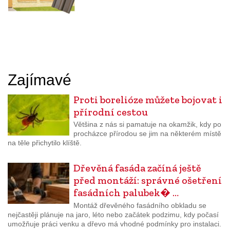
Zajímavé
Proti borelióze můžete bojovat i
přírodní cestou
Většina z nás si pamatuje na okamžik, kdy po
procházce přírodou se jim na některém místě
na těle přichytilo klíště.
Dřevěná fasáda začíná ještě
před montáží: správné ošetření
fasádních palubek� …
Montáž dřevěného fasádního obkladu se
nejčastěji plánuje na jaro, léto nebo začátek podzimu, kdy počasí
umožňuje práci venku a dřevo má vhodné podmínky pro instalaci.