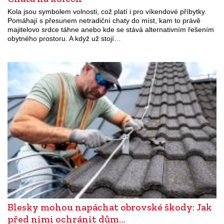
Kola jsou symbolem volnosti, což platí i pro víkendové příbytky.
Pomáhají s přesunem netradiční chaty do míst, kam to právě
majitelovo srdce táhne anebo kde se stává alternativním řešením
obytného prostoru. A když už stojí…
Blesky mohou napáchat obrovské škody: Jak
před nimi ochránit dům…