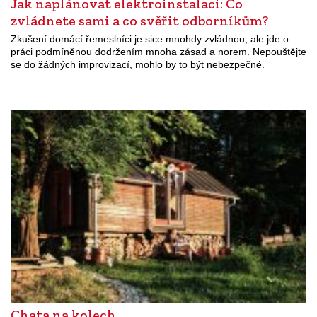
Jak naplánovat elektroinstalaci: Co
zvládnete sami a co svěřit odborníkům?
Zkušení domácí řemeslníci je sice mnohdy zvládnou, ale jde o
práci podmíněnou dodržením mnoha zásad a norem. Nepouštějte
se do žádných improvizací, mohlo by to být nebezpečné.
Chata na kolech