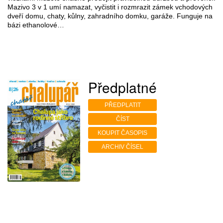
Mazivo 3 v 1 umí namazat, vyčistit i rozmrazit zámek vchodových
dveří domu, chaty, kůlny, zahradního domku, garáže. Funguje na
bázi ethanolové…
Předplatné
PŘEDPLATIT
ČÍST
KOUPIT ČASOPIS
ARCHIV ČÍSEL