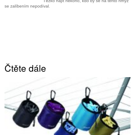
Těžko najít někoho, kdo by se na tento hmyz
se zalíbením nepodíval.
Čtěte dále