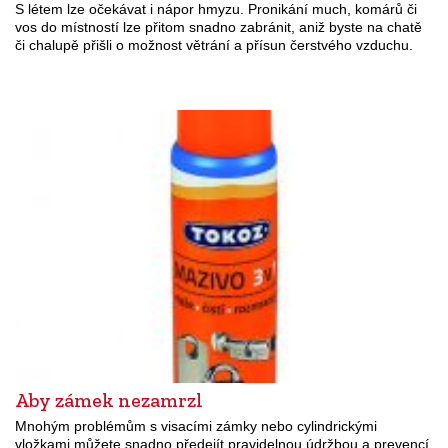
S létem lze očekávat i nápor hmyzu. Pronikání much, komárů či
vos do místností lze přitom snadno zabránit, aniž byste na chatě
či chalupě přišli o možnost větrání a přísun čerstvého vzduchu.
Aby zámek nezamrzl
Mnohým problémům s visacími zámky nebo cylindrickými
vložkami můžete snadno předejít pravidelnou údržbou a prevencí.