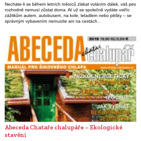
Necháte-li se během letních měsíců zlákat voláním dálek, váš pes
rozhodně nemusí zůstat doma. Ať už se společně vydáte vstříc
zážitkům autem, autobusem, na kole, letadlem nebo pěšky – se
správným vybavením nemusíte ani na cestách…
Abeceda Chataře chalupáře – Ekologické
stavění