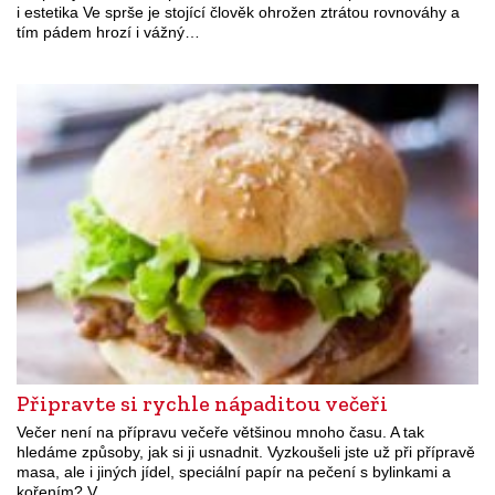
i estetika Ve sprše je stojící člověk ohrožen ztrátou rovnováhy a
tím pádem hrozí i vážný…
Připravte si rychle nápaditou večeři
Večer není na přípravu večeře většinou mnoho času. A tak
hledáme způsoby, jak si ji usnadnit. Vyzkoušeli jste už při přípravě
masa, ale i jiných jídel, speciální papír na pečení s bylinkami a
kořením? V…