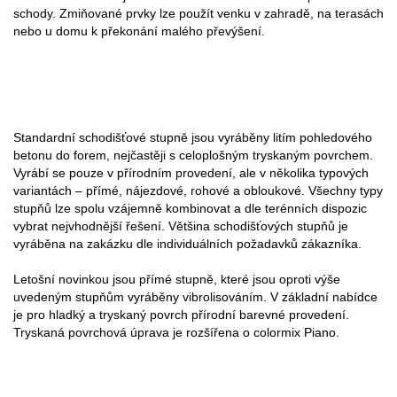
schody. Zmiňované prvky lze použít venku v zahradě, na terasách
nebo u domu k překonání malého převýšení.
Standardní schodišťové stupně jsou vyráběny litím pohledového
betonu do forem, nejčastěji s celoplošným tryskaným povrchem.
Vyrábí se pouze v přírodním provedení, ale v několika typových
variantách – přímé, nájezdové, rohové a obloukové. Všechny typy
stupňů lze spolu vzájemně kombinovat a dle terénních dispozic
vybrat nejvhodnější řešení. Většina schodišťových stupňů je
vyráběna na zakázku dle individuálních požadavků zákazníka.
Letošní novinkou jsou přímé stupně, které jsou oproti výše
uvedeným stupňům vyráběny vibrolisováním. V základní nabídce
je pro hladký a tryskaný povrch přírodní barevné provedení.
Tryskaná povrchová úprava je rozšířena o colormix Piano.