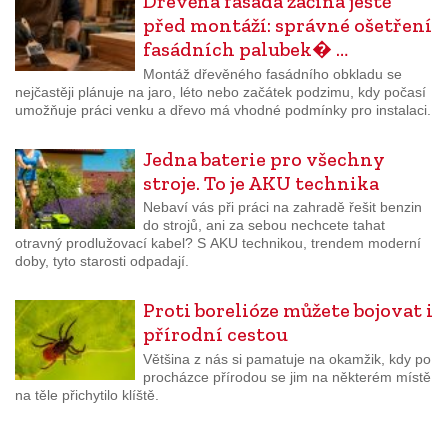
Dřevěná fasáda začíná ještě
před montáží: správné ošetření
fasádních palubek� …
Montáž dřevěného fasádního obkladu se
nejčastěji plánuje na jaro, léto nebo začátek podzimu, kdy počasí
umožňuje práci venku a dřevo má vhodné podmínky pro instalaci.
Jedna baterie pro všechny
stroje. To je AKU technika
Nebaví vás při práci na zahradě řešit benzin
do strojů, ani za sebou nechcete tahat
otravný prodlužovací kabel? S AKU technikou, trendem moderní
doby, tyto starosti odpadají.
Proti borelióze můžete bojovat i
přírodní cestou
Většina z nás si pamatuje na okamžik, kdy po
procházce přírodou se jim na některém místě
na těle přichytilo klíště.