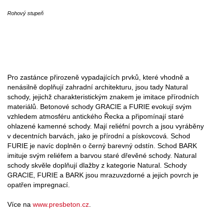
Rohový stupeň
Pro zastánce přirozeně vypadajících prvků, které vhodně a
nenásilně doplňují zahradní architekturu, jsou tady Natural
schody, jejichž charakteristickým znakem je imitace přírodních
materiálů. Betonové schody GRACIE a FURIE evokují svým
vzhledem atmosféru antického Řecka a připomínají staré
ohlazené kamenné schody. Mají reliéfní povrch a jsou vyráběny
v decentních barvách, jako je přírodní a pískovcová. Schod
FURIE je navíc doplněn o černý barevný odstín. Schod BARK
imituje svým reliéfem a barvou staré dřevěné schody. Natural
schody skvěle doplňují dlažby z kategorie Natural. Schody
GRACIE, FURIE a BARK jsou mrazuvzdorné a jejich povrch je
opatřen impregnací.
Více na
www.presbeton.cz
.