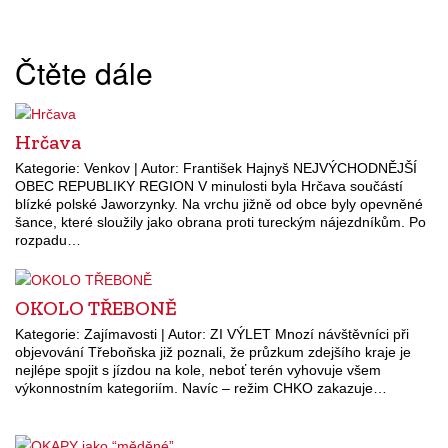
Čtěte dále
Hrčava
Kategorie: Venkov | Autor: František Hajnyš NEJVÝCHODNĚJŠÍ
OBEC REPUBLIKY REGION V minulosti byla Hrčava součástí
blízké polské Jaworzynky. Na vrchu jižně od obce byly opevněné
šance, které sloužily jako obrana proti tureckým nájezdníkům. Po
rozpadu…
OKOLO TŘEBONĚ
Kategorie: Zajímavosti | Autor: ZI VÝLET Mnozí návštěvníci při
objevování Třeboňska již poznali, že průzkum zdejšího kraje je
nejlépe spojit s jízdou na kole, neboť terén vyhovuje všem
výkonnostním kategoriím. Navíc – režim CHKO zakazuje…