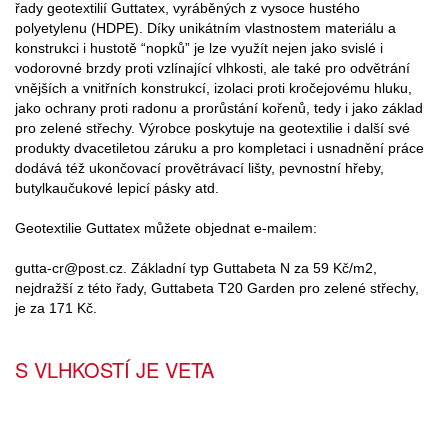
řady geotextilií Guttatex, vyráběných z vysoce hustého
polyetylenu (HDPE). Díky unikátním vlastnostem materiálu a
konstrukci i hustotě “nopků” je lze využít nejen jako svislé i
vodorovné brzdy proti vzlínající vlhkosti, ale také pro odvětrání
vnějších a vnitřních konstrukcí, izolaci proti kročejovému hluku,
jako ochrany proti radonu a prorůstání kořenů, tedy i jako základ
pro zelené střechy. Výrobce poskytuje na geotextilie i další své
produkty dvacetiletou záruku a pro kompletaci i usnadnění práce
dodává též ukončovací provětrávací lišty, pevnostní hřeby,
butylkaučukové lepicí pásky atd.
Geotextilie Guttatex můžete objednat e-mailem:
gutta-cr@post.cz. Základní typ Guttabeta N za 59 Kč/m2,
nejdražší z této řady, Guttabeta T20 Garden pro zelené střechy,
je za 171 Kč.
S VLHKOSTÍ JE VETA