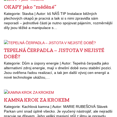
OKAPY jako “měděné”
Kategorie: Stavba | Autor: kš NÁŠ TIP Instalace běžných
plechových okapů je pracná a laik si s nimi zpravidla sám
neporadí – jednotlivé části je nutno spojovat pájením, rozměrnější
díly jsou těžké a manipulace s…
TEPELNÁ ČERPADLA – JISTOTA V NEJISTÉ
DOBĚ?
Kategorie: Dům a úspory energie | Autor: Tepelná čerpadla jako
alternativní zdroj energie, mají v dnešní době svou stabilní pozici.
Jsou ověřena řadou realizací, a tak jen další vývoj cen energií a
nové technologie ukážou,…
KAMNA KROK ZA KROKEM
Kategorie: Kachlová kamna | Autor: MARIE RUBEŠOVÁ Slávek
Parkan umí snad úplně všecko. Je vyučený nástrojář, ale nejradši
pracuje se dřevem. Jeho veliký masivní stůl z jilmu je opravdu