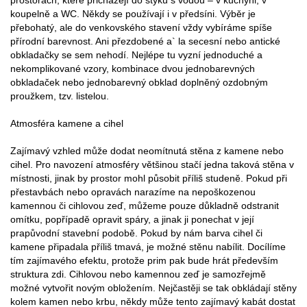
koupelně a WC. Někdy se používají i v předsíni. Výběr je
přebohatý, ale do venkovského stavení vždy vybíráme spíše
přírodní barevnost. Ani přezdobené a` la secesní nebo antické
obkladačky se sem nehodí. Nejlépe tu vyzní jednoduché a
nekomplikované vzory, kombinace dvou jednobarevných
obkladaček nebo jednobarevný obklad doplněný ozdobným
proužkem, tzv. listelou.
Atmosféra kamene a cihel
Zajímavý vzhled může dodat neomítnutá stěna z kamene nebo
cihel. Pro navození atmosféry většinou stačí jedna taková stěna v
místnosti, jinak by prostor mohl působit příliš studeně. Pokud při
přestavbách nebo opravách narazíme na nepoškozenou
kamennou či cihlovou zeď, můžeme pouze důkladně odstranit
omítku, popřípadě opravit spáry, a jinak ji ponechat v její
prapůvodní stavební podobě. Pokud by nám barva cihel či
kamene připadala příliš tmavá, je možné stěnu nabílit. Docílíme
tím zajímavého efektu, protože prim pak bude hrát především
struktura zdi. Cihlovou nebo kamennou zeď je samozřejmě
možné vytvořit novým obložením. Nejčastěji se tak obkládají stěny
kolem kamen nebo krbu, někdy může tento zajímavý kabát dostat