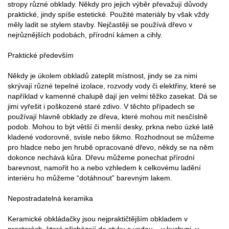
stropy různé obklady. Někdy pro jejich výběr převažují důvody
praktické, jindy spíše estetické. Použité materiály by však vždy
měly ladit se stylem stavby. Nejčastěji se používá dřevo v
nejrůznějších podobách, přírodní kámen a cihly.
Praktické především
Někdy je úkolem obkladů zateplit místnost, jindy se za nimi
skrývají různé tepelné izolace, rozvody vody či elektřiny, které se
například v kamenné chalupě dají jen velmi těžko zasekat. Dá se
jimi vyřešit i poškozené staré zdivo. V těchto případech se
používají hlavně obklady ze dřeva, které mohou mít nesčíslně
podob. Mohou to být větší či menší desky, prkna nebo úzké latě
kladené vodorovně, svisle nebo šikmo. Rozhodnout se můžeme
pro hladce nebo jen hrubě opracované dřevo, někdy se na něm
dokonce nechává kůra. Dřevu můžeme ponechat přírodní
barevnost, namořit ho a nebo vzhledem k celkovému ladění
interiéru ho můžeme “dotáhnout” barevným lakem.
Nepostradatelná keramika
Keramické obkládačky jsou nejpraktičtějším obkladem v
prostorách, které přicházejí do styku s vodou – v kuchyni, v