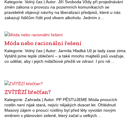
Kategorie: Volný čas | Autor: Jiří Svoboda Vždy při projednávání
změn zákona o provozu na pozemních komunikacích se
pravidelně objevují návrhy na liberalizaci předpisů, které u nás
zakazují řidičům řídit pod vlivem alkoholu. Jedním z…
Móda nebo racionální řešení
Kategorie: Volný čas | Autor: Jarmila Hladká Už je tady zase zima.
Vytáhli jsme teplé oblečení – a také mnoho majitelů psů uvažuje,
co udělat, aby i jejich miláčkové přežili ve zdraví. I pro ně…
ZVÍTĚZÍ břečťan?
Kategorie: Zahrada | Autor: PP PĚSTUJEME Móda pnoucích
rostlin není nijak stará, nejvíc nějakých dvacet let. Ohlédnutí
Masový zájem o pnoucí rostliny byl před léty vyvolán novým
směrem v plánování zeleně, který začal u velkých…