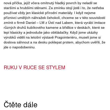
nová příčka, jejíž včera omítnutý hladký povrch by neladil se
staršími a hrubšími stěnami. Za zmínku stojí jistě i to, že netřeba
používat vždy jen klasické přírodní materiály. I když nejsme
příznivci umělých náhražek čehokoli, chceme se v této souvislosti
zmínit o firmě Daniel – LM z Ústí nad Labem, která vyrábí imitace
různých druhů kubíkového kamene a břidlice v deskách, které se
lepí klasicky a jednoduše jako obkládačky. Když jsme ukázky
výrobků viděli na letošní výstavě Pragointeriéru, museli jsme si
doslova sáhnout a na desku poklepat prstem, abychom uvěřili, že
jde o napodobeninu.
RUKU V RUCE SE STYLEM
Čtěte dále