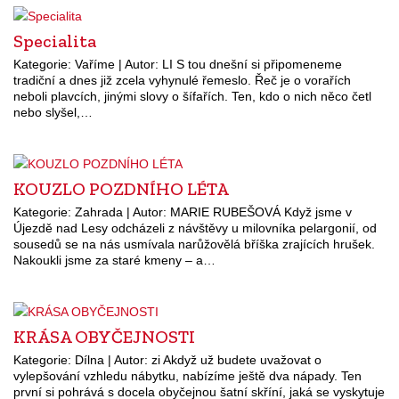
Specialita
Kategorie: Vaříme | Autor: LI S tou dnešní si připomeneme
tradiční a dnes již zcela vyhynulé řemeslo. Řeč je o vorařích
neboli plavcích, jinými slovy o šífařích. Ten, kdo o nich něco četl
nebo slyšel,…
KOUZLO POZDNÍHO LÉTA
Kategorie: Zahrada | Autor: MARIE RUBEŠOVÁ Když jsme v
Újezdě nad Lesy odcházeli z návštěvy u milovníka pelargonií, od
sousedů se na nás usmívala narůžovělá bříška zrajících hrušek.
Nakoukli jsme za staré kmeny – a…
KRÁSA OBYČEJNOSTI
Kategorie: Dílna | Autor: zi Akdyž už budete uvažovat o
vylepšování vzhledu nábytku, nabízíme ještě dva nápady. Ten
první si pohrává s docela obyčejnou šatní skříní, jaká se vyskytuje