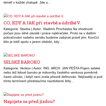
téměř v každé chalupě. Jde o…
CO, KDY A JAK při stavbě a údržbě V.
Kategorie: Stavba | Autor: Vladimír Procházka Na vhodnosti
počasí jsou silně závislé i práce natěračské. Proto se v dalším
pokračování našeho seriálu budeme zabývat právě jimi. Končící
léto je totiž spolu s jarem období, kdy…
SELSKÉ BAROKO
Kategorie: Venkov | Autor: ING. ARCH. JAN PEŠTA Pojem selské
nebo též lidové baroko je milovníky českého venkova poměrně
často užíván, i když není zcela přesně definován. Nejčastěji si pod
tímto termínem představíme nazdobené štíty…
Napijete se před jízdou?