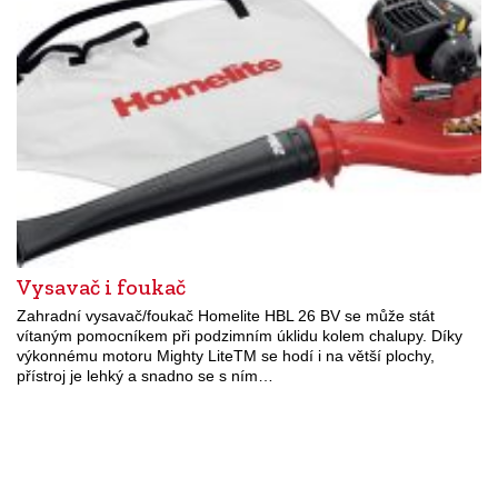
Vysavač i foukač
Zahradní vysavač/foukač Homelite HBL 26 BV se může stát
vítaným pomocníkem při podzimním úklidu kolem chalupy. Díky
výkonnému motoru Mighty LiteTM se hodí i na větší plochy,
přístroj je lehký a snadno se s ním…