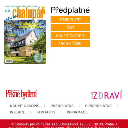
Předplatné
PŘEDPLATIT
ČÍST
KOUPIT ČASOPIS
ARCHIV ČÍSEL
KOUPIT ČASOPIS
PŘEDPLATNÉ
E-PŘEDPLATNÉ
INZERCE
KONTAKTY
INFORMACE
© Časopisy pro volný čas s.r.o., Domažlická 1256/1, 130 00, Praha 3