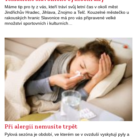
Máme tip pro ty z vás, kteří tráví svůj letní čas v okolí měst
Jindřichův Hradec, Jihlava, Znojmo a Telč. Kouzelné městečko u
rakouských hranic Slavonice má pro vás připravené velké
množství sportovních i kulturních…
Při alergii nemusíte trpět
Pylová sezóna je období, ve kterém se v ovzduší vyskytují pyly a