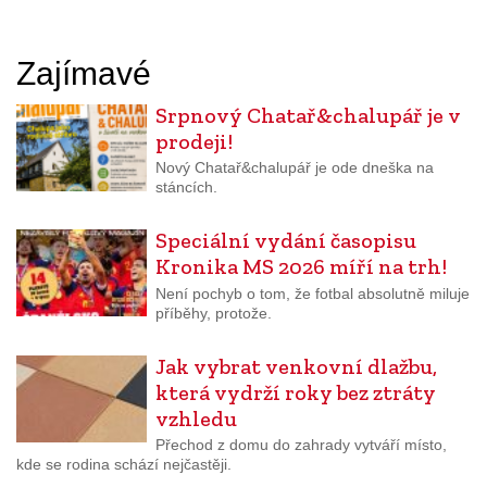
Zajímavé
Srpnový Chatař&chalupář je v
prodeji!
Nový Chatař&chalupář je ode dneška na
stáncích.
Speciální vydání časopisu
Kronika MS 2026 míří na trh!
Není pochyb o tom, že fotbal absolutně miluje
příběhy, protože.
Jak vybrat venkovní dlažbu,
která vydrží roky bez ztráty
vzhledu
Přechod z domu do zahrady vytváří místo,
kde se rodina schází nejčastěji.