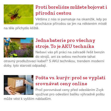
Proti borelióze můžete bojovat i
přírodní cestou
Většina z nás si pamatuje na okamžik, kdy po
procházce přírodou se jim na některém místě
na těle přichytilo klíště.
Jedna baterie pro všechny
stroje. To je AKU technika
Nebaví vás při práci na zahradě řešit benzin
do strojů, ani za sebou nechcete tahat
otravný prodlužovací kabel? S AKU technikou, trendem moderní
doby, tyto starosti odpadají.
Pošta vs. kurýr: proč se vyplatí
srovnávat ceny online
Proč porovnávat ceny před odesláním Zvyk
využívat pro odeslání balíku výhradně poštu
může vést k vyšším nákladům.