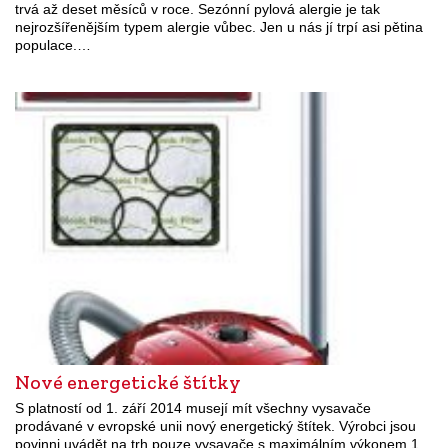
trvá až deset měsíců v roce. Sezónní pylová alergie je tak
nejrozšířenějším typem alergie vůbec. Jen u nás jí trpí asi pětina
populace.…
Nové energetické štítky
S platností od 1. září 2014 musejí mít všechny vysavače
prodávané v evropské unii nový energetický štítek. Výrobci jsou
povinni uvádět na trh pouze vysavače s maximálním výkonem 1