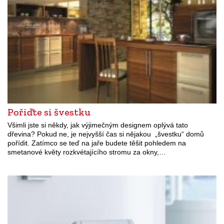
Pořiďte si švestku
Všimli jste si někdy, jak výjimečným designem oplývá tato
dřevina? Pokud ne, je nejvyšší čas si nějakou „švestku“ domů
pořídit. Zatímco se teď na jaře budete těšit pohledem na
smetanové květy rozkvétajícího stromu za okny,…