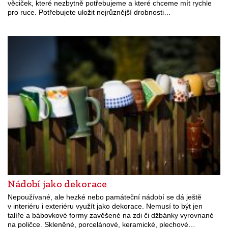
věciček, které nezbytně potřebujeme a které chceme mít rychle
pro ruce. Potřebujete uložit nejrůznější drobnosti…
Nádobí jako dekorace
Nepoužívané, ale hezké nebo památeční nádobí se dá ještě
v interiéru i exteriéru využít jako dekorace. Nemusí to být jen
talíře a bábovkové formy zavěšené na zdi či džbánky vyrovnané
na poličce. Skleněné, porcelánové, keramické, plechové…