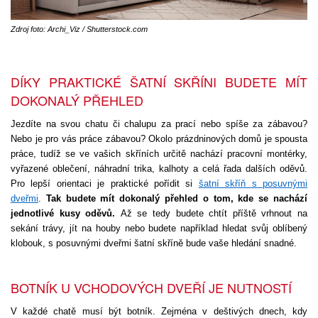
Zdroj foto: Archi_Viz / Shutterstock.com
DÍKY PRAKTICKÉ ŠATNÍ SKŘÍNI BUDETE MÍT
DOKONALÝ PŘEHLED
Jezdíte na svou chatu či chalupu za prací nebo spíše za zábavou?
Nebo je pro vás práce zábavou? Okolo prázdninových domů je spousta
práce, tudíž se ve vašich skříních určitě nachází pracovní montérky,
vyřazené oblečení, náhradní trika, kalhoty a celá řada dalších oděvů.
Pro lepší orientaci je praktické pořídit si
šatní skříň s posuvnými
dveřmi
.
Tak budete mít dokonalý přehled o tom, kde se nachází
jednotlivé kusy oděvů.
Až se tedy budete chtít příště vrhnout na
sekání trávy, jít na houby nebo budete například hledat svůj oblíbený
klobouk, s posuvnými dveřmi šatní skříně bude vaše hledání snadné.
BOTNÍK U VCHODOVÝCH DVEŘÍ JE NUTNOSTÍ
V každé chatě musí být botník. Zejména v deštivých dnech, kdy