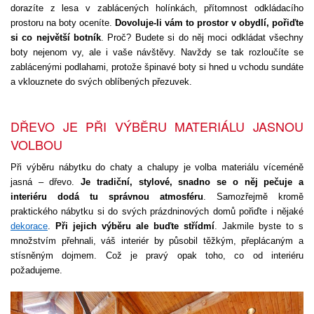
dorazíte z lesa v zablácených holínkách, přítomnost odkládacího
prostoru na boty oceníte.
Dovoluje-li vám to prostor v obydlí, pořiďte
si co největší botník
. Proč? Budete si do něj moci odkládat všechny
boty nejenom vy, ale i vaše návštěvy. Navždy se tak rozloučíte se
zablácenými podlahami, protože špinavé boty si hned u vchodu sundáte
a vklouznete do svých oblíbených přezuvek.
DŘEVO JE PŘI VÝBĚRU MATERIÁLU JASNOU
VOLBOU
Při výběru nábytku do chaty a chalupy je volba materiálu víceméně
jasná – dřevo.
Je tradiční, stylové, snadno se o něj pečuje a
interiéru dodá tu správnou atmosféru
. Samozřejmě kromě
praktického nábytku si do svých prázdninových domů pořiďte i nějaké
dekorace
.
Při jejich výběru ale buďte střídmí
. Jakmile byste to s
množstvím přehnali, váš interiér by působil těžkým, přeplácaným a
stísněným dojmem. Což je pravý opak toho, co od interiéru
požadujeme.