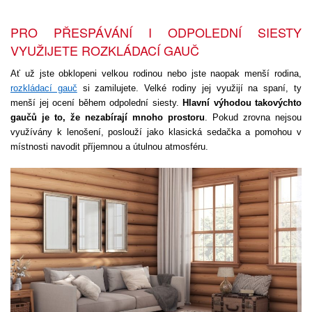
PRO PŘESPÁVÁNÍ I ODPOLEDNÍ SIESTY
VYUŽIJETE ROZKLÁDACÍ GAUČ
Ať už jste obklopeni velkou rodinou nebo jste naopak menší rodina,
rozkládací gauč
si zamilujete. Velké rodiny jej využijí na spaní, ty
menší jej ocení během odpolední siesty.
Hlavní výhodou takovýchto
gaučů je to, že nezabírají mnoho prostoru
. Pokud zrovna nejsou
využívány k lenošení, poslouží jako klasická sedačka a pomohou v
místnosti navodit příjemnou a útulnou atmosféru.