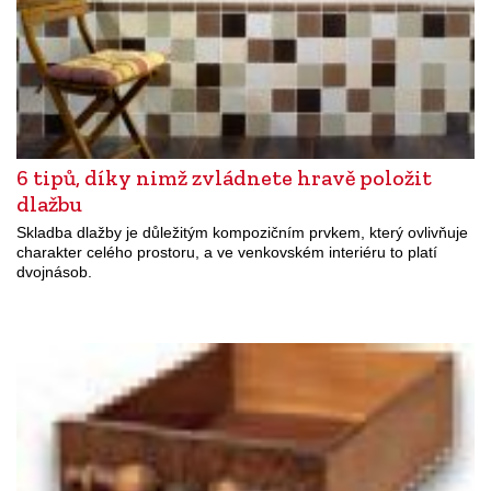
6 tipů, díky nimž zvládnete hravě položit
dlažbu
Skladba dlažby je důležitým kompozičním prvkem, který ovlivňuje
charakter celého prostoru, a ve venkovském interiéru to platí
dvojnásob.