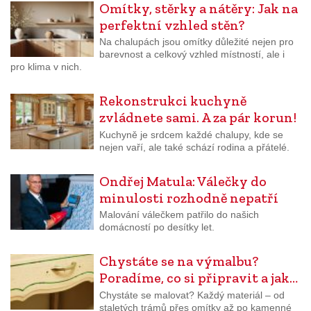
Omítky, stěrky a nátěry: Jak na
perfektní vzhled stěn?
Na chalupách jsou omítky důležité nejen pro
barevnost a celkový vzhled místností, ale i
pro klima v nich.
Rekonstrukci kuchyně
zvládnete sami. A za pár korun!
Kuchyně je srdcem každé chalupy, kde se
nejen vaří, ale také schází rodina a přátelé.
Ondřej Matula: Válečky do
minulosti rozhodně nepatří
Malování válečkem patřilo do našich
domácností po desítky let.
Chystáte se na výmalbu?
Poradíme, co si připravit a jak…
Chystáte se malovat? Každý materiál – od
staletých trámů přes omítky až po kamenné