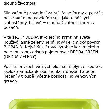
dlouhá životnost.
Silnostěnné provedení zajistí, že se formy a pekáče
nezkroutí nebo nezdeformují, jako u běžných
slabostěnných kovů = dlouhá životnost forem a
pekáčů.
Víte že,…? DEDRA jako jediná firma na světě
používá jasně zelený nepřilnavý keramický povrch
BIOPAN®. Největší světový výrobce keramického
povrchu tento odstín pojmenoval: DEDRA GREEN
(DEDRA ZELENÝ).
Použití na všech varných plochách: plyn, el.sporák,
skolokeramická deska, indukční deska, halogen,
pečení v troubě (včetně poklice), na venkovních
grilech.