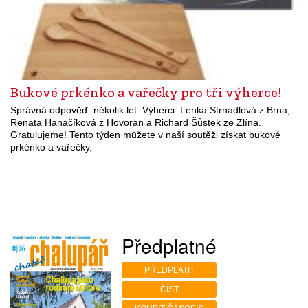
Bukové prkénko a vařečky pro tři výherce!
Správná odpověď: několik let. Výherci: Lenka Strnadlová z Brna,
Renata Hanačíková z Hovoran a Richard Šůstek ze Zlína.
Gratulujeme! Tento týden můžete v naší soutěži získat bukové
prkénko a vařečky.
Předplatné
PŘEDPLATIT
ČÍST