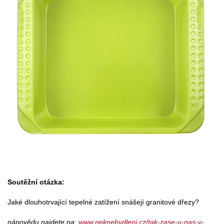
Soutěžní otázka:
Jaké dlouhotrvající tepelné zatížení snášejí granitové dřezy?
nápovědu najdete na:
www.peknebydleni.cz/tak-zase-u-nas-v-