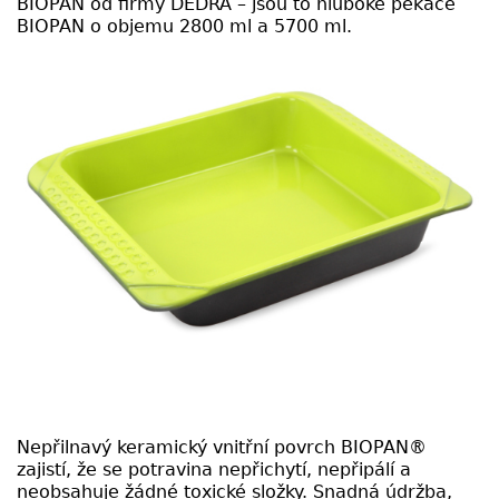
BIOPAN od firmy DEDRA – jsou to hluboké pekáče
BIOPAN o objemu 2800 ml a 5700 ml.
Nepřilnavý keramický vnitřní povrch BIOPAN®
zajistí, že se potravina nepřichytí, nepřipálí a
neobsahuje žádné toxické složky. Snadná údržba,