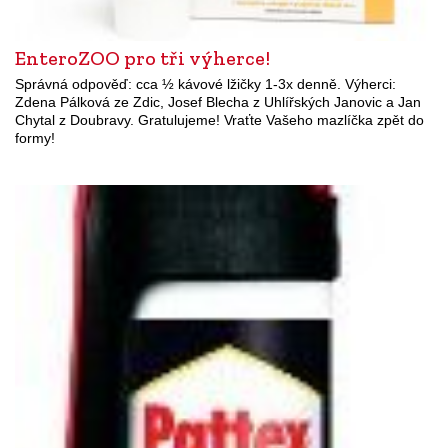
EnteroZOO pro tři výherce!
Správná odpověď: cca ½ kávové lžičky 1-3x denně. Výherci:
Zdena Pálková ze Zdic, Josef Blecha z Uhlířských Janovic a Jan
Chytal z Doubravy. Gratulujeme! Vraťte Vašeho mazlíčka zpět do
formy!