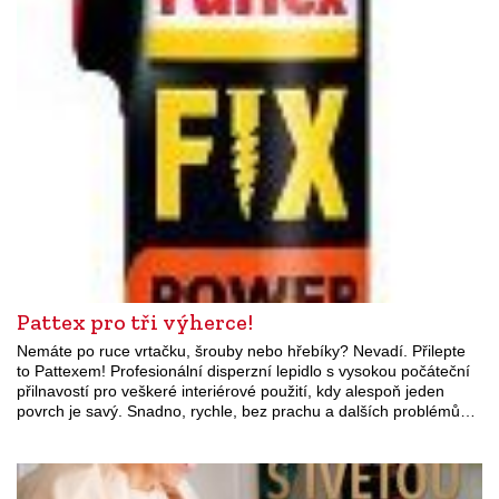
Pattex pro tři výherce!
Nemáte po ruce vrtačku, šrouby nebo hřebíky? Nevadí. Přilepte
to Pattexem! Profesionální disperzní lepidlo s vysokou počáteční
přilnavostí pro veškeré interiérové použití, kdy alespoň jeden
povrch je savý. Snadno, rychle, bez prachu a dalších problémů…