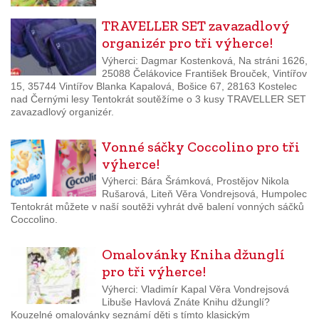
TRAVELLER SET zavazadlový
organizér pro tři výherce!
Výherci: Dagmar Kostenková, Na stráni 1626,
25088 Čelákovice František Brouček, Vintířov
15, 35744 Vintířov Blanka Kapalová, Bošice 67, 28163 Kostelec
nad Černými lesy Tentokrát soutěžíme o 3 kusy TRAVELLER SET
zavazadlový organizér.
Vonné sáčky Coccolino pro tři
výherce!
Výherci: Bára Šrámková, Prostějov Nikola
Rušarová, Liteň Věra Vondrejsová, Humpolec
Tentokrát můžete v naší soutěži vyhrát dvě balení vonných sáčků
Coccolino.
Omalovánky Kniha džunglí
pro tři výherce!
Výherci: Vladimír Kapal Věra Vondrejsová
Libuše Havlová Znáte Knihu džunglí?
Kouzelné omalovánky seznámí děti s tímto klasickým