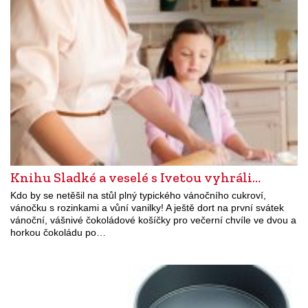
Knihu Sladké a veselé s Ivetou vyhráli…
Kdo by se netěšil na stůl plný typického vánočního cukroví,
vánočku s rozinkami a vůní vanilky! A ještě dort na první svátek
vánoční, vášnivé čokoládové košíčky pro večerní chvíle ve dvou a
horkou čokoládu po…