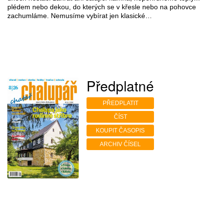
plédem nebo dekou, do kterých se v křesle nebo na pohovce
zachumláme. Nemusíme vybírat jen klasické…
Předplatné
PŘEDPLATIT
ČÍST
KOUPIT ČASOPIS
ARCHIV ČÍSEL