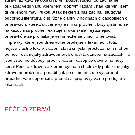
přikládat větší váhu všem těm “dobrým radám”, nad kterými jsem
dříve jenom mávli rukou. A tak někteří z nás začínají studovat
odbornou literaturu, číst různé články v novinách či časopisech o
přípravcích, které zaručeně vyřeší náš problém. Brzy zjistíme, že
na každý náš problém existuje široká škála nejrůznějších
přípravků a že pro laika je velmi těžké se v nich orientovat.
Přípravky, které jsou dnes volně prodejné v lékárnách, totiž
nejsou vlastně léky v pravém slova smyslu, přestože nám mohou
pomoci řešit nějaký zdravotní problém. A tak znovu na začátek: To
jsou všechno důvody, proč i v našem časopise otevíráme nový
seriál Péče o zdraví, ve kterém bychom chtěli vždy přiblížit nějaký
zdravotní problém a poradit, jak se s ním můžete vypořádat,
případně vám doporučit a představit přípravky volně prodejné v
lékárnách.
PÉČE O ZDRAVÍ