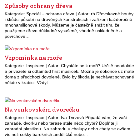
Způsoby ochrany dřeva
Kategorie: Speciál – ochrana dřeva | Autor: rb Dřevokazné houby
i škůdci působí na dřevěných konstrukcích i zařízení každoročně
mnohamilionové škody. Můžeme je částečně snížit tím, že
použijeme dřevo důkladně vysušené, vhodně uskladněné a
povrchově…
Vzpomínka na moře
Kategorie: Inspirace | Autor: Chystáte se k moři? Určitě neodoláte
a přivezete si odtamtud hrst mušliček. Možná je dokonce už máte
doma z předchozí dovolené. Bylo by škoda je nechávat schované
někde v krabici. Vždyť…
Na venkovském dvorečku
Kategorie: Inspirace | Autor: Iva Tvrzová Připadá vám, že vaší
zahradě, dvorku nebo terase stále něco chybí? Doplňte ji
zahradní plastikou. Na zahradu u chalupy nebo chaty se ovšem
víc než sošky barokních andělíčků nebo…