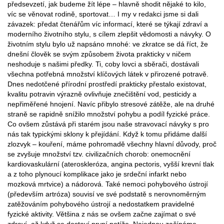
předsevzetí, jak budeme žít lépe – hlavně shodit nějaké to kilo,
víc se věnovat rodině, sportovat… I my v redakci jsme si dali
závazek: předat čtenářům víc informací, které se týkají zdraví a
moderního životního stylu, s cílem zlepšit vědomosti a návyky. O
životním stylu bylo už napsáno mnohé: ve zkratce se dá říct, že
dnešní člověk se svým způsobem života prakticky v ničem
neshoduje s našimi předky. Ti, coby lovci a sběrači, dostávali
všechna potřebná množství klíčových látek v přirozené potravě.
Dnes nedotčené přírodní prostředí prakticky přestalo existovat,
kvalitu potravin výrazně ovlivňuje znečištění vod, pesticidy a
nepřiměřené hnojení. Navíc přibylo stresové zátěže, ale na druhé
straně se rapidně snížilo množství pohybu a podíl fyzické práce.
Co ovšem zůstává při starém jsou naše stravovací návyky s pro
nás tak typickými sklony k přejídání. Když k tomu přidáme další
zlozvyk – kouření, máme pohromadě všechny hlavní důvody, proč
se zvyšuje množství tzv. civilizačních chorob: onemocnění
kardiovaskulární (ateroskleróza, angina pectoris, vyšší krevní tlak
a z toho plynoucí komplikace jako je srdeční infarkt nebo
mozková mrtvice) a nádorová. Také nemoci pohybového ústrojí
(především artróza) souvisí ve své podstatě s nerovnoměrným
zatěžováním pohybového ústrojí a nedostatkem pravidelné
fyzické aktivity. Většina z nás se ovšem začne zajímat o své
zdraví, až když se dostaví první potíže. Najednou začínáme