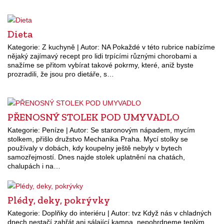
Dieta
Kategorie: Z kuchyně | Autor: NA Pokaždé v této rubrice nabízíme
nějaký zajímavý recept pro lidi trpícími různými chorobami a
snažíme se přitom vybírat takové pokrmy, které, aniž byste
prozradili, že jsou pro dietáře, s…
PŘENOSNÝ STOLEK POD UMYVADLO
Kategorie: Peníze | Autor: Se staronovým nápadem, mycím
stolkem, přišlo družstvo Mechanika Praha. Mycí stolky se
používaly v dobách, kdy koupelny ještě nebyly v bytech
samozřejmostí. Dnes najde stolek uplatnění na chatách,
chalupách i na…
Plédy, deky, pokrývky
Kategorie: Doplňky do interiéru | Autor: tvz Když nás v chladných
dnech nestačí zahřát ani sálající kamna, nepohrdneme teplým