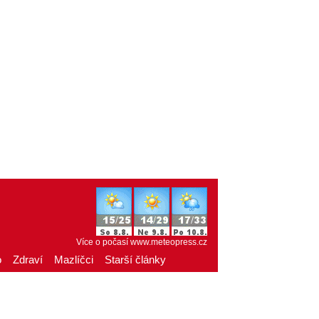
Více o počasí
www.meteopress.cz
o
Zdraví
Mazlíčci
Starší články