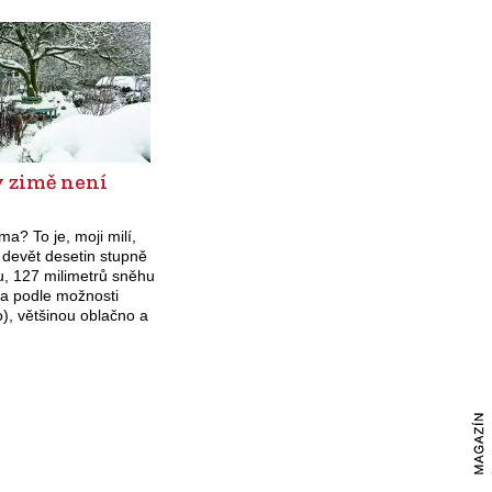
u přitom stačí docela
v zimě není
ima? To je, moji milí,
 devět desetin stupně
u, 127 milimetrů sněhu
 a podle možnosti
), většinou oblačno a
bo mírné větry
o směru. A bylo by
 v…