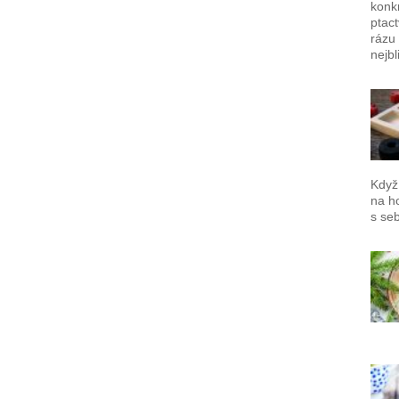
konkr
ptac
rázu 
nejbl
Když
na ho
s se