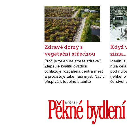
knedlíčcích.
oplátku m
málo.
Zdravé domy s
Když 
vegetační střechou
zima…
Proč je zeleň na střeše zdravá?
Ideální z
Zlepšuje kvalitu ovzduší,
nula celá
ochlazuje rozpálená centra měst
pod nulo
a pročišťuje také naši mysl. Navíc
(lehkého
přispívá k tepelné stabilitě
čerstvého
budovy, snižuje její tepelné ztráty
žádné ne
a chrání její konstrukci.
západníh
všechno