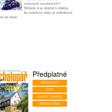
ovocných moučnících?
Můžete si je dopřát k obědu,
ke svačince nebo je nabídnout
ům ke kávě.
Předplatné
PŘEDPLATIT
ČÍST
KOUPIT ČASOPIS
ARCHIV ČÍSEL