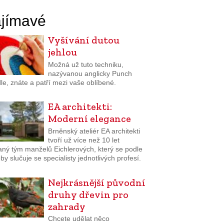
jímavé
Vyšívání dutou
jehlou
Možná už tuto techniku,
nazývanou anglicky Punch
e, znáte a patří mezi vaše oblíbené.
EA architekti:
Moderní elegance
Brněnský ateliér EA architekti
tvoří už více než 10 let
aný tým manželů Eichlerových, který se podle
by slučuje se specialisty jednotlivých profesí.
Nejkrásnější původní
druhy dřevin pro
zahrady
Chcete udělat něco