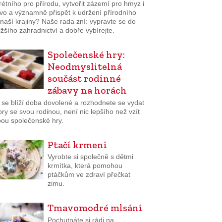
étního pro přírodu, vytvořit zázemí pro hmyz i
tvo a významně přispět k udržení přírodního
naší krajiny? Naše rada zní: vypravte se do
ižšího zahradnictví a dobře vybírejte.
Společenské hry:
Neodmyslitelná
součást rodinné
zábavy na horách
 se blíží doba dovolené a rozhodnete se vydat
ry se svou rodinou, není nic lepšího než vzít
bou společenské hry.
Ptačí krmení
Vyrobte si společně s dětmi
krmítka, která pomohou
ptáčkům ve zdraví přečkat
zimu.
Tmavomodré mlsání
Pochutnáte si rádi na