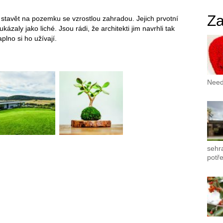
Za
m stavět na pozemku se vzrostlou zahradou. Jejich prvotní
ázaly jako liché. Jsou rádi, že architekti jim navrhli tak
aplno si ho užívají.
Needl
sehr
potře