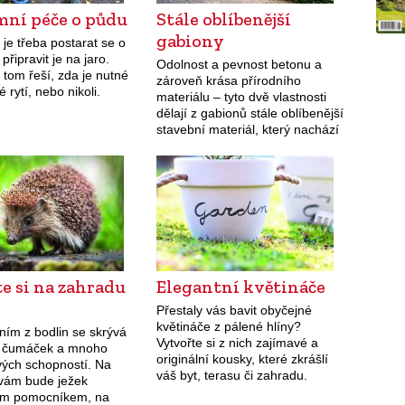
mní péče o půdu
Stále oblíbenější
gabiony
i je třeba postarat se o
připravit je na jaro.
Odolnost a pevnost betonu a
 tom řeší, zda je nutné
zároveň krása přírodního
 rytí, nebo nikoli.
materiálu – tyto dvě vlastnosti
dělají z gabionů stále oblíbenější
stavební materiál, který nachází
své místo v zahradě a kolem
domu.
e si na zahradu
Elegantní květináče
Přestaly vás bavit obyčejné
květináče z pálené hlíny?
ním z bodlin se skrývá
Vytvořte si z nich zajímavé a
ý čumáček a mnoho
originální kousky, které zkrášlí
vých schopností. Na
váš byt, terasu či zahradu.
vám bude ježek
cím pomocníkem, na