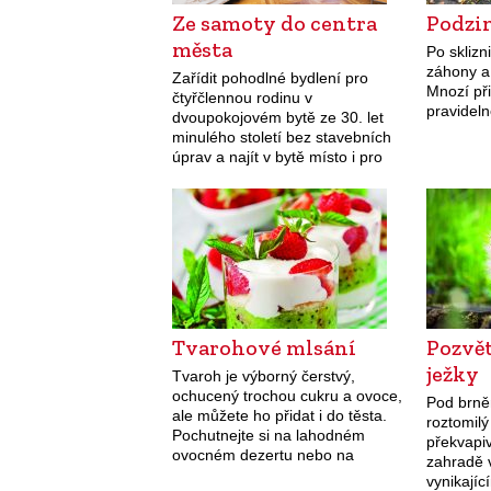
Ze samoty do centra
Podzi
města
Po sklizn
záhony a 
Zařídit pohodlné bydlení pro
Mnozí při
čtyřčlennou rodinu v
pravidelné
dvoupokojovém bytě ze 30. let
minulého století bez stavebních
úprav a najít v bytě místo i pro
práci obou rodičů… zadání znělo
ze začátku trochu jako vtip.
Tvarohové mlsání
Pozvět
ježky
Tvaroh je výborný čerstvý,
ochucený trochou cukru a ovoce,
Pod brně
ale můžete ho přidat i do těsta.
roztomil
Pochutnejte si na lahodném
překvapi
ovocném dezertu nebo na
zahradě 
lehounkých tvarohových
vynikají