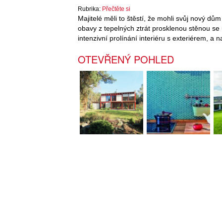
Rubrika:
Přečtěte si
Majitelé měli to štěstí, že mohli svůj nový dů
obavy z tepelných ztrát prosklenou stěnou se uk
intenzivní prolínání interiéru s exteriérem, a n
OTEVŘENÝ POHLED