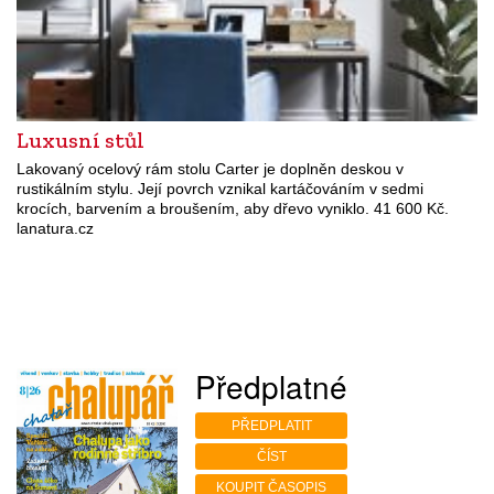
Luxusní stůl
Lakovaný ocelový rám stolu Carter je doplněn deskou v
rustikálním stylu. Její povrch vznikal kartáčováním v sedmi
krocích, barvením a broušením, aby dřevo vyniklo. 41 600 Kč.
lanatura.cz
Předplatné
PŘEDPLATIT
ČÍST
KOUPIT ČASOPIS