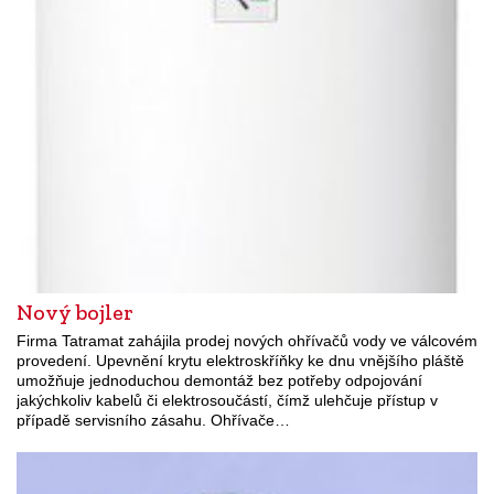
Nový bojler
Firma Tatramat zahájila prodej nových ohřívačů vody ve válcovém
provedení. Upevnění krytu elektroskříňky ke dnu vnějšího pláště
umožňuje jednoduchou demontáž bez potřeby odpojování
jakýchkoliv kabelů či elektrosoučástí, čímž ulehčuje přístup v
případě servisního zásahu. Ohřívače…