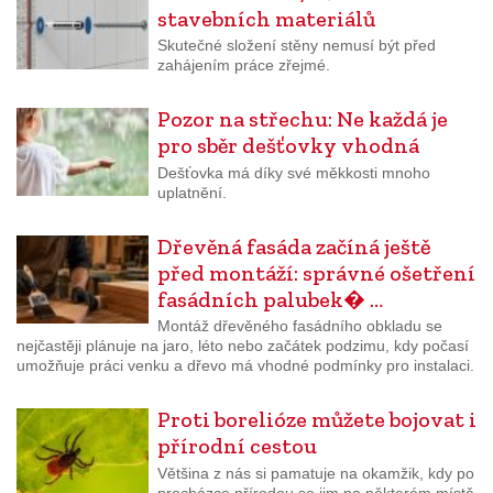
stavebních materiálů
Skutečné složení stěny nemusí být před
zahájením práce zřejmé.
Pozor na střechu: Ne každá je
pro sběr dešťovky vhodná
Dešťovka má díky své měkkosti mnoho
uplatnění.
Dřevěná fasáda začíná ještě
před montáží: správné ošetření
fasádních palubek� …
Montáž dřevěného fasádního obkladu se
nejčastěji plánuje na jaro, léto nebo začátek podzimu, kdy počasí
umožňuje práci venku a dřevo má vhodné podmínky pro instalaci.
Proti borelióze můžete bojovat i
přírodní cestou
Většina z nás si pamatuje na okamžik, kdy po
procházce přírodou se jim na některém místě