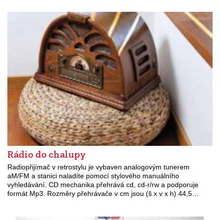
Rádio do chalupy
Radiopřijímač v retrostylu je vybaven analogovým tunerem
aM/FM a stanici naladíte pomocí stylového manuálního
vyhledávání. CD mechanika přehrává cd, cd-r/rw a podporuje
formát Mp3. Rozměry přehrávače v cm jsou (š x v x h) 44,5…