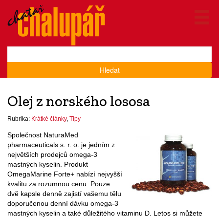
Hledat
Olej z norského lososa
Rubrika:
Krátké články
,
Tipy
Společnost NaturaMed
pharmaceuticals s. r. o. je jedním z
největších prodejců omega-3
mastných kyselin. Produkt
OmegaMarine Forte+ nabízí nejvyšší
kvalitu za rozumnou cenu. Pouze
dvě kapsle denně zajistí vašemu tělu
doporučenou denní dávku omega-3
mastných kyselin a také důležitého vitaminu D. Letos si můžete