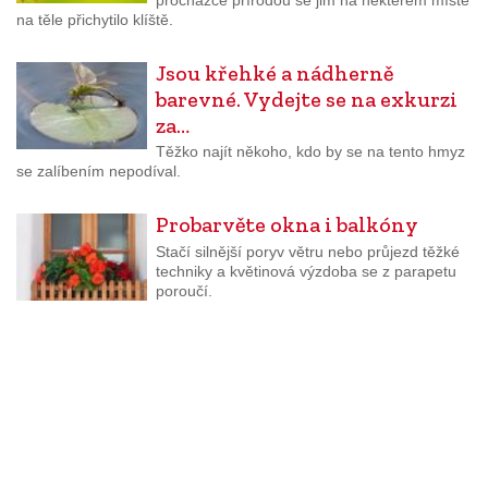
na těle přichytilo klíště.
Jsou křehké a nádherně
barevné. Vydejte se na exkurzi
za…
Těžko najít někoho, kdo by se na tento hmyz
se zalíbením nepodíval.
Probarvěte okna i balkóny
Stačí silnější poryv větru nebo průjezd těžké
techniky a květinová výzdoba se z parapetu
poroučí.