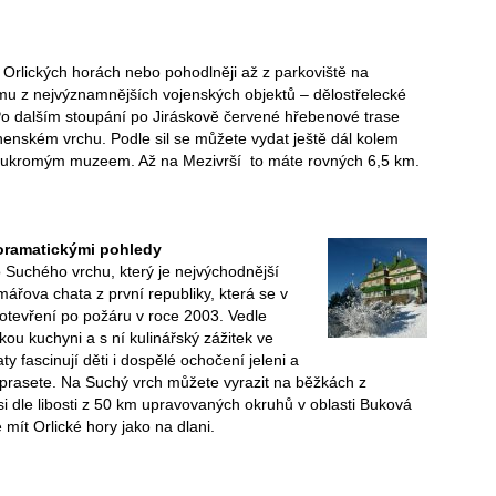
 Orlických horách nebo pohodlněji až z parkoviště na
mu z nejvýznamnějších vojenských objektů – dělostřelecké
. Po dalším stoupání po Jiráskově červené hřebenové trase
enském vrchu. Podle sil se můžete vydat ještě dál kolem
oukromým muzeem. Až na Mezivrší to máte rovných 6,5 km.
noramatickými pohledy
o Suchého vrchu, který je nejvýchodnější
mářova chata z první republiky, která se v
otevření po požáru v roce 2003. Vedle
kou kuchyni a s ní kulinářský zážitek ve
y fascinují děti i dospělé ochočení jeleni a
prasete. Na Suchý vrch můžete vyrazit na běžkách z
i dle libosti z 50 km upravovaných okruhů v oblasti Buková
ít Orlické hory jako na dlani.