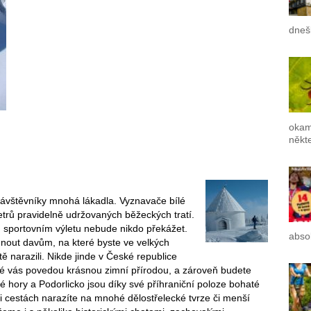
dneš
okam
někte
návštěvníky mnohá lákadla. Vyznavače bílé
etrů pravidelně udržovaných běžeckých tratí.
em sportovním výletu nebude nikdo překážet.
absol
hnout davům, na které byste ve velkých
ě narazili. Nikde jinde v České republice
teré vás povedou krásnou zimní přírodou, a zároveň budete
 hory a Podorlicko jsou díky své příhraniční poloze bohaté
i cestách narazíte na mnohé dělostřelecké tvrze či menší