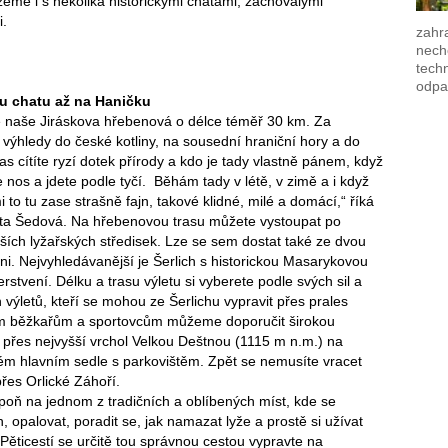
ůžeme i s několika historickými chatami, zachovalými
i.
zahra
nech
techn
odpa
u chatu až na Haničku
tě naše Jiráskova hřebenová o délce téměř 30 km. Za
výhledy do české kotliny, na sousední hraniční hory a do
as cítíte ryzí dotek přírody a kdo je tady vlastně pánem, když
nos a jdete podle tyčí. Běhám tady v létě, v zimě a i když
i to tu zase strašně fajn, takové klidné, milé a domácí,“ říká
ata Šedová. Na hřebenovou trasu můžete vystoupat po
ších lyžařských středisek. Lze se sem dostat také ze dvou
i. Nejvyhledávanější je Šerlich s historickou Masarykovou
rstvení. Délku a trasu výletu si vyberete podle svých sil a
h výletů, kteří se mohou ze Šerlichu vypravit přes prales
m běžkařům a sportovcům můžeme doporučit širokou
) přes nejvyšší vrchol Velkou Deštnou (1115 m n.m.) na
hém hlavním sedle s parkovištěm. Zpět se nemusíte vracet
řes Orlické Záhoří.
lespoň na jednom z tradičních a oblíbených míst, kde se
 opalovat, poradit se, jak namazat lyže a prostě si užívat
Pěticestí se určitě tou správnou cestou vypravte na