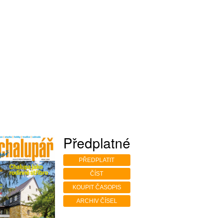
Předplatné
PŘEDPLATIT
ČÍST
KOUPIT ČASOPIS
ARCHIV ČÍSEL