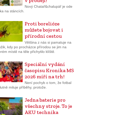
v prodeji!
Nový Chatař&chalupář je ode
ka na stáncích.
Proti borelióze
můžete bojovat i
přírodní cestou
Většina z nás si pamatuje na
žik, kdy po procházce přírodou se jim na
rém místě na těle přichytilo klíště.
Speciální vydání
časopisu Kronika MS
2026 míří na trh!
Není pochyb o tom, že fotbal
utně miluje příběhy, protože.
Jedna baterie pro
všechny stroje. To je
AKU technika