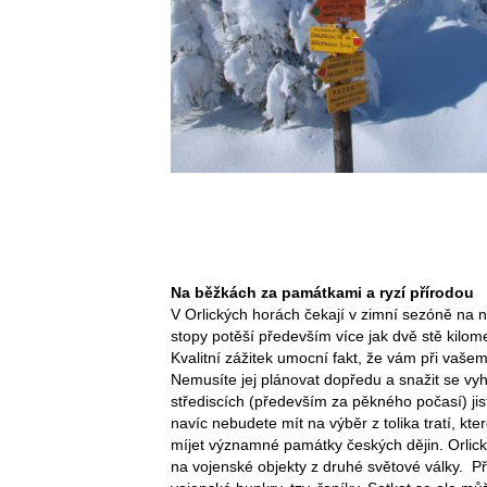
Na běžkách za památkami a ryzí přírodou
V Orlických horách čekají v zimní sezóně na 
stopy potěší především více jak dvě stě kilom
Kvalitní zážitek umocní fakt, že vám při vaš
Nemusíte jej plánovat dopředu a snažit se vy
střediscích (především za pěkného počasí) jist
navíc nebudete mít na výběr z tolika tratí, k
míjet významné památky českých dějin. Orlické
na vojenské objekty z druhé světové války. Př