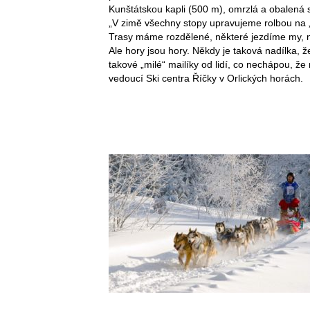
Kunštátskou kapli (500 m), omrzlá a obalená 
„V zimě všechny stopy upravujeme rolbou na „
Trasy máme rozdělené, některé jezdíme my, ně
Ale hory jsou hory. Někdy je taková nadílka,
takové „milé“ mailíky od lidí, co nechápou, ž
vedoucí Ski centra Říčky v Orlických horách.