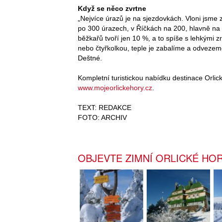
Když se něco zvrtne
„Nejvíce úrazů je na sjezdovkách. Vloni jsm
po 300 úrazech, v Říčkách na 200, hlavně na 
běžkařů tvoří jen 10 %, a to spíše s lehkými 
nebo čtyřkolkou, teple je zabalíme a odveze
Deštné.
Kompletní turistickou nabídku destinace Orlic
www.mojeorlickehory.cz
.
TEXT: REDAKCE
FOTO: ARCHIV
OBJEVTE ZIMNÍ ORLICKÉ HO