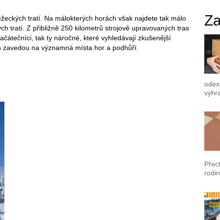
Za
běžeckých tratí. Na málokterých horách však najdete tak málo
h tratí. Z přibližně 250 kilometrů strojově upravovaných tras
začátečníci, tak ty náročné, které vyhledávají zkušenější
eň zavedou na významná místa hor a podhůří.
odes
výhr
Přec
rodin