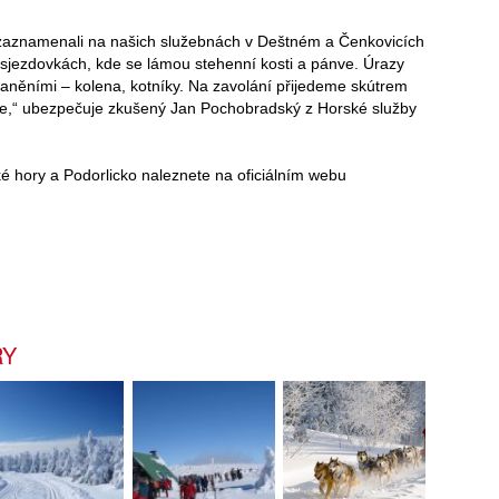
e zaznamenali na našich služebnách v Deštném a Čenkovicích
sjezdovkách, kde se lámou stehenní kosti a pánve. Úrazy
zraněními – kolena, kotníky. Na zavolání přijedeme skútrem
me,“ ubezpečuje zkušený Jan Pochobradský z Horské služby
ké hory a Podorlicko naleznete na oficiálním webu
RY