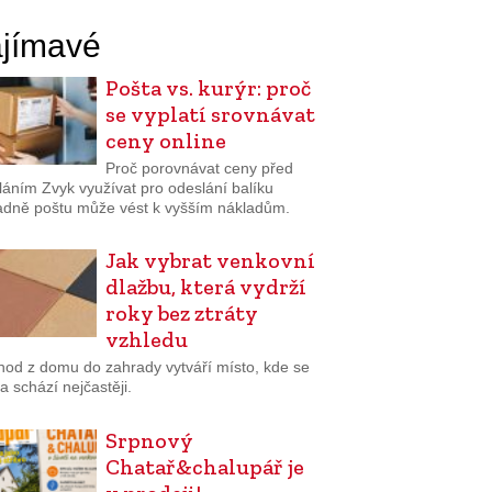
jímavé
Pošta vs. kurýr: proč
se vyplatí srovnávat
ceny online
Proč porovnávat ceny před
láním Zvyk využívat pro odeslání balíku
adně poštu může vést k vyšším nákladům.
Jak vybrat venkovní
dlažbu, která vydrží
roky bez ztráty
vzhledu
hod z domu do zahrady vytváří místo, kde se
a schází nejčastěji.
Srpnový
Chatař&chalupář je