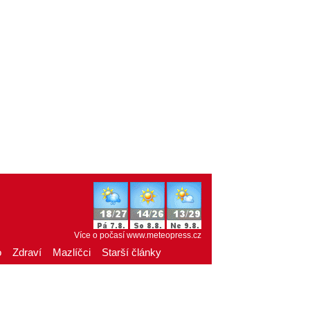
Více o počasí
www.meteopress.cz
o
Zdraví
Mazlíčci
Starší články