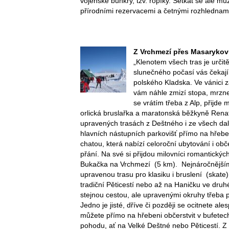
vojenské bunkry, tzv. řopíky. Setkat se ale m
přírodními rezervacemi a četnými rozhlednam
Z Vrchmezí přes Masarykov
„Klenotem všech tras je urči
slunečného počasí vás čekají 
polského Kladska. Ve vánici z
vám náhle zmizí stopa, mrzne 
se vrátím třeba z Alp, přijde m
orlická bruslařka a maratonská běžkyně Ren
upravených trasách z Deštného i ze všech dal
hlavních nástupních parkovišť přímo na hřeben
chatou, která nabízí celoroční ubytování i obče
přání. Na své si přijdou milovníci romantickýc
Bukačka na Vrchmezí (5 km). Nejnáročnější
upravenou trasu pro klasiku i bruslení (skate
tradiční Pěticestí nebo až na Haničku ve dru
stejnou cestou, ale upravenými okruhy třeba p
Jedno je jisté, dříve či později se ocitnete a
můžete přímo na hřebeni občerstvit v bufetech,
pohodu, ať na Velké Deštné nebo Pěticestí. Z 