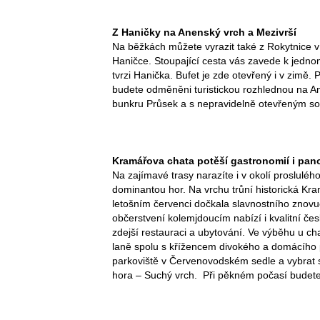
Z Haničky na Anenský vrch a Mezivrší
Na běžkách můžete vyrazit také z Rokytnice v
Haničce. Stoupající cesta vás zavede k jedno
tvrzi Hanička. Bufet je zde otevřený i v zimě
budete odměněni turistickou rozhlednou na An
bunkru Průsek a s nepravidelně otevřeným s
Kramářova chata potěší gastronomií i pa
Na zajímavé trasy narazíte i v okolí prosluléh
dominantou hor. Na vrchu trůní historická Kra
letošním červenci dočkala slavnostního znovu
občerstvení kolemjdoucím nabízí i kvalitní čes
zdejší restauraci a ubytování. Ve výběhu u chat
laně spolu s křížencem divokého a domácího 
parkoviště v Červenovodském sedle a vybrat s
hora – Suchý vrch. Při pěkném počasí budete m