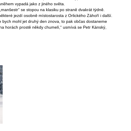
sněhem vypadá jako z jiného světa.
manšestr“ se stopou na klasiku po straně dvakrát týdně.
které jezdí osobně místostarosta z Orlického Záhoří i další.
 že bych mohl jet druhý den znova, to pak občas dostaneme
e na horách prostě někdy chumelí,“ usmívá se Petr Kánský,