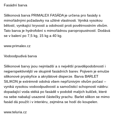
Fasádní barva
Silikonová barva PRIMALEX FASÁDA je určena pro fasády s
mimořádnými požadavky na užitné vlastnosti. Vyniká vysokou
bělostí, vynikající kryvostí a odolností proti povětrnostním vlivům.
Tato barva je hydrofobní s mimořádnou paropropustností. Dodává
se v balení po 7,5 kg, 15 kg a 40 kg.
www.primalex.cz
Vodoodpudivá barva
Silikonové barvy jsou nejmladší a s největší pravděpodobností i
nejperspektivnější ve skupině fasádních barev. Pojivem je emulze
silikonové pryskyřice a akrylátové disperze. Barva BARLET
SILIKON je extrémně odolná všem nepříznivým vlivům počasí –
vyniká vysokou vodoodpudivostí a samočisticí schopností nátěru:
dopadající voda stéká po fasádě v podobě malých kuliček, které
na sebe nabalují usazené částečky prachu. Barlet silikon se mimo
fasád dá použít i v interiéru, zejména se hodí do koupelen.
www.teluria.cz