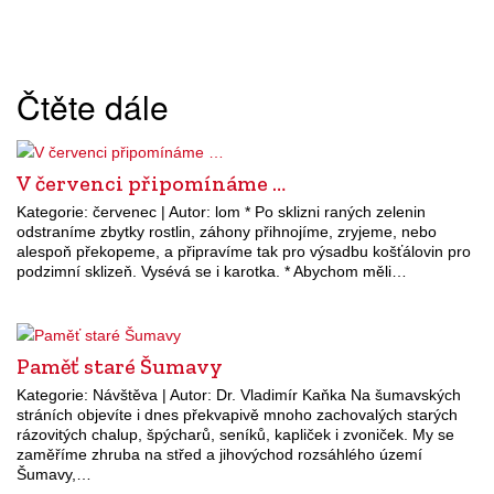
Čtěte dále
V červenci připomínáme …
Kategorie: červenec | Autor: lom * Po sklizni raných zelenin
odstraníme zbytky rostlin, záhony přihnojíme, zryjeme, nebo
alespoň překopeme, a připravíme tak pro výsadbu košťálovin pro
podzimní sklizeň. Vysévá se i karotka. * Abychom měli…
Paměť staré Šumavy
Kategorie: Návštěva | Autor: Dr. Vladimír Kaňka Na šumavských
stráních objevíte i dnes překvapivě mnoho zachovalých starých
rázovitých chalup, špýcharů, seníků, kapliček i zvoniček. My se
zaměříme zhruba na střed a jihovýchod rozsáhlého území
Šumavy,…