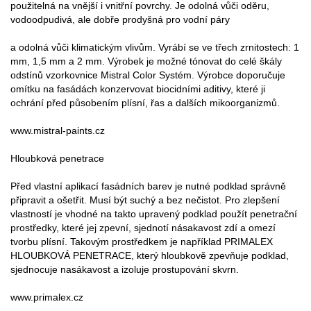
použitelná na vnější i vnitřní povrchy. Je odolná vůči oděru,
vodoodpudivá, ale dobře prodyšná pro vodní páry
a odolná vůči klimatickým vlivům. Vyrábí se ve třech zrnitostech: 1
mm, 1,5 mm a 2 mm. Výrobek je možné tónovat do celé škály
odstínů vzorkovnice Mistral Color Systém. Výrobce doporučuje
omítku na fasádách konzervovat biocidními aditivy, které ji
ochrání před působením plísní, řas a dalších mikoorganizmů.
www.mistral-paints.cz
Hloubková penetrace
Před vlastní aplikací fasádních barev je nutné podklad správně
připravit a ošetřit. Musí být suchý a bez nečistot. Pro zlepšení
vlastností je vhodné na takto upravený podklad použít penetrační
prostředky, které jej zpevní, sjednotí násakavost zdí a omezí
tvorbu plísní. Takovým prostředkem je například PRIMALEX
HLOUBKOVÁ PENETRACE, který hloubkově zpevňuje podklad,
sjednocuje nasákavost a izoluje prostupování skvrn.
www.primalex.cz