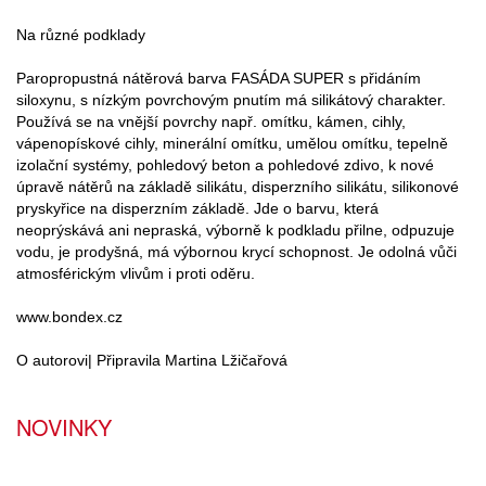
Na různé podklady
Paropropustná nátěrová barva FASÁDA SUPER s přidáním
siloxynu, s nízkým povrchovým pnutím má silikátový charakter.
Používá se na vnější povrchy např. omítku, kámen, cihly,
vápenopískové cihly, minerální omítku, umělou omítku, tepelně
izolační systémy, pohledový beton a pohledové zdivo, k nové
úpravě nátěrů na základě silikátu, disperzního silikátu, silikonové
pryskyřice na disperzním základě. Jde o barvu, která
neoprýskává ani nepraská, výborně k podkladu přilne, odpuzuje
vodu, je prodyšná, má výbornou krycí schopnost. Je odolná vůči
atmosférickým vlivům i proti oděru.
www.bondex.cz
O autorovi| Připravila Martina Lžičařová
NOVINKY