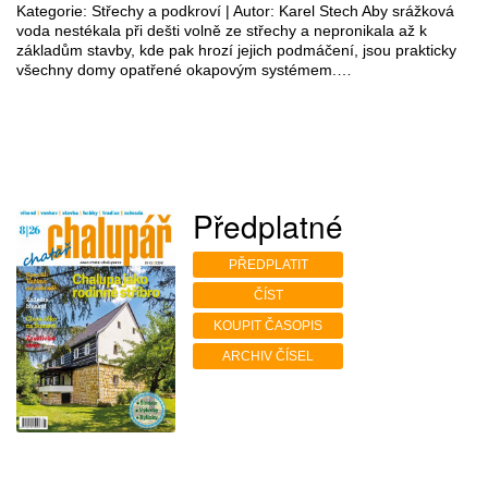
Kategorie: Střechy a podkroví | Autor: Karel Stech Aby srážková
voda nestékala při dešti volně ze střechy a nepronikala až k
základům stavby, kde pak hrozí jejich podmáčení, jsou prakticky
všechny domy opatřené okapovým systémem.…
Předplatné
PŘEDPLATIT
ČÍST
KOUPIT ČASOPIS
ARCHIV ČÍSEL