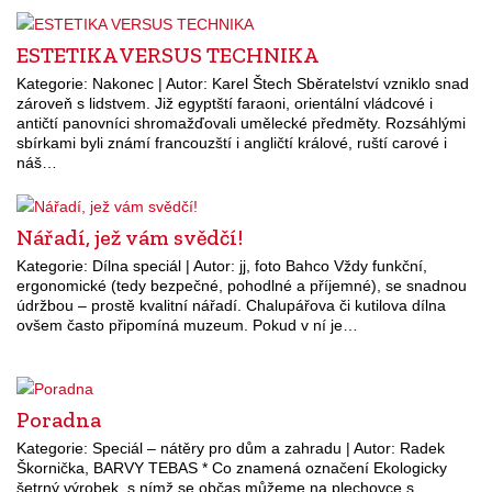
ESTETIKA VERSUS TECHNIKA
Kategorie: Nakonec | Autor: Karel Štech Sběratelství vzniklo snad
zároveň s lidstvem. Již egyptští faraoni, orientální vládcové i
antičtí panovníci shromažďovali umělecké předměty. Rozsáhlými
sbírkami byli známí francouzští i angličtí králové, ruští carové i
náš…
Nářadí, jež vám svědčí!
Kategorie: Dílna speciál | Autor: jj, foto Bahco Vždy funkční,
ergonomické (tedy bezpečné, pohodlné a příjemné), se snadnou
údržbou – prostě kvalitní nářadí. Chalupářova či kutilova dílna
ovšem často připomíná muzeum. Pokud v ní je…
Poradna
Kategorie: Speciál – nátěry pro dům a zahradu | Autor: Radek
Škornička, BARVY TEBAS * Co znamená označení Ekologicky
šetrný výrobek, s nímž se občas můžeme na plechovce s