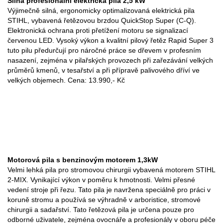
Silná profesionální elektrická pila 2,5 kW
Výjimečně silná, ergonomicky optimalizovaná elektrická pila
STIHL, vybavená řetězovou brzdou QuickStop Super (C-Q).
Elektronická ochrana proti přetížení motoru se signalizací
červenou LED. Vysoký výkon a kvalitní pilový řetěz Rapid Super 3
tuto pilu předurčují pro náročné práce se dřevem v profesním
nasazení, zejména v pilařských provozech při zařezávání velkých
průměrů kmenů, v tesařství a při přípravě palivového dříví ve
velkých objemech. Cena: 13.990,- Kč
Motorová pila s benzinovým motorem 1,3kW
Velmi lehká pila pro stromovou chirurgii vybavená motorem STIHL
2-MIX. Vynikající výkon v poměru k hmotnosti. Velmi přesné
vedení stroje při řezu. Tato pila je navržena speciálně pro práci v
koruně stromu a používá se výhradně v arboristice, stromové
chirurgii a sadařství. Tato řetězová pila je určena pouze pro
odborné uživatele, zejména ovocnáře a profesionály v oboru péče