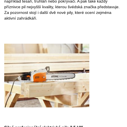
například tesaři, truhláři nebo pokrývači. A pak také každý
příznivce pil nejvyšší kvality, kterou švédská značka představuje.
Za pozornost stojí i další dvě nové pily, které ocení zejména
aktivní zahrádkáři.