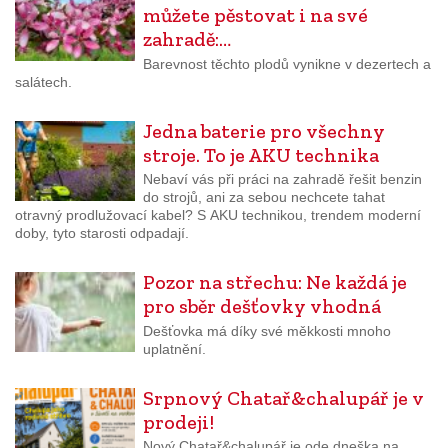
můžete pěstovat i na své
zahradě:…
Barevnost těchto plodů vynikne v dezertech a
salátech.
Jedna baterie pro všechny
stroje. To je AKU technika
Nebaví vás při práci na zahradě řešit benzin
do strojů, ani za sebou nechcete tahat
otravný prodlužovací kabel? S AKU technikou, trendem moderní
doby, tyto starosti odpadají.
Pozor na střechu: Ne každá je
pro sběr dešťovky vhodná
Dešťovka má díky své měkkosti mnoho
uplatnění.
Srpnový Chatař&chalupář je v
prodeji!
Nový Chatař&chalupář je ode dneška na