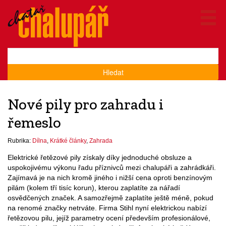
Hledat
Nové pily pro zahradu i
řemeslo
Rubrika:
Dílna
,
Krátké články
,
Zahrada
Elektrické řetězové pily získaly díky jednoduché obsluze a
uspokojivému výkonu řadu příznivců mezi chalupáři a zahrádkáři.
Zajímavá je na nich kromě jiného i nižší cena oproti benzínovým
pilám (kolem tří tisíc korun), kterou zaplatíte za nářadí
osvědčených značek. A samozřejmě zaplatíte ještě méně, pokud
na renomé značky netrváte. Firma Stihl nyní elektrickou nabízí
řetězovou pilu, jejíž parametry ocení především profesionálové,