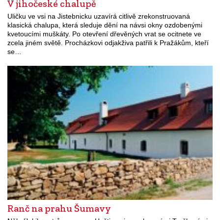
V jihočeské chalupě
Uličku ve vsi na Jistebnicku uzavírá citlivě zrekonstruovaná
klasická chalupa, která sleduje dění na návsi okny ozdobenými
kvetoucími muškáty. Po otevření dřevěných vrat se ocitnete ve
zcela jiném světě. Procházkovi odjakživa patřili k Pražákům, kteří
se…
Ranč na prahu Šumavy