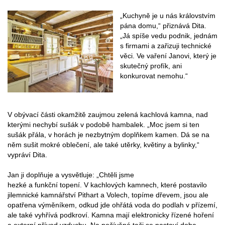
„Kuchyně je u nás královstvím
pána domu,“ přiznává Dita.
„Já spíše vedu podnik, jednám
s firmami a zařizuji technické
věci. Ve vaření Janovi, který je
skutečný profík, ani
konkurovat nemohu.“
V obývací části okamžitě zaujmou zelená kachlová kamna, nad
kterými nechybí sušák v podobě hambalek. „Moc jsem si ten
sušák přála, v horách je nezbytným doplňkem kamen. Dá se na
něm sušit mokré oblečení, ale také utěrky, květiny a bylinky,“
vypráví Dita.
Jan ji doplňuje a vysvětluje: „Chtěli jsme
hezké a funkční topení. V kachlových kamnech, které postavilo
jilemnické kamnářství Pithart a Volech, topíme dřevem, jsou ale
opatřena výměníkem, odkud jde ohřátá voda do podlah v přízemí,
ale také vyhřívá podkroví. Kamna mají elektronicky řízené hoření
a externí přívod vzduchu. Na počívěné tači se nastaví doba