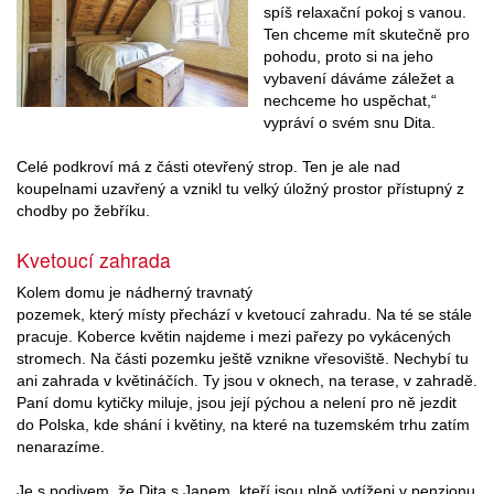
spíš relaxační pokoj s vanou.
Ten chceme mít skutečně pro
pohodu, proto si na jeho
vybavení dáváme záležet a
nechceme ho uspěchat,“
vypráví o svém snu Dita.
Celé podkroví má z části otevřený strop. Ten je ale nad
koupelnami uzavřený a vznikl tu velký úložný prostor přístupný z
chodby po žebříku.
Kvetoucí zahrada
Kolem domu je nádherný travnatý
pozemek, který místy přechází v kvetoucí zahradu. Na té se stále
pracuje. Koberce květin najdeme i mezi pařezy po vykácených
stromech. Na části pozemku ještě vznikne vřesoviště. Nechybí tu
ani zahrada v květináčích. Ty jsou v oknech, na terase, v zahradě.
Paní domu kytičky miluje, jsou její pýchou a nelení pro ně jezdit
do Polska, kde shání i květiny, na které na tuzemském trhu zatím
nenarazíme.
Je s podivem, že Dita s Janem, kteří jsou plně vytíženi v penzionu