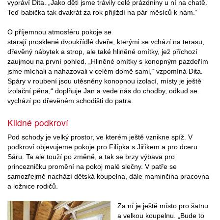
vypráví Dita. „Jako děti jsme trávily celé prázdniny u ní na chatě.
Teď babička tak dvakrát za rok přijíždí na pár měsíců k nám.“
O příjemnou atmosféru pokoje se
starají prosklené dvoukřídlé dveře, kterými se vchází na terasu,
dřevěný nábytek a strop, ale také hliněné omítky, jež příchozí
zaujmou na první pohled. „Hliněné omítky s konopným pazdeřím
jsme míchali a nahazovali v celém domě sami,“ vzpomíná Dita.
Spáry v roubení jsou utěsněny konopnou izolací, místy je ještě
izolační pěna,“ doplňuje Jan a vede nás do chodby, odkud se
vychází po dřevěném schodišti do patra.
Klidné podkroví
Pod schody je velký prostor, ve kterém ještě vznikne spíž. V
podkroví objevujeme pokoje pro Filípka s Jiříkem a pro dceru
Sáru. Ta ale touží po změně, a tak se brzy výbava pro
princezničku promění na pokoj malé slečny. V patře se
samozřejmě nachází dětská koupelna, dále maminčina pracovna
a ložnice rodičů.
Za ní je ještě místo pro šatnu
a velkou koupelnu. „Bude to