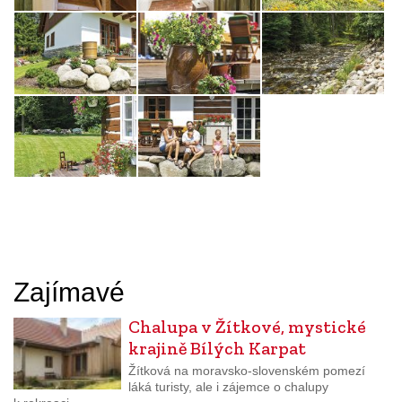
Zajímavé
Chalupa v Žítkové, mystické
krajině Bílých Karpat
Žítková na moravsko-slovenském pomezí
láká turisty, ale i zájemce o chalupy