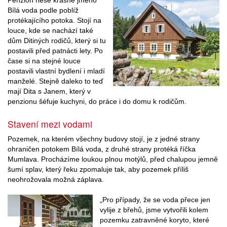
Bílá voda podle poblíž
protékajícího potoka. Stojí na
louce, kde se nachází také
dům Ditiných rodičů, který si tu
postavili před patnácti lety. Po
čase si na stejné louce
postavili vlastní bydlení i mladí
manželé. Stejně daleko to teď
mají Dita s Janem, který v
penzionu šéfuje kuchyni, do práce i do domu k rodičům.
Stavení mezi vodami
Pozemek, na kterém všechny budovy stojí, je z jedné strany
ohraničen potokem Bílá voda, z druhé strany protéká říčka
Mumlava. Procházíme loukou plnou motýlů, před chalupou jemně
šumí splav, který řeku zpomaluje tak, aby pozemek příliš
neohrožovala možná záplava.
„Pro případy, že se voda přece jen
vylije z břehů, jsme vytvořili kolem
pozemku zatravněné koryto, které