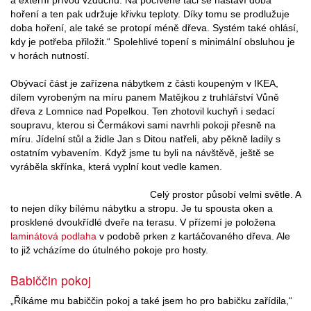
hoření a ten pak udržuje křivku teploty. Díky tomu se prodlužuje
doba hoření, ale také se protopí méně dřeva. Systém také ohlásí,
kdy je potřeba přiložit.“ Spolehlivé topení s minimální obsluhou je
v horách nutností.
Obývací část je zařízena nábytkem z části koupeným v IKEA,
dílem vyrobeným na míru panem Matějkou z truhlářství Vůně
dřeva z Lomnice nad Popelkou. Ten zhotovil kuchyň i sedací
soupravu, kterou si Čermákovi sami navrhli pokoji přesně na
míru. Jídelní stůl a židle Jan s Ditou natřeli, aby pěkně ladily s
ostatním vybavením. Když jsme tu byli na návštěvě, ještě se
vyráběla skřínka, která vyplní kout vedle kamen.
Celý prostor působí velmi světle. A
to nejen díky bílému nábytku a stropu. Je tu spousta oken a
prosklené dvoukřídlé dveře na terasu. V přízemí je položena
laminátová podlaha
v podobě prken z kartáčovaného dřeva. Ale
to již vcházíme do útulného pokoje pro hosty.
Babiččin pokoj
„Říkáme mu babiččin pokoj a také jsem ho pro babičku zařídila,“