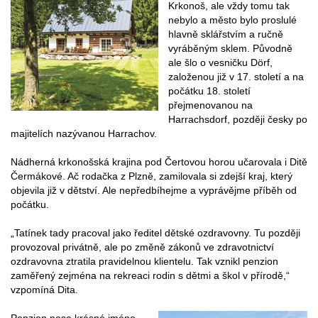
Krkonoš, ale vždy tomu tak
nebylo a město bylo proslulé
hlavně sklářstvím a ručně
vyráběným sklem. Původně
ale šlo o vesničku Dörf,
založenou již v 17. století a na
počátku 18. století
přejmenovanou na
Harrachsdorf, později česky po
majitelích nazývanou Harrachov.
Nádherná krkonošská krajina pod Čertovou horou učarovala i Ditě
Čermákové. Ač rodačka z Plzně, zamilovala si zdejší kraj, který
objevila již v dětství. Ale nepředbíhejme a vyprávějme příběh od
počátku.
„Tatínek tady pracoval jako ředitel dětské ozdravovny. Tu později
provozoval privátně, ale po změně zákonů ve zdravotnictví
ozdravovna ztratila pravidelnou klientelu. Tak vznikl penzion
zaměřený zejména na rekreaci rodin s dětmi a škol v přírodě,“
vzpomíná Dita.
Penzion nese krásné jméno