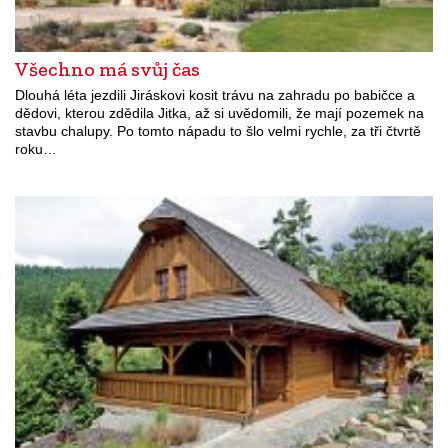
Všechno má svůj čas
Dlouhá léta jezdili Jiráskovi kosit trávu na zahradu po babičce a
dědovi, kterou zdědila Jitka, až si uvědomili, že mají pozemek na
stavbu chalupy. Po tomto nápadu to šlo velmi rychle, za tři čtvrtě
roku…