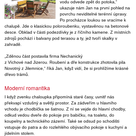
vodu odvede zpět do potoka,“
ukazuje nám Jan na první pohled na
povrchu neviditelné terénní úpravy.
Po procházce loukou se vracíme k
chalupě. Jde o klasickou poloroubenku, vystavěnou na betonové
desce. Obklad v části podezdívky je z říčního kamene. Z místních
zdrojů pochází i balvany pod terasou a ty, jež tvoří skalky v
zahradě.
„Zděnou část postavila firma Nechanický
z Víchové nad Jizerou. Roubení a dře­ konstrukce zhotovila pila
Novotný z Jilemnice,“ říká Jan, když vidí, že si prohlížíme krásné
dřevo trámů.
Moderní romantika
I když zvenku chaloupka připomíná staré časy, uvnitř nás
překvapí vzdušný a světlý prostor. Za zádveřím u hlavního
vchodu je chodbička se šatnou. Z ní se vejde do hlavní chodby,
odkud vedou dveře do pokoje pro babičku, na toaletu, do
koupelny a technického zázemí. Také se odsud po schodišti
vstupuje do patra a do rozlehlého obývacího pokoje s kuchyní a
jídelním stolem.