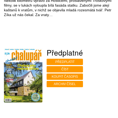
Několik kilometrů vpravo za Hošticemi, proslavenými Troškovými
filmy, se v lukách vyloupla bílá fasáda statku. Zabočili jsme alejí
kaštanů k vratům, v nichž se objevila mladá rozesmátá tvář. Petr
Zíka už nás čekal. Za vraty…
Předplatné
PŘEDPLATIT
ČÍST
KOUPIT ČASOPIS
ARCHIV ČÍSEL