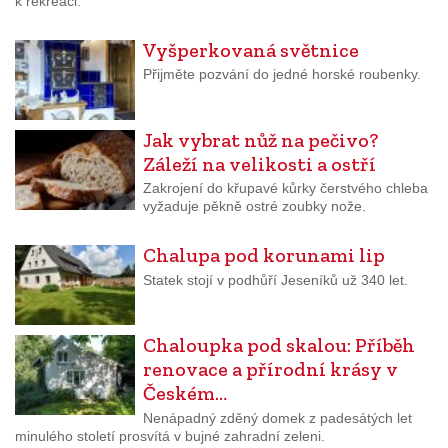
k rekreaci.
Vyšperkovaná světnice
Přijměte pozvání do jedné horské roubenky.
Jak vybrat nůž na pečivo?
Záleží na velikosti a ostří
Zakrojení do křupavé kůrky čerstvého chleba
vyžaduje pěkně ostré zoubky nože.
Chalupa pod korunami lip
Statek stojí v podhůří Jeseníků už 340 let.
Chaloupka pod skalou: Příběh
renovace a přírodní krásy v
Českém…
Nenápadný zděný domek z padesátých let
minulého století prosvítá v bujné zahradní zeleni.