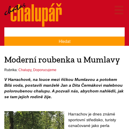
Hledat
Moderní roubenka u Mumlavy
Rubrika:
Chalupy
,
Doporucujeme
V Harrachově, na louce mezi říčkou Mumlavou a potokem
Bílá voda, postavili manželé Jan a Dita Čermákovi malebnou
poloroubenou chalupu. A pozvali nás, abychom nahlédli, jak
se tam jejich rodině žije.
Harrachov je dnes známé
sportovní středisko, turisty
označované jako perla