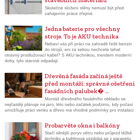
stavebních materiálů
Skutečné složení stěny nemusí být před
zahájením práce zřejmé.
Jedna baterie pro všechny
stroje. To je AKU technika
Nebaví vás při práci na zahradě řešit benzin
do strojů, ani za sebou nechcete tahat
otravný prodlužovací kabel? S AKU technikou, trendem moderní
doby, tyto starosti odpadají.
Dřevěná fasáda začíná ještě
před montáží: správné ošetření
fasádních palubek� …
Montáž dřevěného fasádního obkladu se
nejčastěji plánuje na jaro, léto nebo začátek podzimu, kdy počasí
umožňuje práci venku a dřevo má vhodné podmínky pro instalaci.
Probarvěte okna i balkóny
Stačí silnější poryv větru nebo průjezd těžké
techniky a květinová výzdoba se z parapetu