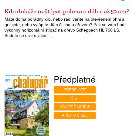
Kdo dokáže naštípat polena o délce až 52 cm?
Máte doma pořádný krb, nebo rádi vaříte na otevřeném ohni a
grilujete, nebo vytápíte dům či chatu dřevem? Pak se vám hodí
výkonný horizontální štípač na dřevo Scheppach HL 760 LS.
Budete se divit s jakou…
Předplatné
PŘEDPLATIT
ČÍST
KOUPIT ČASOPIS
ARCHIV ČÍSEL