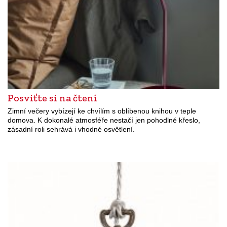
Posviťte si na čtení
Zimní večery vybízejí ke chvílím s oblíbenou knihou v teple
domova. K dokonalé atmosféře nestačí jen pohodlné křeslo,
zásadní roli sehrává i vhodné osvětlení.