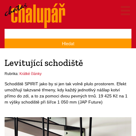
Hledat
Levitující schodiště
Rubrika:
Krátké články
Schodiště SPIRIT jako by si jen tak volně plulo prostorem. Efekt
umožňují takzvané třmeny, kdy každý jednotlivý nášlap kotví
přímo do zdi, a to za pomoci dvou pevných trnů. 19 425 Kč na 1
m výšky schodiště při šířce 1 050 mm (JAP Future)