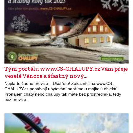
Tým portálu www.CS-CHALUPY.cz Vám přeje
veselé Vánoce a šťastný nový…
Neplaťte žádné provize – Ušetřete! Zákazníci na www.CS-
CHALUPY.cz poptávají ubytování napřímo u majitelů objektů.
Pronájem chaty nebo chalupy tak máte bez prostředníka, tedy
bez provize.