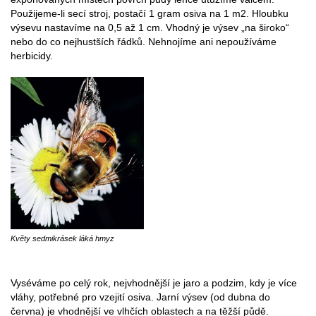
Použijeme-li secí stroj, postačí 1 gram osiva na 1 m2. Hloubku
výsevu nastavíme na 0,5 až 1 cm. Vhodný je výsev „na široko“
nebo do co nejhustších řádků. Nehnojíme ani nepoužíváme
herbicidy.
Květy sedmikrásek láká hmyz
Vyséváme po celý rok, nejvhodnější je jaro a podzim, kdy je více
vláhy, potřebné pro vzejití osiva. Jarní výsev (od dubna do
června) je vhodnější ve vlhčích oblastech a na těžší půdě.