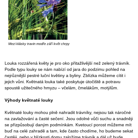
Mezi klásky travin modře září květ chrpy
Louka rozzářená květy je pro oko přitažlivější než zelený trávník.
Podle typu louky se nám nabízí od jara do podzimu pohled na
nejrůznější pestré luční květiny a byliny. Zblízka můžeme cítit i
jejich vůni. Květnatá louka také poskytuje útočiště a potravu
spoustě užitečného hmyzu – včelám, čmelákům, motýlům.
Výhody květnaté louky
Květnaté louky mohou plně nahradit trávníky, nejsou tak náročné
na zavlažování a časté sečení. Jsou odolné vůči suchu a snadněji
se přizpůsobují daným podmínkám. Kvetoucí porost můžeme mít
buď na celé zahradě a tam, kde často chodíme, ho budeme sekat
častěji, nebo v blízkosti domu založíme trávník a dál už bude