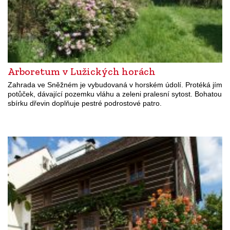
Arboretum v Lužických horách
Zahrada ve Sněžném je vybudovaná v horském údolí. Protéká jím
potůček, dávající pozemku vláhu a zeleni pralesní sytost. Bohatou
sbírku dřevin doplňuje pestré podrostové patro.