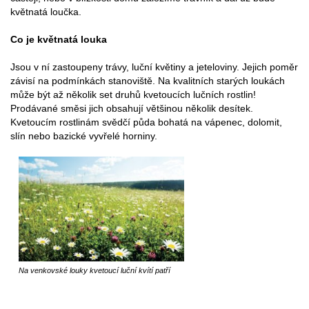
květnatá loučka.
Co je květnatá louka
Jsou v ní zastoupeny trávy, luční květiny a jeteloviny. Jejich poměr
závisí na podmínkách stanoviště. Na kvalitních starých loukách
může být až několik set druhů kvetoucích lučních rostlin!
Prodávané směsi jich obsahují většinou několik desítek.
Kvetoucím rostlinám svědčí půda bohatá na vápenec, dolomit,
slín nebo bazické vyvřelé horniny.
Na venkovské louky kvetoucí luční kvítí patří