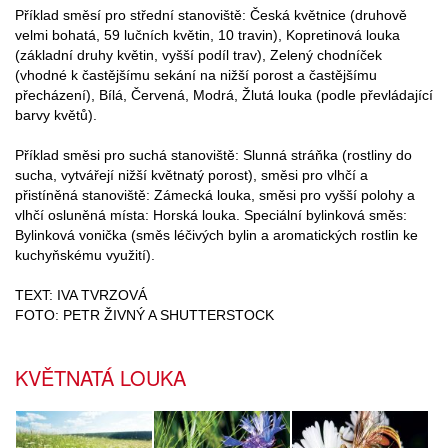
Příklad směsí pro střední stanoviště: Česká květnice (druhově
velmi bohatá, 59 lučních květin, 10 travin), Kopretinová louka
(základní druhy květin, vyšší podíl trav), Zelený chodníček
(vhodné k častějšímu sekání na nižší porost a častějšímu
přecházení), Bílá, Červená, Modrá, Žlutá louka (podle převládající
barvy květů).
Příklad směsi pro suchá stanoviště: Slunná stráňka (rostliny do
sucha, vytvářejí nižší květnatý porost), směsi pro vlhčí a
přistíněná stanoviště: Zámecká louka, směsi pro vyšší polohy a
vlhčí osluněná místa: Horská louka. Speciální bylinková směs:
Bylinková vonička (směs léčivých bylin a aromatických rostlin ke
kuchyňskému využití).
TEXT: IVA TVRZOVÁ
FOTO: PETR ŽIVNÝ A SHUTTERSTOCK
KVĚTNATÁ LOUKA