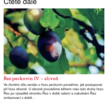
Čtěte dále
Řez peckovin IV. – slivoň
Ve čtvrtém dílu seriálu o řezu peckovin poradíme, jak postupovat
při řezu slivoně. U slivoně provádíme během roku tyto druhy řezu:
Řez po výsadbě stromku Řez v době rašení a nakvétání Řez
zmlazovací v době…