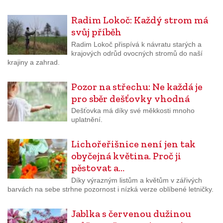
Radim Lokoč: Každý strom má
svůj příběh
Radim Lokoč přispívá k návratu starých a
krajových odrůd ovocných stromů do naší
krajiny a zahrad.
Pozor na střechu: Ne každá je
pro sběr dešťovky vhodná
Dešťovka má díky své měkkosti mnoho
uplatnění.
Lichořeřišnice není jen tak
obyčejná květina. Proč ji
pěstovat a…
Díky výrazným listům a květům v zářivých
barvách na sebe strhne pozornost i nízká verze oblíbené letničky.
Jablka s červenou dužinou