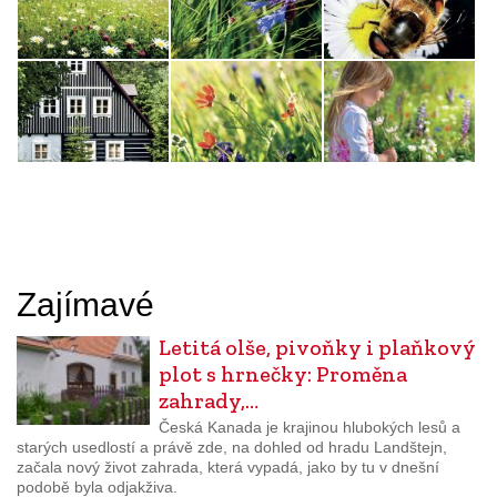
Zajímavé
Letitá olše, pivoňky i plaňkový
plot s hrnečky: Proměna
zahrady,…
Česká Kanada je krajinou hlubokých lesů a
starých usedlostí a právě zde, na dohled od hradu Landštejn,
začala nový život zahrada, která vypadá, jako by tu v dnešní
podobě byla odjakživa.