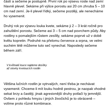
částí a sečeme je postupně. První rok po výsevu roste nad zemí
hlavně plevel. Sekáme při výšce porostu asi 20 cm zhruba 5 – 10
cm nad zemí. Je-li plevel řídký, sečeme později, ale nenecháme
ho vysemenit.
Druhý rok po výsevu louka kvete, sekáme ji 2 – 3 krát ročně pro
zahuštění porostu. Sečeme asi 3 – 5 cm nad povrchem půdy. Aby
rostliny s pomalejším růstem zesílily, sekáme poprvé už v době
květu kopretin. Podruhé na přelomu července a srpna, ve velmi
suchém létě můžeme tuto seč vynechat. Naposledy sečeme
během září.
V květnaté louce najdeme desítky
až stovky kvetoucích rostlin
Většina lučních rostlin je vytrvalých, není třeba je nechávat
vysemenit. Chceme-li mít louku hodně pestrou, je naopak vhodné
sekat brzy a častěji, jinak agresivnější druhy potlačí ty jemnější.
Ovšem z pohledu hmyzu i jiných živočichů je to obráceně –
volíme proto různé kombinace.