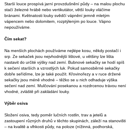
Starší louce prospívá jarní provzdušnění půdy – na malou plochu
stačí železné hrábě nebo vertikutátor, větší louky vláčíme
bránami. Květnatosti louky svědčí vápnění jemně mletým
vápencem nebo dolomitem, rozptýleným po louce. Vápno
nepoužíváme.
Čím sekat?
Na menších plochách používáme nejlépe kosu, někdy postačí i
srp. Ze sekaček jsou nejvhodnější lištové, u většiny lze lišta
nastavit do určité výšky nad zemí. Bubnové sekačky se hodí spíš
k sečení starších a vzrostlých luk. Pokud samosběrné sekačky
dobře seřídíme, lze je také použít. Křovinořezy a v ruce držené
sekačky jsou méně vhodné – těžko se u nich odhaduje výška
sečení nad zemí. Mulčování posekanou a rozdrcenou trávou není
vhodné, zvláště při zakládání louky.
Výběr osiva
Složení osiva, tedy poměr lučních rostlin, trav a jetelů a
zastoupení různých druhů v těchto skupinách, záleží na stanovišti
– na kvalitě a vlhkosti půdy, na poloze (nížinná, podhorská,