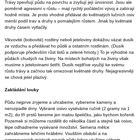
Trávy zpevňují půdu na povrchu a zvyšují její únosnost. Jsou ale
poměrně agresivní v růstu – mají rychlý počáteční vývoj a zabírají
hodně místa. Je proto vhodné přidávat do květnatých lučních osiv
menší podíl trav a druhy s pomalejším růstem. Jinak by květnaté
druhy časem vytlačily.
Vikvovité (bobovité) rostliny neboli jeteloviny dokážou vázat dusík
ze vzduchu a předávat ho půdě a ostatním rostlinám. (Dusík
podporuje především růst listů a zelené hmoty.) To je výhodné na
půdách chudých na živiny. Na místech bohatých na živiny však
musíme s jetelovinami šetřit. Dusík nejdříve využijí ke svému
růstu trávy a začnou tak omezovat květnaté druhy. Nejagresivněji
se chová jetel plazivý.
Zakládání louky
Půdu nejprve zryjeme a uhrabeme, vybereme kameny a
nerozpadlé drny. Vybrané osivo vyséváme ručně (2 gramy na 1
m2), do tří prstů bereme jen malou špetičku, jako bychom kořenili.
Pozemek si můžeme rozdělit do několika částí a stejně tak osivo,
lépe odhadneme vysévané množství. Semena mělce
zahrábneme lehčími hráběmi. Vsušším období a na
exponovaných místech povrch půdy lehce utužíme válcem.