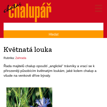
Hledat
Květnatá louka
Rubrika:
Zahrada
Řada majitelů chalup opouští „anglické“ trávníky a vrací se k
přirozeněji působícím květnatým loukám, jaké kolem chalup a
všude na venkově dříve bývaly.