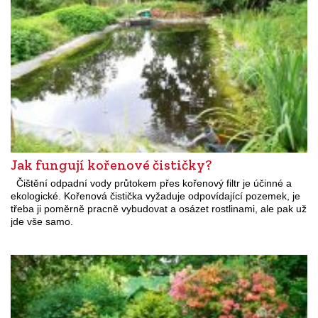
Jak fungují kořenové čističky?
Čištění odpadní vody průtokem přes kořenový filtr je účinné a
ekologické. Kořenová čistička vyžaduje odpovídající pozemek, je
třeba ji poměrně pracně vybudovat a osázet rostlinami, ale pak už
jde vše samo.