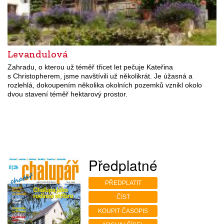
Levandulová
Zahradu, o kterou už téměř třicet let pečuje Kateřina
s Christopherem, jsme navštívili už několikrát. Je úžasná a
rozlehlá, dokoupením několika okolních pozemků vznikl okolo
dvou stavení téměř hektarový prostor.
Předplatné
PŘEDPLATIT
ČÍST
KOUPIT ČASOPIS