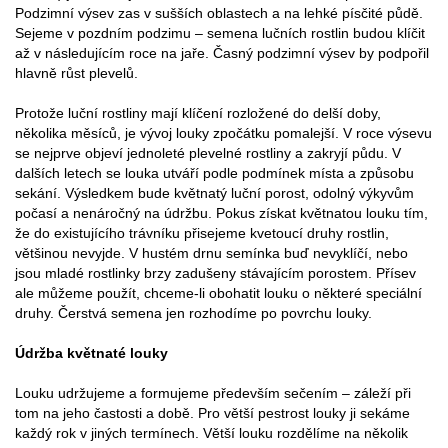
Podzimní výsev zas v sušších oblastech a na lehké písčité půdě.
Sejeme v pozdním podzimu – semena lučních rostlin budou klíčit
až v následujícím roce na jaře. Časný podzimní výsev by podpořil
hlavně růst plevelů.
Protože luční rostliny mají klíčení rozložené do delší doby,
několika měsíců, je vývoj louky zpočátku pomalejší. V roce výsevu
se nejprve objeví jednoleté plevelné rostliny a zakryjí půdu. V
dalších letech se louka utváří podle podmínek místa a způsobu
sekání. Výsledkem bude květnatý luční porost, odolný výkyvům
počasí a nenáročný na údržbu. Pokus získat květnatou louku tím,
že do existujícího trávníku přisejeme kvetoucí druhy rostlin,
většinou nevyjde. V hustém drnu semínka buď nevyklíčí, nebo
jsou mladé rostlinky brzy zadušeny stávajícím porostem. Přísev
ale můžeme použít, chceme-li obohatit louku o některé speciální
druhy. Čerstvá semena jen rozhodíme po povrchu louky.
Údržba květnaté louky
Louku udržujeme a formujeme především sečením – záleží při
tom na jeho častosti a době. Pro větší pestrost louky ji sekáme
každý rok v jiných termínech. Větší louku rozdělíme na několik