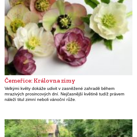
Čemeřice: Královna zimy
Velkými květy dokáže udivit v zasněžené zahradě během
mrazivých prosincových dní. Nejčasnější květině tudíž právem
náleží titul zimní neboli vánoční růže.