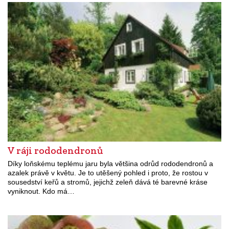
V ráji rododendronů
Díky loňskému teplému jaru byla většina odrůd rododendronů a
azalek právě v květu. Je to utěšený pohled i proto, že rostou v
sousedství keřů a stromů, jejichž zeleň dává té barevné kráse
vyniknout. Kdo má…