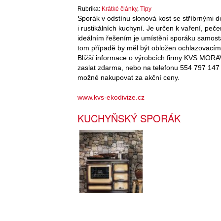
Rubrika:
Krátké články
,
Tipy
Sporák v odstínu slonová kost se stříbrnými 
i rustikálních kuchyní. Je určen k vaření, pe
ideálním řešením je umístění sporáku samostat
tom případě by měl být obložen ochlazovacími
Bližší informace o výrobcích firmy KVS MORAV
zaslat zdarma, nebo na telefonu 554 797 147 
možné nakupovat za akční ceny.
www.kvs-ekodivize.cz
KUCHYŇSKÝ SPORÁK