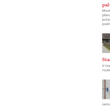
pa
Mont
plánu
poča
podmí
Sta
V ma
roub
nemu