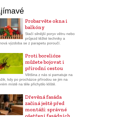
jímavé
Probarvěte okna i
balkóny
Stačí silnější poryv větru nebo
průjezd těžké techniky a
inová výzdoba se z parapetu poroučí.
Proti borelióze
můžete bojovat i
přírodní cestou
Většina z nás si pamatuje na
žik, kdy po procházce přírodou se jim na
rém místě na těle přichytilo klíště.
Dřevěná fasáda
začíná ještě před
montáží: správné
ošetření fasádních