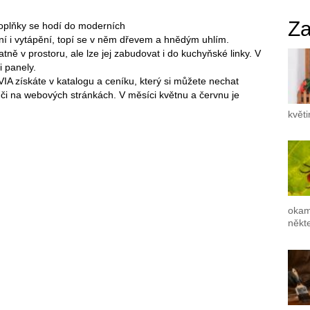
Za
doplňky se hodí do moderních
čení i vytápění, topí se v něm dřevem a hnědým uhlím.
ně v prostoru, ale lze jej zabudovat i do kuchyňské linky. V
 panely.
IA získáte v katalogu a ceníku, který si můžete nechat
či na webových stránkách. V měsíci květnu a červnu je
květ
okam
někte