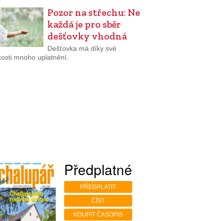
Pozor na střechu: Ne
každá je pro sběr
dešťovky vhodná
Dešťovka má díky své
osti mnoho uplatnění.
Předplatné
PŘEDPLATIT
ČÍST
KOUPIT ČASOPIS