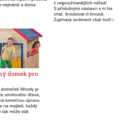
z nejpoužívanějších nářadí.
co nejméně a doma
S příslušnými nástavci s ní lze
hko. Právě tím vytváříte
vrtat, šroubovat či brousit.
podmínky pro…
Zajímavý sortiment však tvoří i
doplňky pro přesné vrtání.
ný domek pro
 domeček Woody je
ze smrkového dřeva,
má konečnou úpravu.
je na majiteli, každý
 tak může stát
m. I kdybyste se rozhodli
 v jednotném odstínu,
 nebude špatný,…