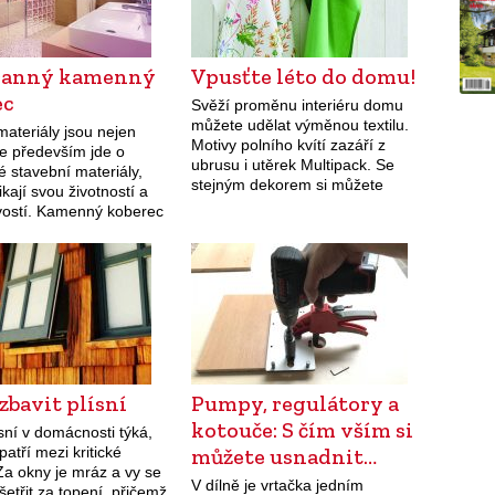
ranný kamenný
Vpusťte léto do domu!
ec
Svěží proměnu interiéru domu
můžete udělat výměnou textilu.
materiály jsou nejen
Motivy polního kvítí zazáří z
le především jde o
ubrusu i utěrek Multipack. Se
 stavební materiály,
stejným dekorem si můžete
ikají svou životností a
pořídit třeba i kuchyňskou
ostí. Kamenný koberec
zástěru či závěsy na okna. Akční
 si zachovává veškeré
cena ubrusu je…
amene – vysokou
 odolnost. Můžete jej
…
 zbavit plísní
Pumpy, regulátory a
kotouče: S čím vším si
sní v domácnosti týká,
patří mezi kritické
můžete usnadnit…
Za okny je mráz a vy se
V dílně je vrtačka jedním
šetřit za topení, přičemž