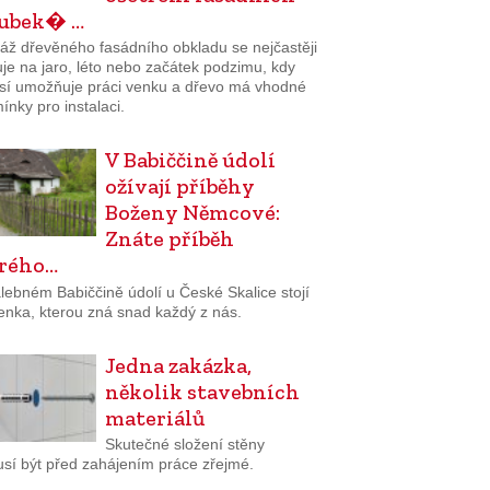
lubek� …
áž dřevěného fasádního obkladu se nejčastěji
je na jaro, léto nebo začátek podzimu, kdy
sí umožňuje práci venku a dřevo má vhodné
nky pro instalaci.
V Babiččině údolí
ožívají příběhy
Boženy Němcové:
Znáte příběh
rého…
lebném Babiččině údolí u České Skalice stojí
enka, kterou zná snad každý z nás.
Jedna zakázka,
několik stavebních
materiálů
Skutečné složení stěny
sí být před zahájením práce zřejmé.