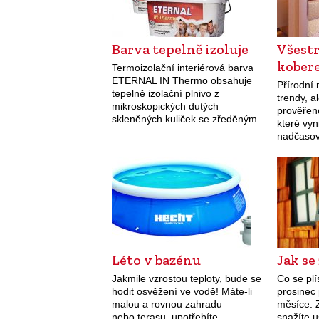
Barva tepelně izoluje
Všest
kober
Termoizolační interiérová barva
ETERNAL IN Thermo obsahuje
Přírodní 
tepelně izolační plnivo z
trendy, a
mikroskopických dutých
prověřené
skleněných kuliček se zředěným
které vyn
vzduchem. Skleněný povrch
nadčasov
odráží teplo, vzduch tepelně
TopStone
izoluje. Tato barva funguje
výhody k
podobně jako pěnový polystyren.
pevnost a
Nátěr barvou ETERNAL…
položit i
Léto v bazénu
Jak se
Jakmile vzrostou teploty, bude se
Co se plí
hodit osvěžení ve vodě! Máte-li
prosinec 
malou a rovnou zahradu
měsíce. 
nebo terasu, upotřebíte
snažíte u