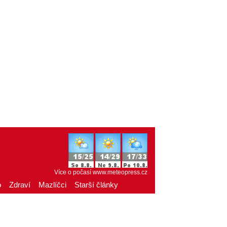
Více o počasí
www.meteopress.cz
o
Zdraví
Mazlíčci
Starší články