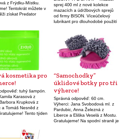
ová z Frýdku-Místku.
sprej 400 ml z nové kolekce
eme! Tentokrát můžete v
mazacích a údržbových sprejů
ěži získat Predator
od firmy BISON. Víceúčelový
Junior.
lubrikant pro dlouhodobé použití
ve vaší práci, domácnosti i
garáži. Je vhodný na kovy a
plasty.…
vá kosmetika pro
“Samochodky”
herce!
úklidové botky pro tři
výherce!
odpověď: tuhý šampón.
 Kamila Karasová z
Správná odpověď: 60 cm.
 Barbora Krupková z
Výherci: Jana Svobodová ml. z
 a Tomáš Nesněd z
Pardubic, Anna Železná z
Gratulujeme! Tento týden
Liberce a Eliška Veselá z Mostu.
máme připravenou
Gratulujeme! Na spodní straně je
 vlasovou kosmetiku
našitá hustá SASANKA, jakou
řírodní oliva. Tato
znáte z našich ostatních výrobků,
která zachytí…