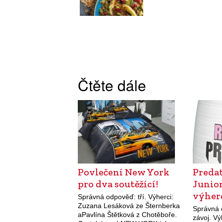
Čtěte dále
Povlečení New York
Preda
pro dva soutěžící!
Junio
výher
Správná odpověď: tří. Výherci:
Zuzana Lesáková ze Šternberka
Správná 
aPavlína Štětková z Chotěboře.
závoj. V