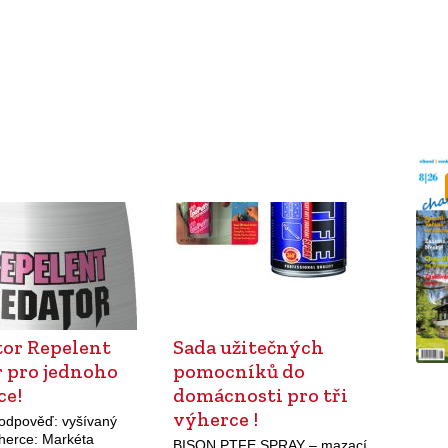
tor Repelent
Sada užitečných
r pro jednoho
pomocníků do
ce!
domácnosti pro tři
výherce !
odpověď: vyšívaný
ýherce: Markéta
BISON PTFE SPRAY – mazací