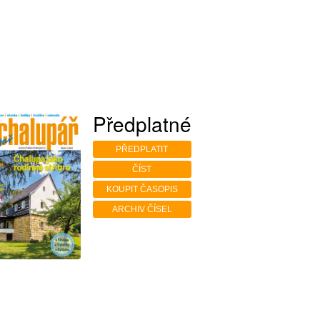
Předplatné
PŘEDPLATIT
ČÍST
KOUPIT ČASOPIS
ARCHIV ČÍSEL