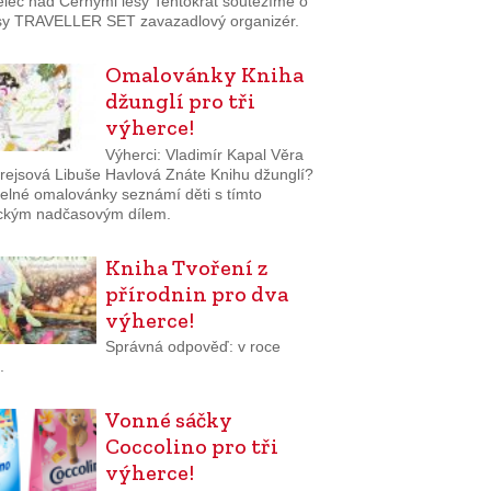
elec nad Černými lesy Tentokrát soutěžíme o
sy TRAVELLER SET zavazadlový organizér.
Omalovánky Kniha
džunglí pro tři
výherce!
Výherci: Vladimír Kapal Věra
rejsová Libuše Havlová Znáte Knihu džunglí?
elné omalovánky seznámí děti s tímto
ickým nadčasovým dílem.
Kniha Tvoření z
přírodnin pro dva
výherce!
Správná odpověď: v roce
.
Vonné sáčky
Coccolino pro tři
výherce!