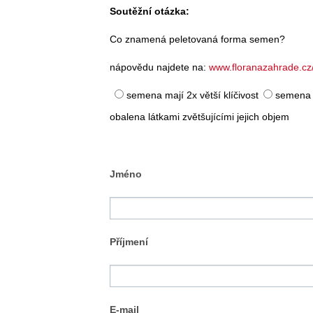
Soutěžní otázka:
Co znamená peletovaná forma semen?
nápovědu najdete na:
www.floranazahrade.cz
semena mají 2x větší klíčivost
semena 
obalena látkami zvětšujícími jejich objem
Jméno
Příjmení
E-mail