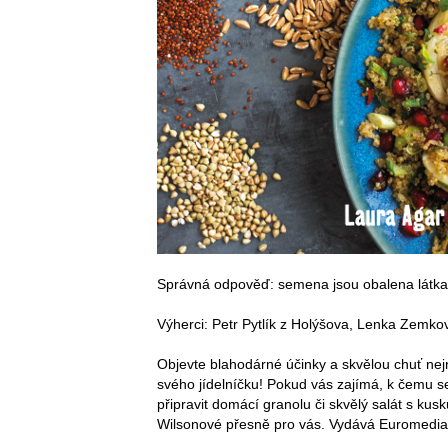
Správná odpověď: semena jsou obalena látkami
Výherci: Petr Pytlík z Holýšova, Lenka Zemko
Objevte blahodárné účinky a skvělou chuť nejr
svého jídelníčku! Pokud vás zajímá, k čemu s
připravit domácí granolu či skvělý salát s kus
Wilsonové přesně pro vás. Vydává Euromedia G