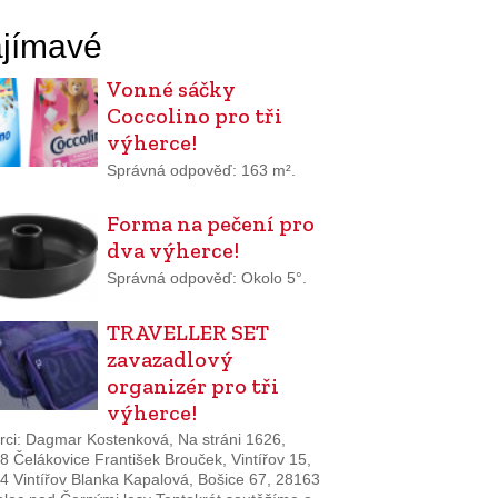
jímavé
Vonné sáčky
Coccolino pro tři
výherce!
Správná odpověď: 163 m².
Forma na pečení pro
dva výherce!
Správná odpověď: Okolo 5°.
TRAVELLER SET
zavazadlový
organizér pro tři
výherce!
rci: Dagmar Kostenková, Na stráni 1626,
8 Čelákovice František Brouček, Vintířov 15,
4 Vintířov Blanka Kapalová, Bošice 67, 28163