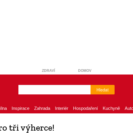
ZDRAVÍ
DOMOV
Hledat
ílna
Inspirace
Zahrada
Interiér
Hospodaření
Kuchyně
Aut
o tři výherce!