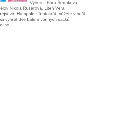
Výherci: Bára Šrámková,
tějov Nikola Rušarová, Liteň Věra
rejsová, Humpolec Tentokrát můžete v naší
ěži vyhrát dvě balení vonných sáčků
olino.