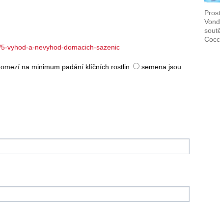
Pros
Vond
sout
Cocc
/5-vyhod-a-nevyhod-domacich-sazenic
omezí na minimum padání klíčních rostlin
semena jsou