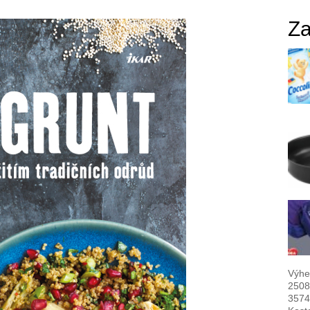
Za
Výhe
2508
3574