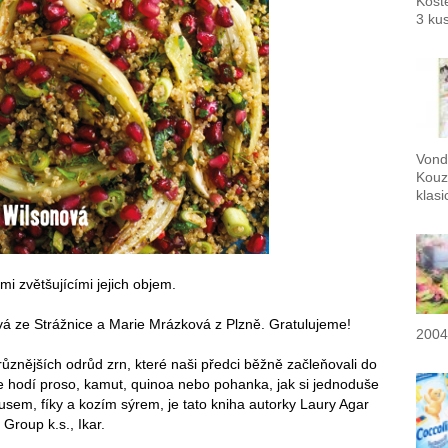
Kost
3 ku
Vond
Kouz
klas
 zvětšujícími jejich objem.
vá ze Strážnice a Marie Mrázková z Plzně. Gratulujeme!
2004
ůznějších odrůd zrn, které naši předci běžně začleňovali do
e hodí proso, kamut, quinoa nebo pohanka, jak si jednoduše
kusem, fíky a kozím sýrem, je tato kniha autorky Laury Agar
roup k.s., Ikar.