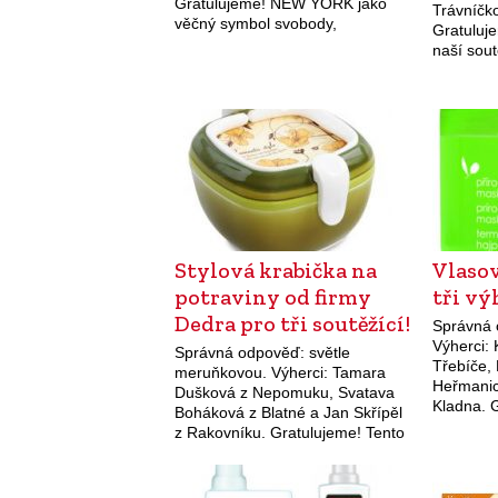
Gratulujeme! NEW YORK jako
Trávníčk
věčný symbol svobody,
Gratuluj
nezávislostil a snílků – nyní může
naší sout
vstoupit do Vašich ložnic. Povlak
Repelent 
na přikrývku tvoří nápaditá
koláž…
Stylová krabička na
Vlaso
potraviny od firmy
tři vý
Dedra pro tři soutěžící!
Správná 
Výherci:
Správná odpověď: světle
Třebíče,
meruňkovou. Výherci: Tamara
Heřmanic
Dušková z Nepomuku, Svatava
Kladna. 
Boháková z Blatné a Jan Skřípěl
pro vás 
z Rakovníku. Gratulujeme! Tento
soutěž o
týden můžete v naší soutěži
ZIAJA – p
získat roztomilou stylovou
řada…
krabičku na svačinu od firmy