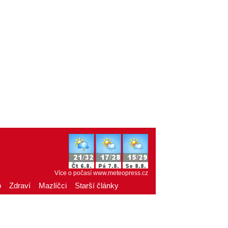
Více o počasí
www.meteopress.cz
o
Zdraví
Mazlíčci
Starší články