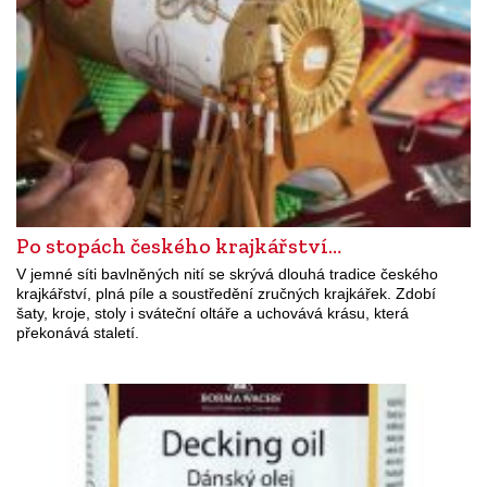
Po stopách českého krajkářství…
V jemné síti bavlněných nití se skrývá dlouhá tradice českého
krajkářství, plná píle a soustředění zručných krajkářek. Zdobí
šaty, kroje, stoly i sváteční oltáře a uchovává krásu, která
překonává staletí.