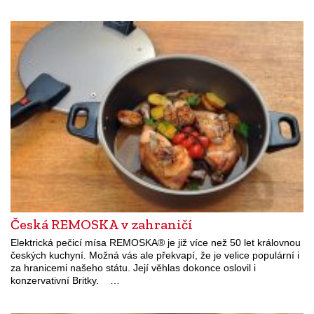
Česká REMOSKA v zahraničí
Elektrická pečicí mísa REMOSKA® je již více než 50 let královnou
českých kuchyní. Možná vás ale překvapí, že je velice populární i
za hranicemi našeho státu. Její věhlas dokonce oslovil i
konzervativní Britky. …