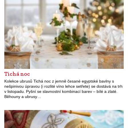
Tichá noc
Kolekce ubrusů Tichá noc z jemně česané egyptské bavlny s
nešpinivou úpravou (i rozlité víno lehce setřete) se dostává na trh
v listopadu. Pyšní se slavnostní kombinací barev – bílé a zlaté.
Běhouny a ubrusy…