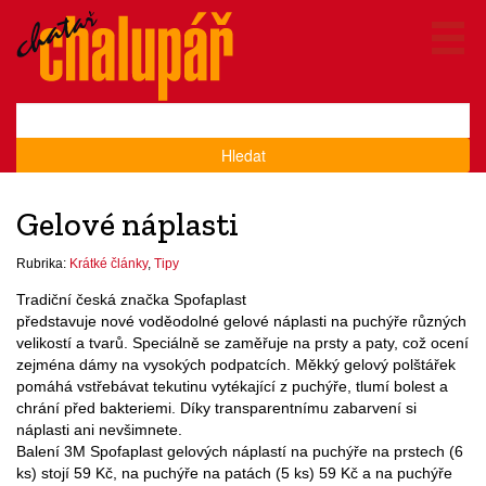
Hledat
Gelové náplasti
Rubrika:
Krátké články
,
Tipy
Tradiční česká značka Spofaplast
představuje nové voděodolné gelové náplasti na puchýře různých
velikostí a tvarů. Speciálně se zaměřuje na prsty a paty, což ocení
zejména dámy na vysokých podpatcích. Měkký gelový polštářek
pomáhá vstřebávat tekutinu vytékající z puchýře, tlumí bolest a
chrání před bakteriemi. Díky transparentnímu zabarvení si
náplasti ani nevšimnete.
Balení 3M Spofaplast gelových náplastí na puchýře na prstech (6
ks) stojí 59 Kč, na puchýře na patách (5 ks) 59 Kč a na puchýře