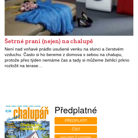
Šetrné praní (nejen) na chalupě
Není nad voňavé prádlo usušené venku na slunci a čerstvém
vzduchu. Často si ho bereme z domova s sebou na chalupu,
protože přes týden nemáme čas a tady si můžeme žehlicí prkno
rozložit na terase…
Předplatné
PŘEDPLATIT
ČÍST