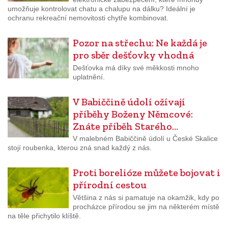
umožňuje kontrolovat chatu a chalupu na dálku? Ideální je
ochranu rekreační nemovitosti chytře kombinovat.
Pozor na střechu: Ne každá je
pro sběr dešťovky vhodná
Dešťovka má díky své měkkosti mnoho
uplatnění.
V Babiččině údolí ožívají
příběhy Boženy Němcové:
Znáte příběh Starého…
V malebném Babiččině údolí u České Skalice
stojí roubenka, kterou zná snad každý z nás.
Proti borelióze můžete bojovat i
přírodní cestou
Většina z nás si pamatuje na okamžik, kdy po
procházce přírodou se jim na některém místě
na těle přichytilo klíště.