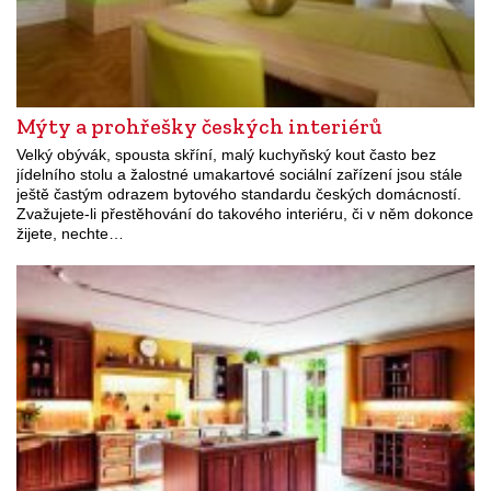
Mýty a prohřešky českých interiérů
Velký obývák, spousta skříní, malý kuchyňský kout často bez
jídelního stolu a žalostné umakartové sociální zařízení jsou stále
ještě častým odrazem bytového standardu českých domácností.
Zvažujete-li přestěhování do takového interiéru, či v něm dokonce
žijete, nechte…