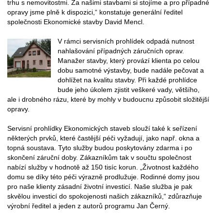
trhu s nemovitostmi. Za našimi stavbami si stojíme a pro případné
opravy jsme plně k dispozici,“ konstatuje generální ředitel
společnosti Ekonomické stavby David Mencl.
V rámci servisních prohlídek odpadá nutnost
nahlašování případných záručních oprav.
Manažer stavby, který provází klienta po celou
dobu samotné výstavby, bude nadále pečovat a
dohlížet na kvalitu stavby. Při každé prohlídce
bude jeho úkolem zjistit veškeré vady, většího,
ale i drobného rázu, které by mohly v budoucnu způsobit složitější
opravy.
Servisní prohlídky Ekonomických staveb slouží také k seřízení
některých prvků, které častější péči vyžadují, jako např. okna a
topná soustava. Tyto služby budou poskytovány zdarma i po
skončení záruční doby. Zákazníkům tak v součtu společnost
nabízí služby v hodnotě až 150 tisíc korun. „Životnost každého
domu se díky této péči výrazně prodlužuje. Rodinné domy jsou
pro naše klienty zásadní životní investicí. Naše služba je pak
skvělou investicí do spokojenosti našich zákazníků,“ zdůrazňuje
výrobní ředitel a jeden z autorů programu Jan Černý.