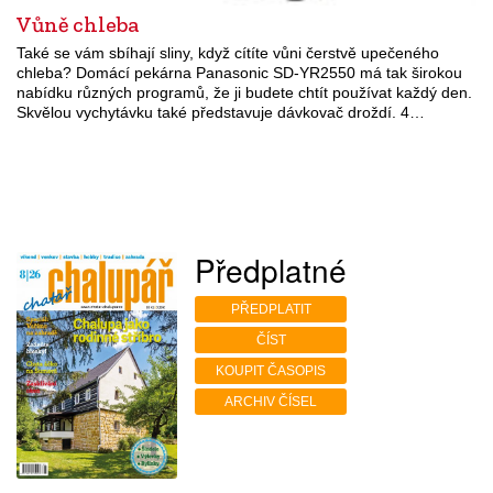
Vůně chleba
Také se vám sbíhají sliny, když cítíte vůni čerstvě upečeného
chleba? Domácí pekárna Panasonic SD-YR2550 má tak širokou
nabídku různých programů, že ji budete chtít používat každý den.
Skvělou vychytávku také představuje dávkovač droždí. 4…
Předplatné
PŘEDPLATIT
ČÍST
KOUPIT ČASOPIS
ARCHIV ČÍSEL