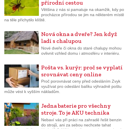
přírodní cestou
Většina z nás si pamatuje na okamžik, kdy po
procházce přírodou se jim na některém místě
na těle přichytilo klíště.
Nová okna a dveře? Jen když
ladí s chalupou
Nové dveře či okna do staré chalupy mohou
ovlivnit vzhled domu i atmosféru v interiéru.
Pošta vs. kurýr: proč se vyplatí
srovnávat ceny online
Proč porovnávat ceny před odesláním Zvyk
využívat pro odeslání balíku výhradně poštu
může vést k vyšším nákladům.
Jedna baterie pro všechny
stroje. To je AKU technika
Nebaví vás při práci na zahradě řešit benzin
do strojů, ani za sebou nechcete tahat