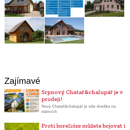
Zajímavé
Srpnový Chatař&chalupář je v
prodeji!
Nový Chatař&chalupář je ode dneška na
stáncích.
Proti borelióze můžete bojovat i