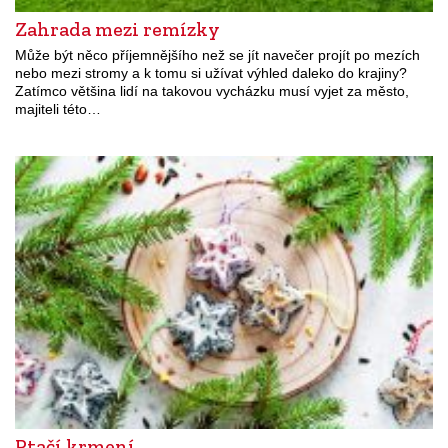
Zahrada mezi remízky
Může být něco příjemnějšího než se jít navečer projít po mezích
nebo mezi stromy a k tomu si užívat výhled daleko do krajiny?
Zatímco většina lidí na takovou vycházku musí vyjet za město,
majiteli této…
Ptačí krmení