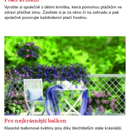
Vyrobte si společně s dětmi krmítka, která pomohou ptáčkům ve
zdraví přečkat zimu. Zavěste si je za okno či na zahradu a pak
společně pozorujte každodenní ptačí hostinu.
Pro nejkrásnější balkon
Klasické balkonové květiny jsou díky šlechtitelům stále krásnější.