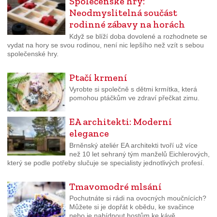
Společenské hry:
Neodmyslitelná součást
rodinné zábavy na horách
Když se blíží doba dovolené a rozhodnete se
vydat na hory se svou rodinou, není nic lepšího než vzít s sebou
společenské hry.
Ptačí krmení
Vyrobte si společně s dětmi krmítka, která
pomohou ptáčkům ve zdraví přečkat zimu.
EA architekti: Moderní
elegance
Brněnský ateliér EA architekti tvoří už více
než 10 let sehraný tým manželů Eichlerových,
který se podle potřeby slučuje se specialisty jednotlivých profesí.
Tmavomodré mlsání
Pochutnáte si rádi na ovocných moučnících?
Můžete si je dopřát k obědu, ke svačince
nebo je nabídnout hostům ke kávě.