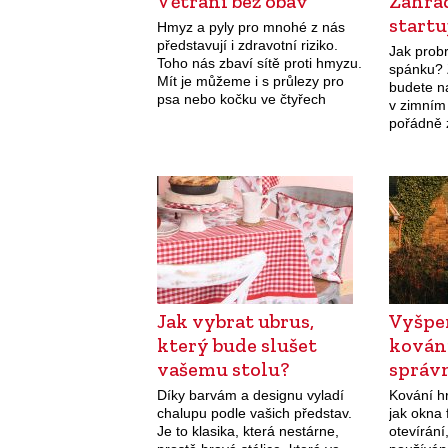
Větrání bez obav
Zahrá
startu
Hmyz a pyly pro mnohé z nás
představují i zdravotní riziko.
Jak prob
Toho nás zbaví sítě proti hmyzu.
spánku? 
Mít je můžeme i s průlezy pro
budete n
psa nebo kočku ve čtyřech
v zimním
variantách otevírání dvířek:
pořádně 
otevřeno ven, otevřeno…
kvetoucíc
ověšenýc
jednoduc
Jak vybrat ubrus,
Vyšpe
který bude slušet
kování
vašemu stolu?
správ
Díky barvám a designu vyladí
Kování hr
chalupu podle vašich představ.
jak okna 
Je to klasika, která nestárne,
otevírání