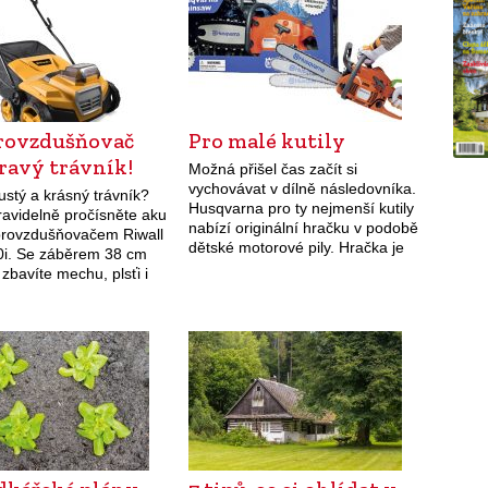
rovzdušňovač
Pro malé kutily
ravý trávník!
Možná přišel čas začít si
vychovávat v dílně následovníka.
ustý a krásný trávník?
Husqvarna pro ty nejmenší kutily
ravidelně pročísněte aku
nabízí originální hračku v podobě
provzdušňovačem Riwall
dětské motorové pily. Hračka je
i. Se záběrem 38 cm
téměř dokonalou napodobeninou
 zbavíte mechu, plsťi i
pravé motorové pily a je určena
 půdy. Velkými
pro děti…
mi jsou bezuhlíkový
werMax, pět úrovní…