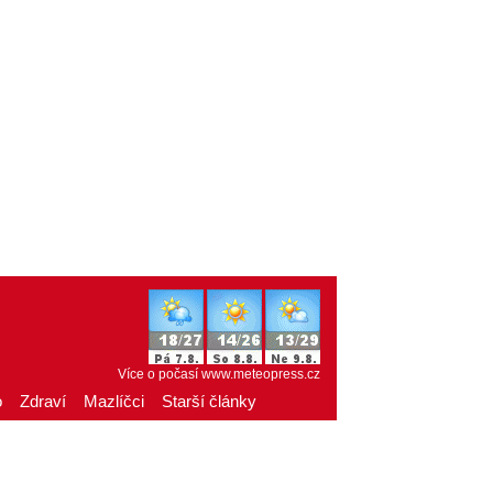
Více o počasí
www.meteopress.cz
o
Zdraví
Mazlíčci
Starší články