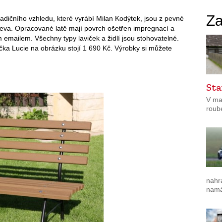
Za
tradičního vzhledu, které vyrábí Milan Kodýtek, jsou z pevné
eva. Opracované latě mají povrch ošetřen impregnací a
 emailem. Všechny typy laviček a židlí jsou stohovatelné.
čka Lucie na obrázku stojí 1 690 Kč. Výrobky si můžete
Sta
V ma
roub
nahr
namá