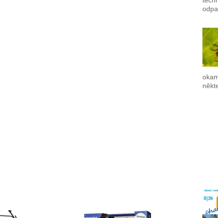
techn
odpa
okam
někte