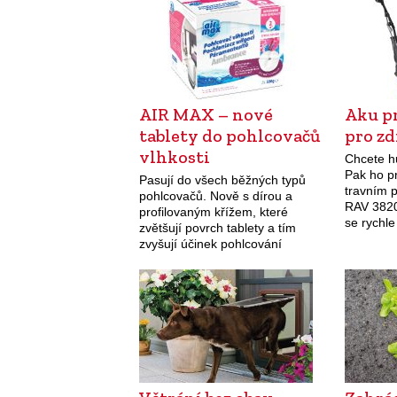
AIR MAX – nové
Aku p
tablety do pohlcovačů
pro zd
vlhkosti
Chcete h
Pak ho p
Pasují do všech běžných typů
travním 
pohlcovačů. Nově s dírou a
RAV 3820
profilovaným křížem, které
se rychle
zvětšují povrch tablety a tím
zhutněné
zvyšují účinek pohlcování
přednost
vlhkosti. Vzduch, který proudí
motor Po
kolem tablety se zvětšeným
povrchem je tak aktivněji zbaven
vlhkosti.…