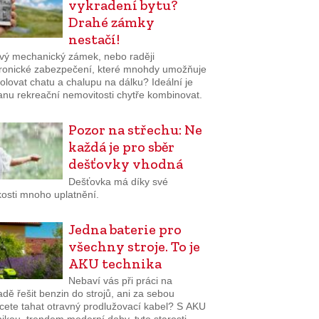
vykradení bytu?
Drahé zámky
nestačí!
ivý mechanický zámek, nebo raději
tronické zabezpečení, které mnohdy umožňuje
olovat chatu a chalupu na dálku? Ideální je
anu rekreační nemovitosti chytře kombinovat.
Pozor na střechu: Ne
každá je pro sběr
dešťovky vhodná
Dešťovka má díky své
osti mnoho uplatnění.
Jedna baterie pro
všechny stroje. To je
AKU technika
Nebaví vás při práci na
dě řešit benzin do strojů, ani za sebou
cete tahat otravný prodlužovací kabel? S AKU