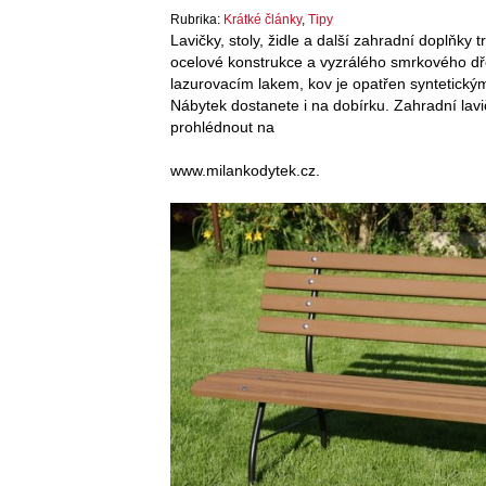
Rubrika:
Krátké články
,
Tipy
Lavičky, stoly, židle a další zahradní doplňky 
ocelové konstrukce a vyzrálého smrkového dř
lazurovacím lakem, kov je opatřen syntetickým
Nábytek dostanete i na dobírku. Zahradní lavi
prohlédnout na
www.milankodytek.cz.