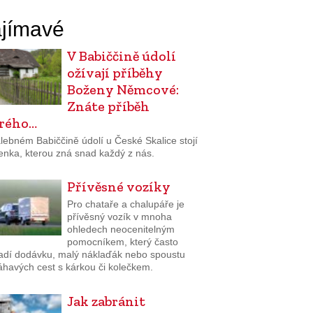
jímavé
V Babiččině údolí
ožívají příběhy
Boženy Němcové:
Znáte příběh
rého…
lebném Babiččině údolí u České Skalice stojí
enka, kterou zná snad každý z nás.
Přívěsné vozíky
Pro chataře a chalupáře je
přívěsný vozík v mnoha
ohledech neocenitelným
pomocníkem, který často
adí dodávku, malý náklaďák nebo spoustu
havých cest s kárkou či kolečkem.
Jak zabránit