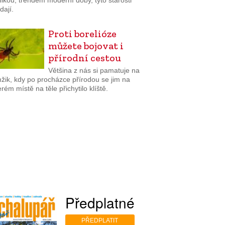
ikou, trendem moderní doby, tyto starosti
dají.
Proti borelióze
můžete bojovat i
přírodní cestou
Většina z nás si pamatuje na
žik, kdy po procházce přírodou se jim na
rém místě na těle přichytilo klíště.
Předplatné
PŘEDPLATIT