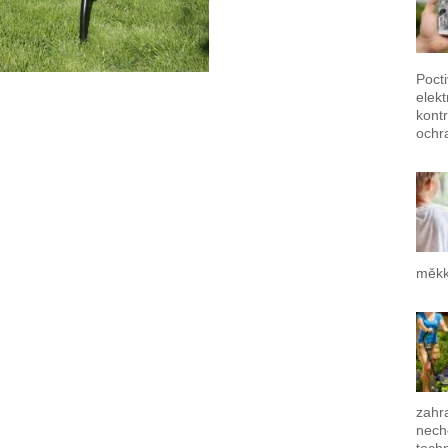
Poct
elek
kontr
ochr
měkk
zahra
nech