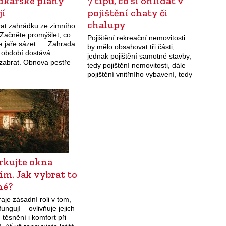
dkářské plány
7 tipů, co si ohlídat v
jí
pojištění chaty či
chalupy
rat zahrádku ze zimního
Začněte promýšlet, co
Pojištění rekreační nemovitosti
a jaře sázet. Zahrada
by mělo obsahovat tři části,
 období dostává
jednak pojištění samotné stavby,
zabrat. Obnova pestře
tedy pojištění nemovitosti, dále
h záhonů a rostlin
pojištění vnitřního vybavení, tedy
h šťavnatými plody není
pojištění domácnosti, a také
há a výsledky…
pojištění odpovědnosti z
vlastnictví nemovitosti.
rkujte okna
m. Jak vybrat to
né?
aje zásadní roli v tom,
fungují – ovlivňuje jejich
, těsnění i komfort při