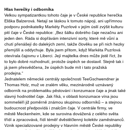
Hlas herečky i odborníka
Velkou sympatizantkou tohoto čaje je v České republice herečka
Eliška Balzerová. Netají se láskou k tomuto nápoji, ani upřímnou
podporu podnikatelky Markéty Puzrlové v jejím úsilí zvýšit kulturu
pití čaje v České republice: „Bez šálku dobrého čaje nezačnu ani
jeden den. Ráda si dopřávám intenzivní sorty, které mě vůní a
chutí přenášejí do dalekých zemí, takže člověku se při nich hezky
přemýšlí a oddychuje. Byla jsem přitom, když Markéta Puzrlová
otevírala čajovnu v Liberci. Její majitelka dnes může jistě říct, že
to bylo dobré rozhodnutí, protože úspěch se dostavil. Stejně tak i
já jsem přesvědčena, že úspěch bude mít i tato pražská
prodejna.“
Jednatelem německé centrály společnosti TeeGschwendner je
Thomas Holz, muž ve zralém věku, mezinárodně uznávaný
odborník na problematiku pěstování i konzumace čaje a jinak také
slavný hodnotitel čaje. Jak říká, v oblasti konzumace vína jsou
sommeliéři již poměrně známou skupinou odborníků – a stejnou
budoucnost předpovídá i znalcům čaje. V centrále firmy, ve
městě Meckenheim, kde se surovina dovážená z celého světa
třídí a zpracovává, řídí téměř dvěstěčlenný kolektiv zaměstnanců.
Vznik specializované prodejny v hlavním městě České republiky