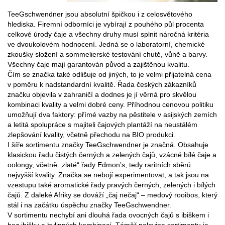
TeeGschwendner jsou absolutní špičkou i z celosvětového
hlediska. Firemní odborníci je vybírají z pouhého půl procenta
celkové úrody čaje a všechny druhy musí splnit náročná kritéria
ve dvoukolovém hodnocení. Jedná se o laboratorní, chemické
zkoušky složení a sommelierské testování chutě, vůně a barvy.
Všechny čaje mají garantován původ a zajištěnou kvalitu.
Čím se značka také odlišuje od jiných, to je velmi přijatelná cena
v poměru k nadstandardní kvalitě. Řada českých zákazníků
značku objevila v zahraničí a dodnes je jí věrná pro skvělou
kombinaci kvality a velmi dobré ceny. Příhodnou cenovou politiku
umožňují dva faktory: přímé vazby na pěstitele v asijských zemích
a letitá spolupráce s majiteli čajových plantáží na neustálém
zlepšování kvality, včetně přechodu na BIO produkci.
I šíře sortimentu značky TeeGschwendner je značná. Obsahuje
klasickou řadu čistých černých a zelených čajů, vzácné bílé čaje a
oolongy, včetně „zlaté“ řady Edmon’s, tedy raritních sběrů
nejvyšší kvality. Značka se nebojí experimentovat, a tak jsou na
vzestupu také aromatické řady pravých černých, zelených i bílých
čajů. Z daleké Afriky se dováží „čaj nečaj“ – medový rooibos, který
stál i na začátku úspěchu značky TeeGschwendner.
V sortimentu nechybí ani dlouhá řada ovocných čajů s ibiškem i
bez ibišku a bylinných kombinací. Téměř polovina sortimentu je