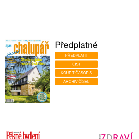
Předplatné
PŘEDPLATIT
ČÍST
KOUPIT ČASOPIS
ARCHIV ČÍSEL