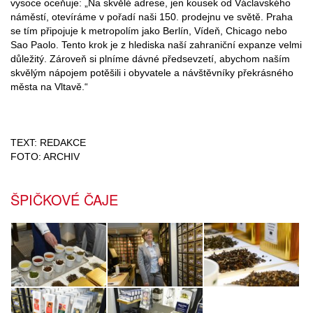
vysoce oceňuje: „Na skvělé adrese, jen kousek od Václavského
náměstí, otevíráme v pořadí naši 150. prodejnu ve světě. Praha
se tím připojuje k metropolím jako Berlín, Vídeň, Chicago nebo
Sao Paolo. Tento krok je z hlediska naší zahraniční expanze velmi
důležitý. Zároveň si plníme dávné předsevzetí, abychom naším
skvělým nápojem potěšili i obyvatele a návštěvníky překrásného
města na Vltavě.“
TEXT: REDAKCE
FOTO: ARCHIV
ŠPIČKOVÉ ČAJE