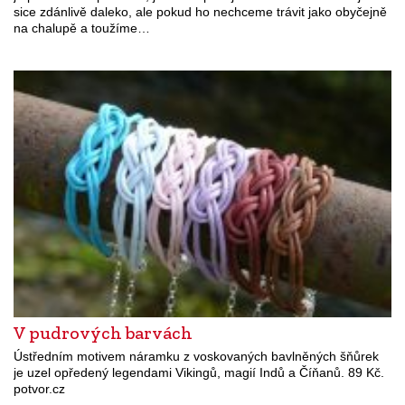
sice zdánlivě daleko, ale pokud ho nechceme trávit jako obyčejně
na chalupě a toužíme…
V pudrových barvách
Ústředním motivem náramku z voskovaných bavlněných šňůrek
je uzel opředený legendami Vikingů, magií Indů a Číňanů. 89 Kč.
potvor.cz