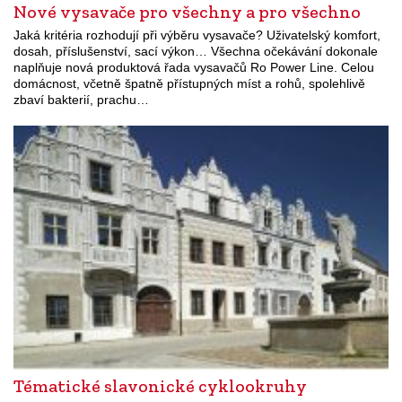
Nové vysavače pro všechny a pro všechno
Jaká kritéria rozhodují při výběru vysavače? Uživatelský komfort,
dosah, příslušenství, sací výkon… Všechna očekávání dokonale
naplňuje nová produktová řada vysavačů Ro Power Line. Celou
domácnost, včetně špatně přístupných míst a rohů, spolehlivě
zbaví bakterií, prachu…
Tématické slavonické cyklookruhy