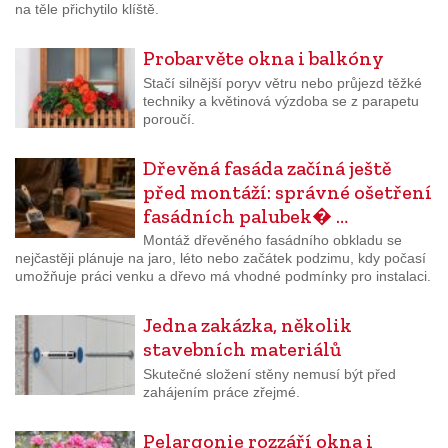
na těle přichytilo klíště.
Probarvěte okna i balkóny
Stačí silnější poryv větru nebo průjezd těžké
techniky a květinová výzdoba se z parapetu
poroučí.
Dřevěná fasáda začíná ještě
před montáží: správné ošetření
fasádních palubek� …
Montáž dřevěného fasádního obkladu se
nejčastěji plánuje na jaro, léto nebo začátek podzimu, kdy počasí
umožňuje práci venku a dřevo má vhodné podmínky pro instalaci.
Jedna zakázka, několik
stavebních materiálů
Skutečné složení stěny nemusí být před
zahájením práce zřejmé.
Pelargonie rozzáří okna i