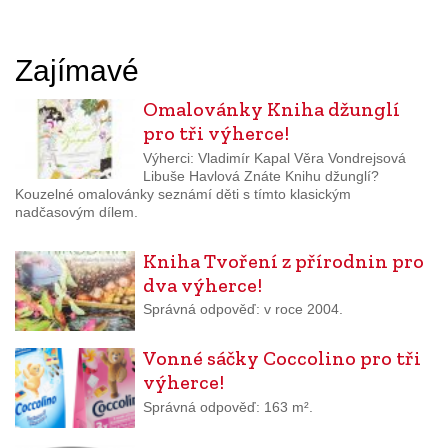
Zajímavé
Omalovánky Kniha džunglí
pro tři výherce!
Výherci: Vladimír Kapal Věra Vondrejsová
Libuše Havlová Znáte Knihu džunglí?
Kouzelné omalovánky seznámí děti s tímto klasickým
nadčasovým dílem.
Kniha Tvoření z přírodnin pro
dva výherce!
Správná odpověď: v roce 2004.
Vonné sáčky Coccolino pro tři
výherce!
Správná odpověď: 163 m².