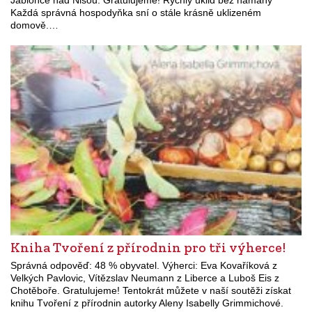
Každá správná hospodyňka sní o stále krásně uklizeném
domově.…
Kniha Tvoření z přírodnin pro tři výherce!
Správná odpověď: 48 % obyvatel. Výherci: Eva Kovaříková z
Velkých Pavlovic, Vítězslav Neumann z Liberce a Luboš Eis z
Chotěboře. Gratulujeme! Tentokrát můžete v naší soutěži získat
knihu Tvoření z přírodnin autorky Aleny Isabelly Grimmichové.