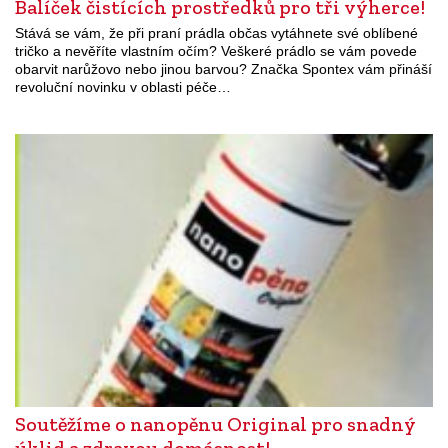
Balíček čistících prostředků pro tři výherce!
Stává se vám, že při praní prádla občas vytáhnete své oblíbené
tričko a nevěříte vlastním očím? Veškeré prádlo se vám povede
obarvit narůžovo nebo jinou barvou? Značka Spontex vám přináší
revoluční novinku v oblasti péče…
Soutěžíme o nanopěnu Original pro snadný
úklid a zdravou domácnost!