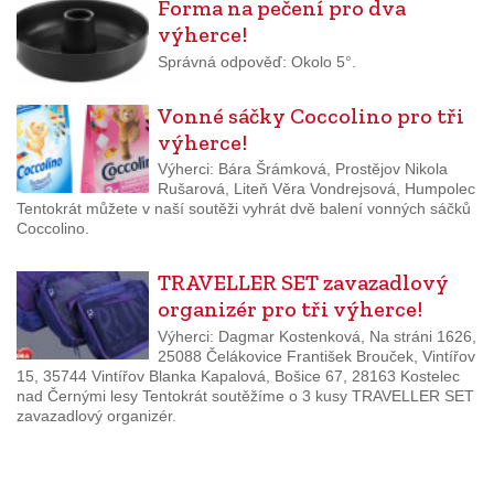
Forma na pečení pro dva
výherce!
Správná odpověď: Okolo 5°.
Vonné sáčky Coccolino pro tři
výherce!
Výherci: Bára Šrámková, Prostějov Nikola
Rušarová, Liteň Věra Vondrejsová, Humpolec
Tentokrát můžete v naší soutěži vyhrát dvě balení vonných sáčků
Coccolino.
TRAVELLER SET zavazadlový
organizér pro tři výherce!
Výherci: Dagmar Kostenková, Na stráni 1626,
25088 Čelákovice František Brouček, Vintířov
15, 35744 Vintířov Blanka Kapalová, Bošice 67, 28163 Kostelec
nad Černými lesy Tentokrát soutěžíme o 3 kusy TRAVELLER SET
zavazadlový organizér.