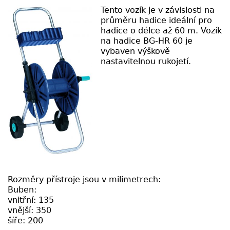
Tento vozík je v závislosti na
průměru hadice ideální pro
hadice o délce až 60 m. Vozík
na hadice BG-HR 60 je
vybaven výškově
nastavitelnou rukojetí.
Rozměry přístroje jsou v milimetrech:
Buben:
vnitřní: 135
vnější: 350
šíře: 200