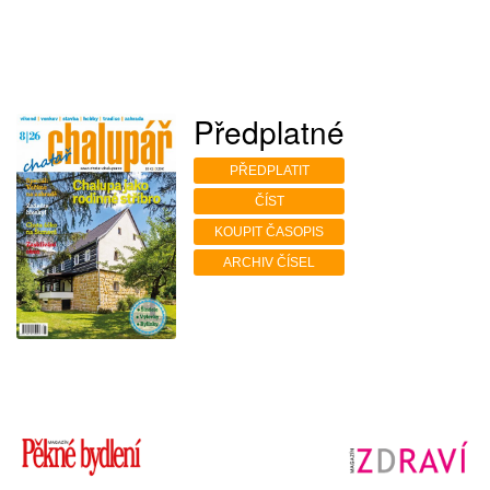
Předplatné
PŘEDPLATIT
ČÍST
KOUPIT ČASOPIS
ARCHIV ČÍSEL