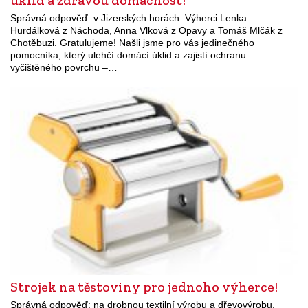
Správná odpověď: v Jizerských horách. Výherci:Lenka
Hurdálková z Náchoda, Anna Vlková z Opavy a Tomáš Mlčák z
Chotěbuzi. Gratulujeme! Našli jsme pro vás jedinečného
pomocníka, který ulehčí domácí úklid a zajistí ochranu
vyčištěného povrchu –…
Strojek na těstoviny pro jednoho výherce!
Správná odpověď: na drobnou textilní výrobu a dřevovýrobu.