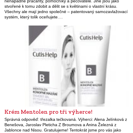
nenápadné pracanty, pomocníky a pečovatele. Jiné jsou jako
stvořené k tomu zdobit a dělit se s květinami o vlastní krásu.
Všechny ale mají jedno společné – patentovaný samozavlažovací
systém, který tolik oceňujete.…
Krém Mentolen pro tři výherce!
Správná odpověď: třezalka tečkovaná. Výherci: Alena Jelínková z
Benešova, Jaroslav Pleticha Z Broumova a Anina Železná z
Jablonce nad Nisou. Gratulujeme! Tentokrát jsme pro vás jako