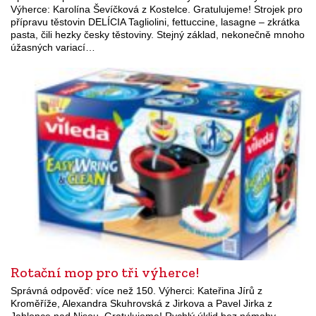
Výherce: Karolína Ševíčková z Kostelce. Gratulujeme! Strojek pro
přípravu těstovin DELÍCIA Tagliolini, fettuccine, lasagne – zkrátka
pasta, čili hezky česky těstoviny. Stejný základ, nekonečně mnoho
úžasných variací…
Rotační mop pro tři výherce!
Správná odpověď: více než 150. Výherci: Kateřina Jírů z
Kroměříže, Alexandra Skuhrovská z Jirkova a Pavel Jirka z
Jablonce nad Nisou. Gratulujeme! Rychlý úklid bez námahy