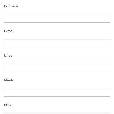
Příjmení
E-mail
Ulice
Město
PSČ