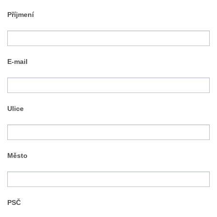
Příjmení
E-mail
Ulice
Město
PSČ