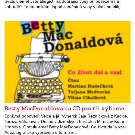
Gratulujeme! Jste alergičtí na dotírající vosy při posezení na
zahradě? Tento unikátní lapač zaměstná vosy v okolí natolik,…
Betty MacDonaldová na CD pro tři výherce!
Správná odpověď: Vejce a já. Výherci: Jája Řezníčková z Kačice,
Tereza Váhalová z Desné v Jizerských horách a Miroslav Kotar z
Hronova. Gratulujeme! Betty MacDonaldová: Co život dal a vzal
Autobiografická vyprávění o tom, že…