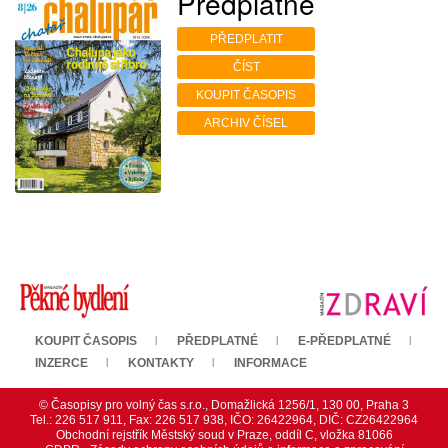
Předplatné
PŘEDPLATIT
ČÍST
KOUPIT ČASOPIS
ARCHIV ČÍSEL
KOUPIT ČASOPIS
PŘEDPLATNÉ
E-PŘEDPLATNÉ
INZERCE
KONTAKTY
INFORMACE
© Časopisy pro volný čas s.r.o., Domažlická 1256/1, 130 00, Praha 3
Tel.: 226 517 911, Fax: 226 517 938, IČO: 26422964, DIČ: CZ26422964
Obchodní rejstřík Městský soud v Praze, oddíl C, vložka 81066