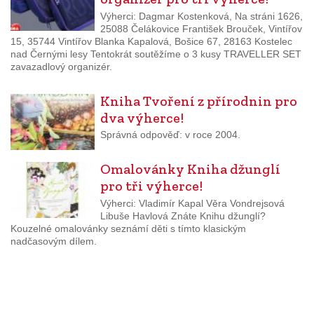
Výherci: Dagmar Kostenková, Na stráni 1626,
25088 Čelákovice František Brouček, Vintířov
15, 35744 Vintířov Blanka Kapalová, Bošice 67, 28163 Kostelec
nad Černými lesy Tentokrát soutěžíme o 3 kusy TRAVELLER SET
zavazadlový organizér.
Kniha Tvoření z přírodnin pro
dva výherce!
Správná odpověď: v roce 2004.
Omalovánky Kniha džunglí
pro tři výherce!
Výherci: Vladimír Kapal Věra Vondrejsová
Libuše Havlová Znáte Knihu džunglí?
Kouzelné omalovánky seznámí děti s tímto klasickým
nadčasovým dílem.