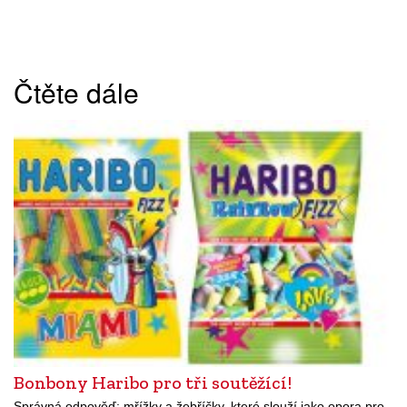
Čtěte dále
Bonbony Haribo pro tři soutěžící!
Správná odpověď: mřížky a žebříčky, které slouží jako opora pro