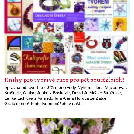
Knihy pro tvořivé ruce pro pět soutěžících!
Správná odpověď: o 60 % méně vody. Výherci: Ilona Vejvodová z
Krušovic, Otakar Janků z Boskovic, David Jarský ze Strážnice,
Lenka Eichlová z Varnsdorfu a Aneta Horová ze Žatce.
Gratulujeme! Tento týden můžete v naší…