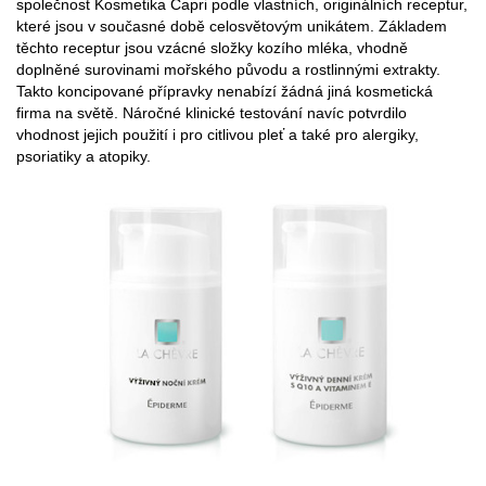
společnost Kosmetika Capri podle vlastních, originálních receptur,
které jsou v současné době celosvětovým unikátem. Základem
těchto receptur jsou vzácné složky kozího mléka, vhodně
doplněné surovinami mořského původu a rostlinnými extrakty.
Takto koncipované přípravky nenabízí žádná jiná kosmetická
firma na světě. Náročné klinické testování navíc potvrdilo
vhodnost jejich použití i pro citlivou pleť a také pro alergiky,
psoriatiky a atopiky.