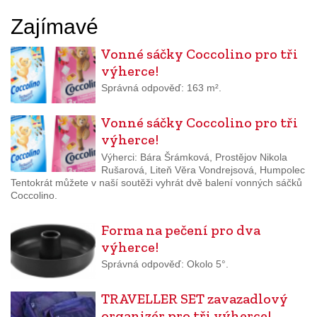
Zajímavé
Vonné sáčky Coccolino pro tři
výherce!
Správná odpověď: 163 m².
Vonné sáčky Coccolino pro tři
výherce!
Výherci: Bára Šrámková, Prostějov Nikola
Rušarová, Liteň Věra Vondrejsová, Humpolec
Tentokrát můžete v naší soutěži vyhrát dvě balení vonných sáčků
Coccolino.
Forma na pečení pro dva
výherce!
Správná odpověď: Okolo 5°.
TRAVELLER SET zavazadlový
organizér pro tři výherce!