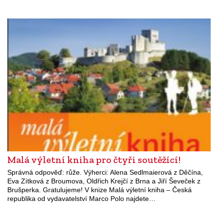
Malá výletní kniha pro čtyři soutěžící!
Správná odpověď: růže. Výherci: Alena Sedlmaierová z Děčína,
Eva Zítková z Broumova, Oldřich Krejčí z Brna a Jiří Ševeček z
Brušperka. Gratulujeme! V knize Malá výletní kniha – Česká
republika od vydavatelství Marco Polo najdete…