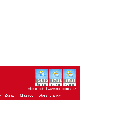
Více o počasí
www.meteopress.cz
o
Zdraví
Mazlíčci
Starší články