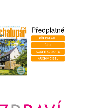
Předplatné
PŘEDPLATIT
ČÍST
KOUPIT ČASOPIS
ARCHIV ČÍSEL