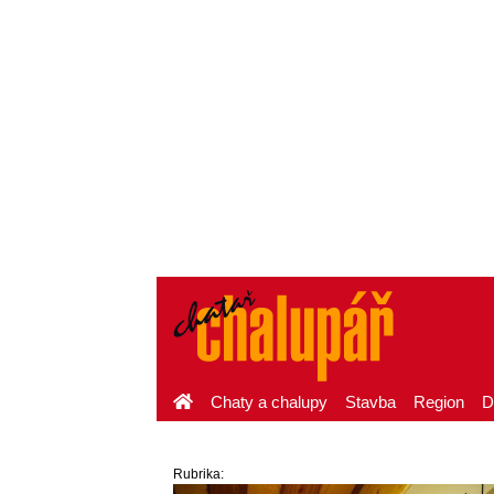
Chaty a chalupy
Stavba
Region
D
Rubrika: