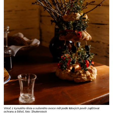
Vrkoč z kynutého těsta a sušeného ovoce měl podle lidových pověr zajišťovat
ochranu a štěstí, foto: Shutterstock