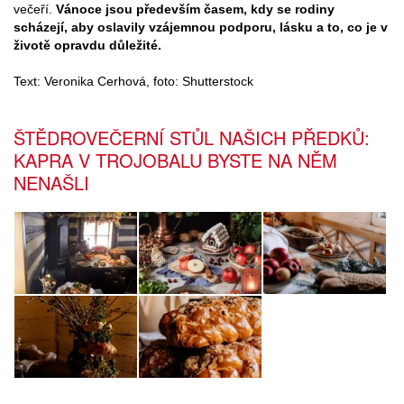
večeří.
Vánoce jsou především časem, kdy se rodiny
scházejí, aby oslavily vzájemnou podporu, lásku a to, co je v
životě opravdu důležité.
Text: Veronika Cerhová, foto: Shutterstock
ŠTĚDROVEČERNÍ STŮL NAŠICH PŘEDKŮ:
KAPRA V TROJOBALU BYSTE NA NĚM
NENAŠLI