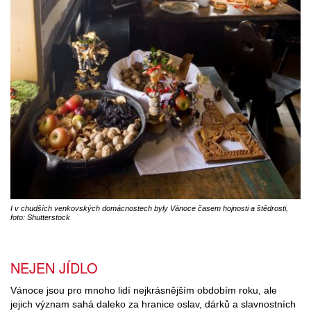
I v chudších venkovských domácnostech byly Vánoce časem hojnosti a štědrosti,
foto: Shutterstock
NEJEN JÍDLO
Vánoce jsou pro mnoho lidí nejkrásnějším obdobím roku, ale
jejich význam sahá daleko za hranice oslav, dárků a slavnostních