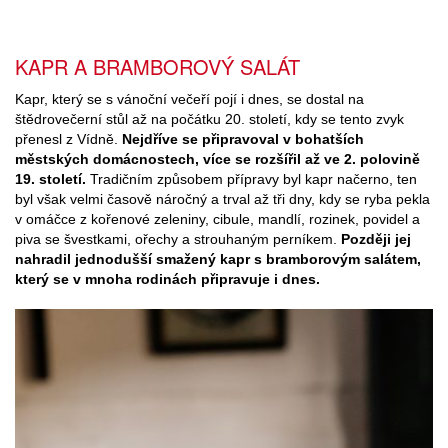
KAPR A BRAMBOROVÝ SALÁT
Kapr, který se s vánoční večeří pojí i dnes, se dostal na
štědrovečerní stůl až na počátku 20. století, kdy se tento zvyk
přenesl z Vídně.
Nejdříve se připravoval v bohatších
městských domácnostech, více se rozšířil až ve 2. polovině
19. století.
Tradičním způsobem přípravy byl kapr načerno, ten
byl však velmi časově náročný a trval až tři dny, kdy se ryba pekla
v omáčce z kořenové zeleniny, cibule, mandlí, rozinek, povidel a
piva se švestkami, ořechy a strouhaným perníkem.
Později jej
nahradil jednodušší smažený kapr s bramborovým salátem,
který se v mnoha rodinách připravuje i dnes.