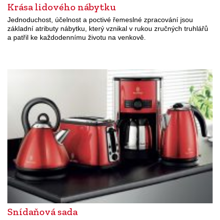
Krása lidového nábytku
Jednoduchost, účelnost a poctivé řemeslné zpracování jsou
základní atributy nábytku, který vznikal v rukou zručných truhlářů
a patřil ke každodennímu životu na venkově.
Snídaňová sada