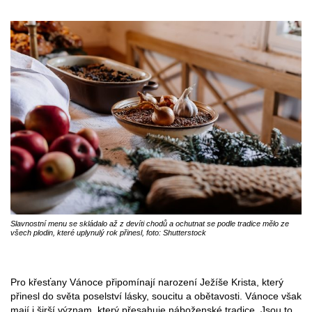
Slavnostní menu se skládalo až z devíti chodů a ochutnat se podle tradice mělo ze
všech plodin, které uplynulý rok přinesl, foto: Shutterstock
Pro křesťany Vánoce připomínají narození Ježíše Krista, který
přinesl do světa poselství lásky, soucitu a obětavosti. Vánoce však
mají i širší význam, který přesahuje náboženské tradice. Jsou to