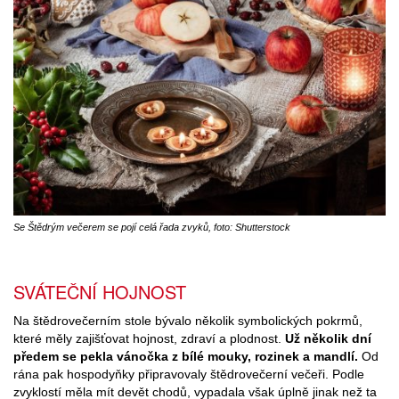
Se Štědrým večerem se pojí celá řada zvyků, foto: Shutterstock
SVÁTEČNÍ HOJNOST
Na štědrovečerním stole bývalo několik symbolických pokrmů,
které měly zajišťovat hojnost, zdraví a plodnost.
Už několik dní
předem se pekla vánočka z bílé mouky, rozinek a mandlí.
Od
rána pak hospodyňky připravovaly štědrovečerní večeři. Podle
zvyklostí měla mít devět chodů, vypadala však úplně jinak než ta