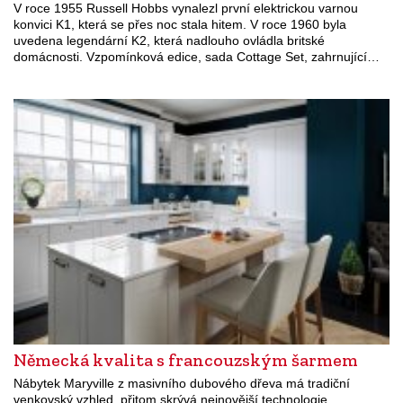
V roce 1955 Russell Hobbs vynalezl první elektrickou varnou
konvici K1, která se přes noc stala hitem. V roce 1960 byla
uvedena legendární K2, která nadlouho ovládla britské
domácnosti. Vzpomínková edice, sada Cottage Set, zahrnující…
Německá kvalita s francouzským šarmem
Nábytek Maryville z masivního dubového dřeva má tradiční
venkovský vzhled, přitom skrývá nejnovější technologie.