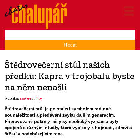
Hledat
Štědrovečerní stůl našich
předků: Kapra v trojobalu byste
na něm nenašli
Rubrika:
rss-feed
,
Tipy
Štědrovečerní stůl je po staletí symbolem rodinné
sounáležitosti a předávání zvyků dalším generacím.
Připravované pokrmy měly symbolický význam a byly
spojené s různými rituály, které vybízely k hojnosti, zdraví a
štěstí v nadcházejícím roce.