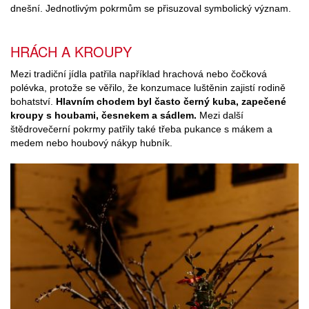
dnešní. Jednotlivým pokrmům se přisuzoval symbolický význam.
HRÁCH A KROUPY
Mezi tradiční jídla patřila například hrachová nebo čočková
polévka, protože se věřilo, že konzumace luštěnin zajistí rodině
bohatství.
Hlavním chodem byl často černý kuba, zapečené
kroupy s houbami, česnekem a sádlem.
Mezi další
štědrovečerní pokrmy patřily také třeba pukance s mákem a
medem nebo houbový nákyp hubník.