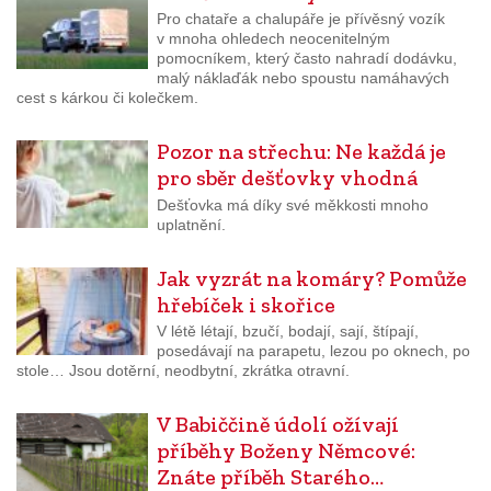
Pro chataře a chalupáře je přívěsný vozík
v mnoha ohledech neocenitelným
pomocníkem, který často nahradí dodávku,
malý náklaďák nebo spoustu namáhavých
cest s kárkou či kolečkem.
Pozor na střechu: Ne každá je
pro sběr dešťovky vhodná
Dešťovka má díky své měkkosti mnoho
uplatnění.
Jak vyzrát na komáry? Pomůže
hřebíček i skořice
V létě létají, bzučí, bodají, sají, štípají,
posedávají na parapetu, lezou po oknech, po
stole… Jsou dotěrní, neodbytní, zkrátka otravní.
V Babiččině údolí ožívají
příběhy Boženy Němcové:
Znáte příběh Starého…