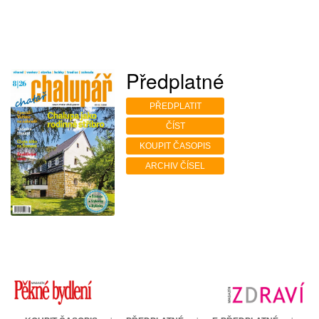
Předplatné
PŘEDPLATIT
ČÍST
KOUPIT ČASOPIS
ARCHIV ČÍSEL