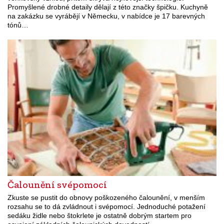
Promyšlené drobné detaily dělají z této značky špičku. Kuchyně
na zakázku se vyrábějí v Německu, v nabídce je 17 barevných
tónů…
Čalounění svépomocí
Zkuste se pustit do obnovy poškozeného čalounění, v menším
rozsahu se to dá zvládnout i svépomocí. Jednoduché potažení
sedáku židle nebo štokrlete je ostatně dobrým startem pro