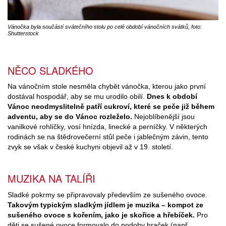
Vánočka byla součástí svátečního stolu po celé období vánočních svátků, foto:
Shutterstock
NĚCO SLADKÉHO
Na vánočním stole nesměla chybět vánočka, kterou jako první
dostával hospodář, aby se mu urodilo obilí.
Dnes k období
Vánoc neodmyslitelně patří cukroví, které se peče již během
adventu, aby se do Vánoc rozleželo.
Nejoblíbenější jsou
vanilkové rohlíčky, vosí hnízda, linecké a perníčky. V některých
rodinách se na štědrovečerní stůl peče i jablečným závin, tento
zvyk se však v české kuchyni objevil až v 19. století.
MUZIKA NA TALÍŘI
Sladké pokrmy se připravovaly především ze sušeného ovoce.
Takovým typickým sladkým jídlem je muzika – kompot ze
sušeného ovoce s kořením, jako je skořice a hřebíček.
Pro
děti se sušené ovoce formovalo do podoby hraček (např.