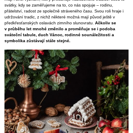
svátky, kdy se zaměřujeme na to, co nás spojuje – rodinu,
přátelství, radost ze společně stráveného času. Svou roli hraje i
udržování tradic, z nichž některé možná mají původ ještě v
předkřesťanských oslavách zimního slunovratu.
Ačkoliv se
v průběhu let mnohé změnilo a proměňuje se i podoba
sváteční tabule, duch Vánoc, rodinné sounáležitosti a
symbolika zůstávají stále stejné.