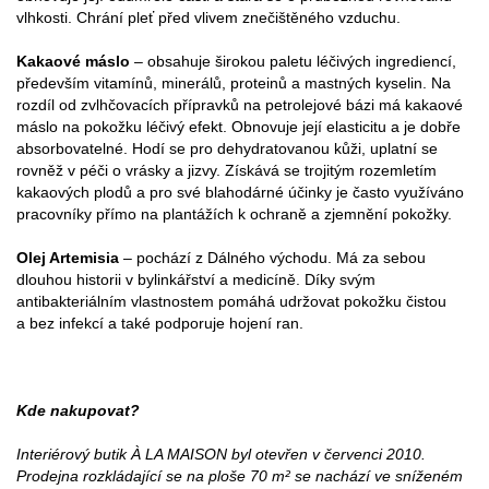
vlhkosti. Chrání pleť před vlivem znečištěného vzduchu.
Kakaové máslo
– obsahuje širokou paletu léčivých ingrediencí,
především vitamínů, minerálů, proteinů a mastných kyselin. Na
rozdíl od zvlhčovacích přípravků na petrolejové bázi má kakaové
máslo na pokožku léčivý efekt. Obnovuje její elasticitu a je dobře
absorbovatelné. Hodí se pro dehydratovanou kůži, uplatní se
rovněž v péči o vrásky a jizvy. Získává se trojitým rozemletím
kakaových plodů a pro své blahodárné účinky je často využíváno
pracovníky přímo na plantážích k ochraně a zjemnění pokožky.
Olej Artemisia
– pochází z Dálného východu. Má za sebou
dlouhou historii v bylinkářství a medicíně. Díky svým
antibakteriálním vlastnostem pomáhá udržovat pokožku čistou
a bez infekcí a také podporuje hojení ran.
Kde nakupovat?
Interiérový butik À LA MAISON byl otevřen v červenci 2010.
Prodejna rozkládající se na ploše 70 m² se nachází ve sníženém