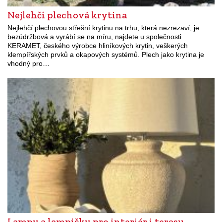
Nejlehčí plechová krytina
Nejlehčí plechovou střešní krytinu na trhu, která nezrezaví, je
bezúdržbová a vyrábí se na míru, najdete u společnosti
KERAMET, českého výrobce hliníkových krytin, veškerých
klempířských prvků a okapových systémů. Plech jako krytina je
vhodný pro…
Lampy a lampičky pro interiér i terasu