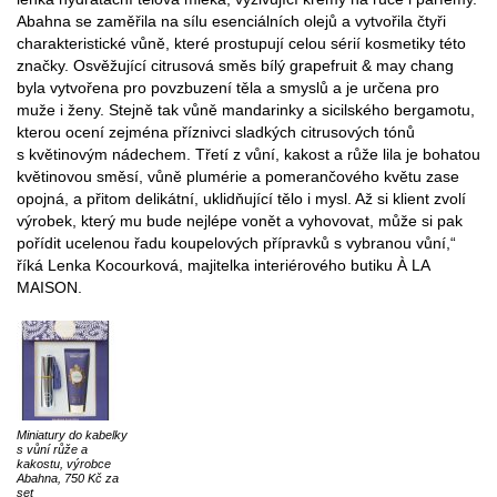
Abahna se zaměřila na sílu esenciálních olejů a vytvořila čtyři
charakteristické vůně, které prostupují celou sérií kosmetiky této
značky. Osvěžující citrusová směs bílý grapefruit & may chang
byla vytvořena pro povzbuzení těla a smyslů a je určena pro
muže i ženy. Stejně tak vůně mandarinky a sicilského bergamotu,
kterou ocení zejména příznivci sladkých citrusových tónů
s květinovým nádechem. Třetí z vůní, kakost a růže lila je bohatou
květinovou směsí, vůně plumérie a pomerančového květu zase
opojná, a přitom delikátní, uklidňující tělo i mysl. Až si klient zvolí
výrobek, který mu bude nejlépe vonět a vyhovovat, může si pak
pořídit ucelenou řadu koupelových přípravků s vybranou vůní,“
říká Lenka Kocourková, majitelka interiérového butiku À LA
MAISON.
Miniatury do kabelky
s vůní růže a
kakostu, výrobce
Abahna, 750 Kč za
set