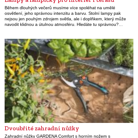
Během dlouhých večerů musíme více spoléhat na umělé
osvětlení, jeho správnou intenzitu a barvu. Stolní lampy pak
nejsou jen pouhým zdrojem světla, ale i doplňkem, který může
navodit klidnou a útulnou atmosféru. Hledáte tu správnou?…
Dvoubřité zahradní nůžky
Zahradní nůžky GARDENA Comfort s horním nožem s