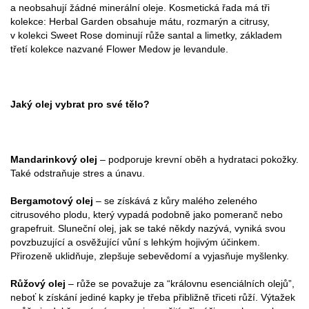
a neobsahují žádné minerální oleje. Kosmetická řada má tři
kolekce: Herbal Garden obsahuje mátu, rozmarýn a citrusy,
v kolekci Sweet Rose dominují růže santal a limetky, základem
třetí kolekce nazvané Flower Medow je levandule.
Jaký olej vybrat pro své tělo?
Mandarinkový olej
– podporuje krevní oběh a hydrataci pokožky.
Také odstraňuje stres a únavu.
Bergamotový olej
– se získává z kůry malého zeleného
citrusového plodu, který vypadá podobně jako pomeranč nebo
grapefruit. Sluneční olej, jak se také někdy nazývá, vyniká svou
povzbuzující a osvěžující vůní s lehkým hojivým účinkem.
Přirozeně uklidňuje, zlepšuje sebevědomí a vyjasňuje myšlenky.
Růžový olej
– růže se považuje za “královnu esenciálních olejů”,
neboť k získání jediné kapky je třeba přibližně třiceti růží. Výtažek