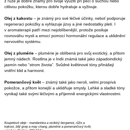
z růže je dobře známý pro svoje využití při péči o suchou nebo
citlivou pokožku, kterou dobře hydratuje a vyživuje.
Olej z kakostu
– je známý pro své léčivé účinky, neboť podporuje
regeneraci pokožky a vyhlazuje jizvy a jiné nedostatky pleti. I
v aromaterapii patří mezi nejoblíbenější, protože posiluje
rovnováhu mysli a emocí pomocí hormonální regulace a uklidnění
nervového systému.
Olej z plumérie
– plumérie je oblíbená pro svůj exotický, a přitom
jemný nádech. Rostlina je v Indii známá také jako západoindický
jasmín nebo “strom života”. Svůdné květinové tóny přinášejí
vnitřní klid a harmonii.
Pomerančový květ
– známý také jako neroli, velmi prospívá
pokožce, a přitom konejší a uklidňuje smysly. Lehké a sladké tóny
vynikají také svými léčivými a příjemně energickými vlastnostmi.
Koupelové oleje - mandarinka a sicilský bergamot, růže a
kakost, bílý grep a may chang, plumérie a pomerančový květ,