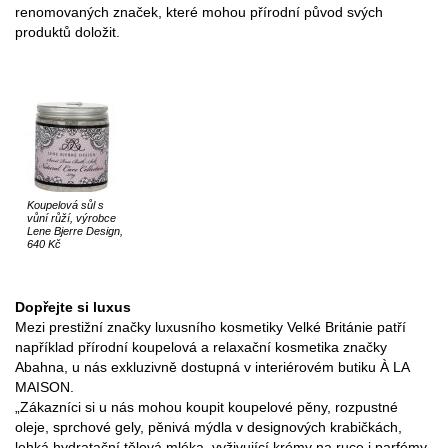
renomovaných značek, které mohou přírodní původ svých
produktů doložit.
Koupelová sůl s
vůní růží, výrobce
Lene Bjerre Design,
640 Kč
Dopřejte si luxus
Mezi prestižní značky luxusního kosmetiky Velké Británie patří
například přírodní koupelová a relaxační kosmetika značky
Abahna, u nás exkluzivně dostupná v interiérovém butiku À LA
MAISON.
„Zákazníci si u nás mohou koupit koupelové pěny, rozpustné
oleje, sprchové gely, pěnivá mýdla v designových krabičkách,
lehká hydratační tělová mléka, vyživující krémy na ruce i parfémy.