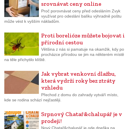
srovnávat ceny online
Proč porovnávat ceny před odesláním Zvyk
využívat pro odeslání balíku výhradně poštu
může vést k vyšším nákladům.
Proti borelióze můžete bojovat i
přírodní cestou
Většina z nás si pamatuje na okamžik, kdy po
procházce přírodou se jim na některém místě
na těle přichytilo klíště.
Jak vybrat venkovní dlažbu,
která vydrží roky bez ztráty
vzhledu
Přechod z domu do zahrady vytváří místo,
kde se rodina schází nejčastěji.
Srpnový Chatař&chalupář je v
prodeji!
Nový Chatař&chalupář je ode dneška na