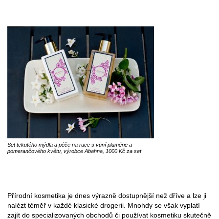
Set tekutého mýdla a péče na ruce s vůní plumérie a
pomerančového květu, výrobce Abahna, 1000 Kč za set
Přírodní kosmetika je dnes výrazně dostupnější než dříve a lze ji
nalézt téměř v každé klasické drogerii. Mnohdy se však vyplatí
zajít do specializovaných obchodů či používat kosmetiku skutečně