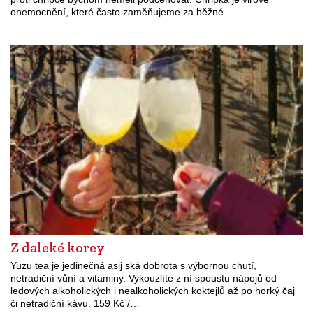
onemocnění, které často zaměňujeme za běžné…
Z daleké korey
Yuzu tea je jedinečná asij ská dobrota s výbornou chutí,
netradiční vůní a vitaminy. Vykouzlíte z ní spoustu nápojů od
ledových alkoholických i nealkoholických koktejlů až po horký čaj
či netradiční kávu. 159 Kč /…