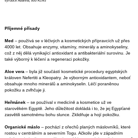
výrobce Abahna, 800 Kč/ks
Příjemné přísady
Med
– používá se v léčivých a kosmetických přípravcích už přes
4000 let. Obsahuje enzymy, vitamíny, minerály a aminokyseliny,
což z něj dělá vynikající antioxidant a antibakteriální surovinu. Je
také výborný k léčení a regeneraci pokožky.
Aloe vera
– byla již součástí kosmetické procedury egyptských
královen Nefertiti a Kleopatry. Je výborným antioxidantem, neboť
obsahuje mnoho minerálů a aminokyselin. Léčí poraněnou
pokožku a zvlhčuje ji.
Heřmánek
– se používal v medicíně a kosmetice už ve
starověkém Egyptě. Jeho důležitost dokládá i to, že jej Egypťané
zasvětili samotnému bohu slunce. Zklidňuje a hojí pokožku.
Organické máslo
– pochází z ořechů planých máslovníků, které
rostou v centrálním a severním Togu. Ačkoliv jde v západním