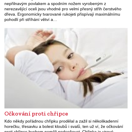
nepřilnavým povlakem a spodním nožem vyrobeným z
nerezavějící oceli jsou vhodné pro velmi přesný střih čerstvého
dřeva. Ergonomicky tvarované rukojeti přispívají maximálnímu
pohodlí při stříhání větví a…
Očkování proti chřipce
Kdo někdy pořádnou chřipku prodělal a zažil si několikadenní
horečku, třesavku a bolest kloubů i svalů, ten už ví, že očkování
proti chřipce bychom neměli podceňovat. Chřipka je virové