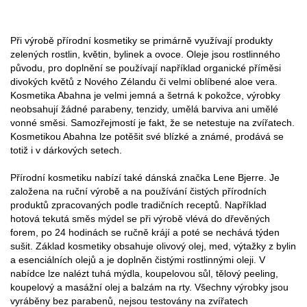
Při výrobě přírodní kosmetiky se primárně využívají produkty
zelených rostlin, květin, bylinek a ovoce. Oleje jsou rostlinného
původu, pro doplnění se používají například organické příměsi
divokých květů z Nového Zélandu či velmi oblíbené aloe vera.
Kosmetika Abahna je velmi jemná a šetrná k pokožce, výrobky
neobsahují žádné parabeny, tenzidy, umělá barviva ani umělé
vonné směsi. Samozřejmostí je fakt, že se netestuje na zvířatech.
Kosmetikou Abahna lze potěšit své blízké a známé, prodává se
totiž i v dárkových setech.
Přírodní kosmetiku nabízí také dánská značka Lene Bjerre. Je
založena na ruční výrobě a na používání čistých přírodních
produktů zpracovaných podle tradičních receptů. Například
hotová tekutá směs mýdel se při výrobě vlévá do dřevěných
forem, po 24 hodinách se ručně krájí a poté se nechává týden
sušit. Základ kosmetiky obsahuje olivový olej, med, výtažky z bylin
a esenciálních olejů a je doplněn čistými rostlinnými oleji. V
nabídce lze nalézt tuhá mýdla, koupelovou sůl, tělový peeling,
koupelový a masážní olej a balzám na rty. Všechny výrobky jsou
vyráběny bez parabenů, nejsou testovány na zvířatech