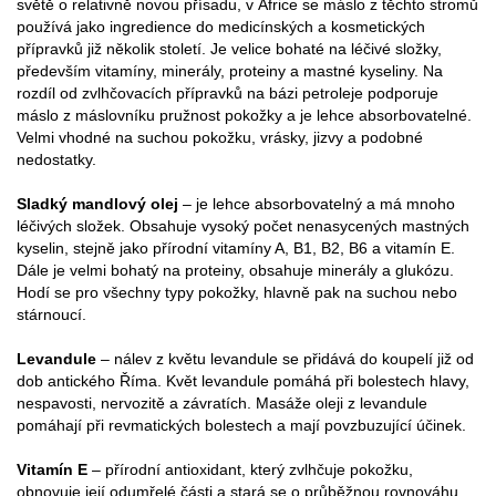
světě o relativně novou přísadu, v Africe se máslo z těchto stromů
používá jako ingredience do medicínských a kosmetických
přípravků již několik století. Je velice bohaté na léčivé složky,
především vitamíny, minerály, proteiny a mastné kyseliny. Na
rozdíl od zvlhčovacích přípravků na bázi petroleje podporuje
máslo z máslovníku pružnost pokožky a je lehce absorbovatelné.
Velmi vhodné na suchou pokožku, vrásky, jizvy a podobné
nedostatky.
Sladký mandlový olej
– je lehce absorbovatelný a má mnoho
léčivých složek. Obsahuje vysoký počet nenasycených mastných
kyselin, stejně jako přírodní vitamíny A, B1, B2, B6 a vitamín E.
Dále je velmi bohatý na proteiny, obsahuje minerály a glukózu.
Hodí se pro všechny typy pokožky, hlavně pak na suchou nebo
stárnoucí.
Levandule
– nálev z květu levandule se přidává do koupelí již od
dob antického Říma. Květ levandule pomáhá při bolestech hlavy,
nespavosti, nervozitě a závratích. Masáže oleji z levandule
pomáhají při revmatických bolestech a mají povzbuzující účinek.
Vitamín E
– přírodní antioxidant, který zvlhčuje pokožku,
obnovuje její odumřelé části a stará se o průběžnou rovnováhu