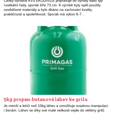
Český výrobce KVS EKODIVIZE připravuje do výroby další typ
rustikální řady, sporák šíře 73 cm. K výrobě byly opět použity
osvědčené materiály a bylo dbáno na zachování kvality,
praktičnosti a spolehlivosti. Sporák má výkon 6-7…
5kg propan-butanová láhev ke grilu
Je menší a lehčí než 10kg láhev a umožňuje snadnou manipulaci
i ženám. Láhev se díky své malé velikosti vejde do většiny grilů.