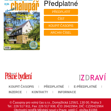
Předplatné
PŘEDPLATIT
ČÍST
KOUPIT ČASOPIS
ARCHIV ČÍSEL
KOUPIT ČASOPIS
PŘEDPLATNÉ
E-PŘEDPLATNÉ
INZERCE
KONTAKTY
INFORMACE
© Časopisy pro volný čas s.r.o., Domažlická 1256/1, 130 00, Praha 3
Tel.: 226 517 911, Fax: 226 517 938, IČO: 26422964, DIČ: CZ26422964
Obchodní rejstřík Městský soud v Praze, oddíl C, vložka 81066