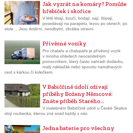
Jak vyzrát na komáry? Pomůže
hřebíček i skořice
V létě létají, bzučí, bodají, sají, štípají,
posedávají na parapetu, lezou po oknech, po
stole… Jsou dotěrní, neodbytní, zkrátka otravní.
Přívěsné vozíky
Pro chataře a chalupáře je přívěsný vozík
v mnoha ohledech neocenitelným
pomocníkem, který často nahradí dodávku,
malý náklaďák nebo spoustu namáhavých
cest s kárkou či kolečkem.
V Babiččině údolí ožívají
příběhy Boženy Němcové:
Znáte příběh Starého…
V malebném Babiččině údolí u České Skalice
stojí roubenka, kterou zná snad každý z nás.
Jedna baterie pro všechny