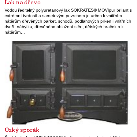
Lak na dřevo
Vodou ředitelný polyuretanový lak SOKRATES® MOVIpur brilant s
extrémní tvrdostí a sametovým povrchem je určen k vnitřním
nátěrům dřevěných parket, schodů, podlahových prken i vnitřních
dveří, nábytku, dřevěného obložení stěn, dětských hraček a k
nátěrům…
Úzký sporák