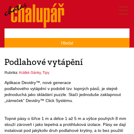
Hledat
Podlahové vytápění
Rubrika:
Krátké články
,
Tipy
Aplikace Devidry™, nové generace
podlahového vytápění v podobě tzv. topných pásů, je stejně
jednoduchá jako skládání puzzle. Stačí jednoduše zaklapnout
„zámeček“ Devidry™ Click Systému.
Topné pásy o šířce 1 m a délce 1 až 5 m a výšce pouhých 8 mm
slouží zároveň i jako tepelná a protihluková izolace. Pásy se dají
instalovat pod jakýkoliv druh podlahové krytiny, a to bez použití