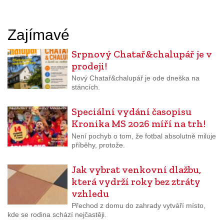
Zajímavé
Srpnový Chatař&chalupář je v
prodeji!
Nový Chatař&chalupář je ode dneška na
stáncích.
Speciální vydání časopisu
Kronika MS 2026 míří na trh!
Není pochyb o tom, že fotbal absolutně miluje
příběhy, protože.
Jak vybrat venkovní dlažbu,
která vydrží roky bez ztráty
vzhledu
Přechod z domu do zahrady vytváří místo,
kde se rodina schází nejčastěji.