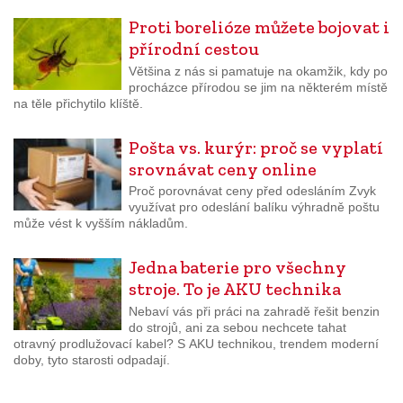
Proti borelióze můžete bojovat i
přírodní cestou
Většina z nás si pamatuje na okamžik, kdy po
procházce přírodou se jim na některém místě
na těle přichytilo klíště.
Pošta vs. kurýr: proč se vyplatí
srovnávat ceny online
Proč porovnávat ceny před odesláním Zvyk
využívat pro odeslání balíku výhradně poštu
může vést k vyšším nákladům.
Jedna baterie pro všechny
stroje. To je AKU technika
Nebaví vás při práci na zahradě řešit benzin
do strojů, ani za sebou nechcete tahat
otravný prodlužovací kabel? S AKU technikou, trendem moderní
doby, tyto starosti odpadají.