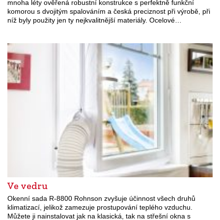
mnoha léty ověřená robustní konstrukce s perfektně funkční
komorou s dvojitým spalováním a česká preciznost při výrobě, při
níž byly použity jen ty nejkvalitnější materiály. Ocelové…
Ve vedru
Okenní sada R-8800 Rohnson zvyšuje účinnost všech druhů
klimatizací, jelikož zamezuje prostupování teplého vzduchu.
Můžete ji nainstalovat jak na klasická, tak na střešní okna s