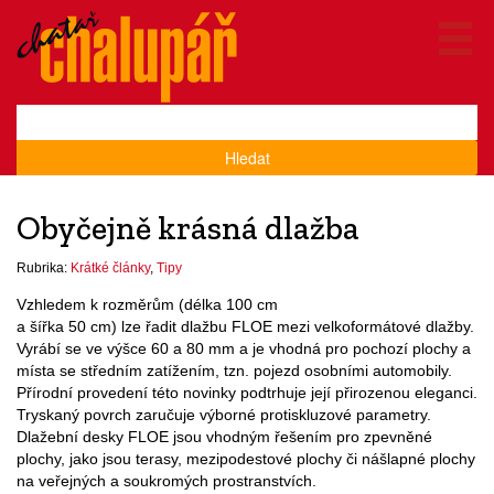
Hledat
Obyčejně krásná dlažba
Rubrika:
Krátké články
,
Tipy
Vzhledem k rozměrům (délka 100 cm
a šířka 50 cm) lze řadit dlažbu FLOE mezi velkoformátové dlažby.
Vyrábí se ve výšce 60 a 80 mm a je vhodná pro pochozí plochy a
místa se středním zatížením, tzn. pojezd osobními automobily.
Přírodní provedení této novinky podtrhuje její přirozenou eleganci.
Tryskaný povrch zaručuje výborné protiskluzové parametry.
Dlažební desky FLOE jsou vhodným řešením pro zpevněné
plochy, jako jsou terasy, mezipodestové plochy či nášlapné plochy
na veřejných a soukromých prostranstvích.