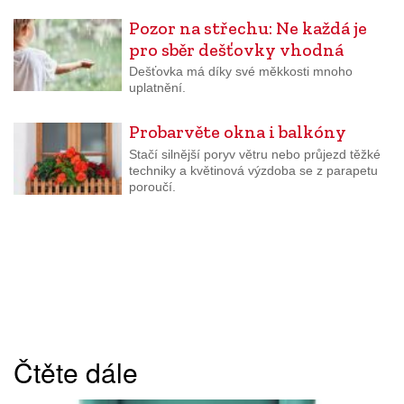
Pozor na střechu: Ne každá je
pro sběr dešťovky vhodná
Dešťovka má díky své měkkosti mnoho
uplatnění.
Probarvěte okna i balkóny
Stačí silnější poryv větru nebo průjezd těžké
techniky a květinová výzdoba se z parapetu
poroučí.
Čtěte dále