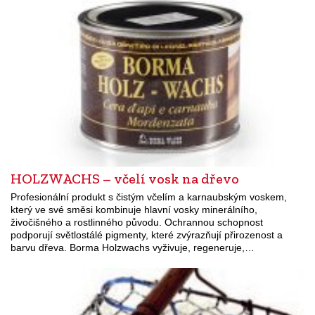
HOLZWACHS – včelí vosk na dřevo
Profesionální produkt s čistým včelím a karnaubským voskem,
který ve své směsi kombinuje hlavní vosky minerálního,
živočišného a rostlinného původu. Ochrannou schopnost
podporují světlostálé pigmenty, které zvýrazňují přirozenost a
barvu dřeva. Borma Holzwachs vyživuje, regeneruje,…