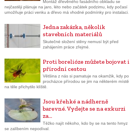
Montáž dřevěného fasádního obkladu se
nejčastěji plánuje na jaro, léto nebo začátek podzimu, kdy počasí
umožňuje práci venku a dřevo má vhodné podmínky pro instalaci.
Jedna zakázka, několik
stavebních materiálů
Skutečné složení stěny nemusí být před
zahájením práce zřejmé.
Proti borelióze můžete bojovat i
přírodní cestou
Většina z nás si pamatuje na okamžik, kdy po
procházce přírodou se jim na některém místě
na těle přichytilo klíště.
Jsou křehké a nádherně
barevné. Vydejte se na exkurzi
za…
Těžko najít někoho, kdo by se na tento hmyz
se zalíbením nepodíval.