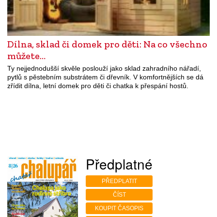
Dílna, sklad či domek pro děti: Na co všechno
můžete…
Ty nejjednodušší skvěle poslouží jako sklad zahradního nářadí,
pytlů s pěstebním substrátem či dřevník. V komfortnějších se dá
zřídit dílna, letní domek pro děti či chatka k přespání hostů.
Předplatné
PŘEDPLATIT
ČÍST
KOUPIT ČASOPIS