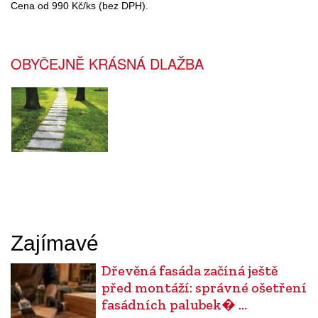
Cena od 990 Kč/ks (bez DPH).
OBYČEJNĚ KRÁSNÁ DLAŽBA
Zajímavé
Dřevěná fasáda začíná ještě
před montáží: správné ošetření
fasádních palubek� …