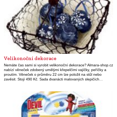
Velikonoční dekorace
Nemáte čas sami si vyrobit velikonoční dekorace? Almara-shop.cz
nabízí věneček zdobený umělými křepelčími vajíčky, peříčky a
proutím. Věneček o průměru 22 cm lze položit na stůl nebo
zavěsit. Stojí 490 Kč. Sada dvanácti malovaných slepičích…