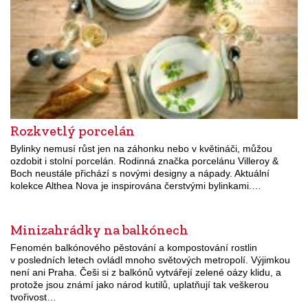
Rozkvetlý porcelán
Bylinky nemusí růst jen na záhonku nebo v květináči, můžou
ozdobit i stolní porcelán. Rodinná značka porcelánu Villeroy &
Boch neustále přichází s novými designy a nápady. Aktuální
kolekce Althea Nova je inspirována čerstvými bylinkami.…
Minizahrádky na balkónech
Fenomén balkónového pěstování a kompostování rostlin
v posledních letech ovládl mnoho světových metropolí. Výjimkou
není ani Praha. Češi si z balkónů vytvářejí zelené oázy klidu, a
protože jsou známí jako národ kutilů, uplatňují tak veškerou
tvořivost…