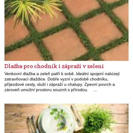
Dlažba pro chodník i zápraží v zeleni
Venkovní dlažba a zeleň patří k sobě. Ideální spojení nabízejí
zatravňovací dlaždice. Dobře vyzní v podobě chodníku,
příjezdové cesty, sluší i zápraží u chalupy. Zpevní povrch a
zároveň umožní prostoru souznít s přírodou. …