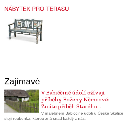
NÁBYTEK PRO TERASU
Zajímavé
V Babiččině údolí ožívají
příběhy Boženy Němcové:
Znáte příběh Starého…
V malebném Babiččině údolí u České Skalice
stojí roubenka, kterou zná snad každý z nás.