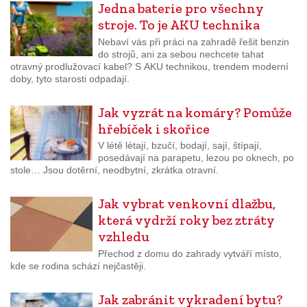
Jedna baterie pro všechny
stroje. To je AKU technika
Nebaví vás při práci na zahradě řešit benzin
do strojů, ani za sebou nechcete tahat
otravný prodlužovací kabel? S AKU technikou, trendem moderní
doby, tyto starosti odpadají.
Jak vyzrát na komáry? Pomůže
hřebíček i skořice
V létě létají, bzučí, bodají, sají, štípají,
posedávají na parapetu, lezou po oknech, po
stole… Jsou dotěrní, neodbytní, zkrátka otravní.
Jak vybrat venkovní dlažbu,
která vydrží roky bez ztráty
vzhledu
Přechod z domu do zahrady vytváří místo,
kde se rodina schází nejčastěji.
Jak zabránit vykradení bytu?